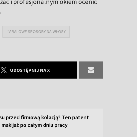
zać i profesjonalnym okiem ocenić
.
#VIRALOWE SPOSOBY NA WŁOSY
UDOSTĘPNIJ NA X
su przed firmową kolacją? Ten patent
 makijaż po całym dniu pracy