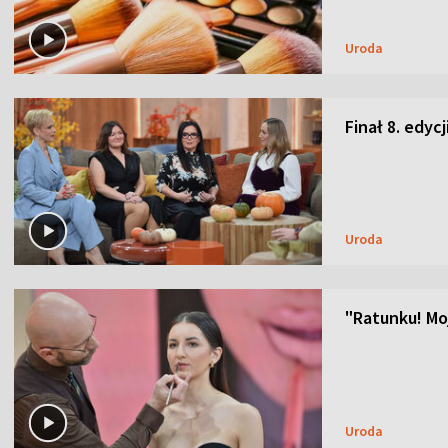
Uroda
Finał 8. edyc
Uroda
"Ratunku! Moj
Uroda