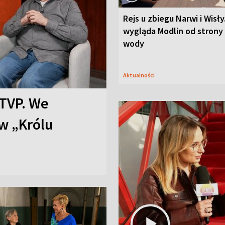
Rejs u zbiegu Narwi i Wisły
wygląda Modlin od strony
wody
Aktualności
TVP. We
w „Królu