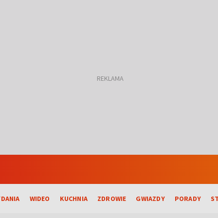
DANIA
WIDEO
KUCHNIA
ZDROWIE
GWIAZDY
PORADY
S