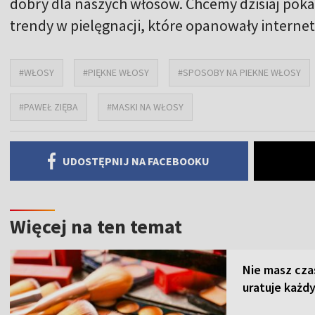
dobry dla naszych włosów. Chcemy dzisiaj poka
trendy w pielęgnacji, które opanowały internet
#WŁOSY
#PIĘKNE WŁOSY
#SPOSOBY NA PIEKNE WŁOSY
#PAWEŁ ZIĘBA
#MASKI NA WŁOSY
UDOSTĘPNIJ NA FACEBOOKU
Więcej na ten temat
Nie masz cza
uratuje każdy