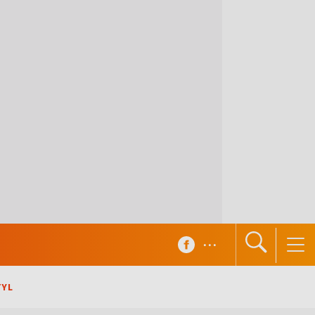
...
TYL