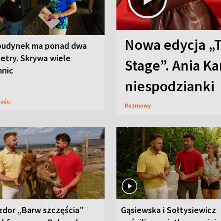
Nowa edycja „
budynek ma ponad dwa
etry. Skrywa wiele
Stage”. Ania K
mnic
niespodzianki
ności
Rozmowy
zdor „Barw szczęścia”
Gąsiewska i Sołtysiewicz