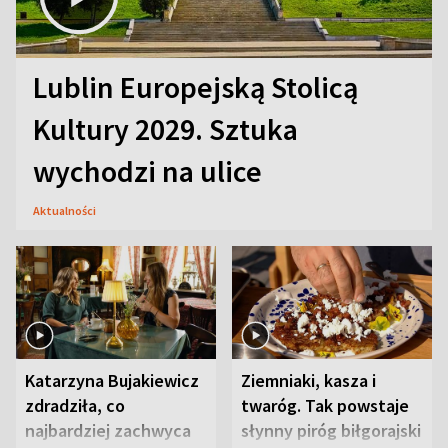
Lublin Europejską Stolicą
Kultury 2029. Sztuka
wychodzi na ulice
Aktualności
Katarzyna Bujakiewicz
Ziemniaki, kasza i
zdradziła, co
twaróg. Tak powstaje
najbardziej zachwyca
słynny piróg biłgorajski