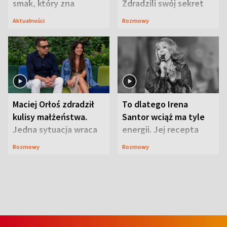
smak, który zna
Zdradzili swój sekret
Lubelszczyzna
Aktualności
Rozmowy
Maciej Orłoś zdradził
To dlatego Irena
kulisy małżeństwa.
Santor wciąż ma tyle
Jedna sytuacja wraca
energii. Jej recepta
jak bumerang
jest zaskakująco
Rozmowy
Rozmowy
prosta