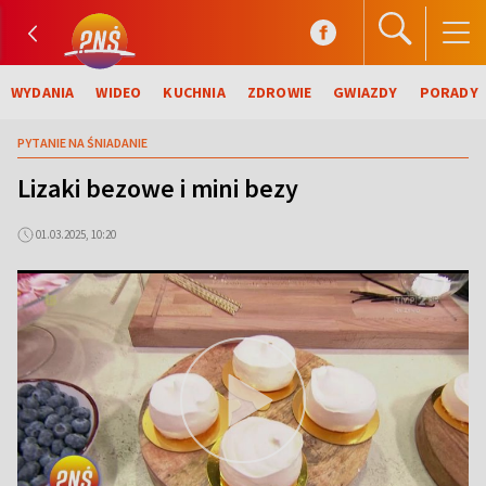
WYDANIA
WIDEO
KUCHNIA
ZDROWIE
GWIAZDY
PORADY
PYTANIE NA ŚNIADANIE
Lizaki bezowe i mini bezy
01.03.2025, 10:20