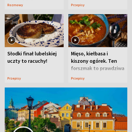
ją w Lublinie
Rozmowy
Przepisy
Słodki finał lubelskiej
Mięso, kiełbasa i
uczty to racuchy!
kiszony ogórek. Ten
forszmak to prawdziwa
uczta
Przepisy
Przepisy