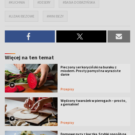
#KUCHNIA
#DESERY
#BASIA DOBRZYŃSKA
#LIZAKI BEZOWE
#MINI BEZY
Więcej na ten temat
Pieczony ser koryciński na buraku z
miodem. Prosty pomysł na wyraziste
danie
Przepisy
Wędzony twarożek w pierogach – prosto,
a genialnie!
Przepisy
Domowe pyzy z kaczką. Szybki sposób na