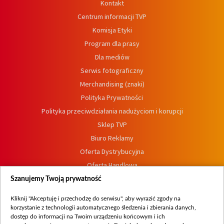
Kontakt
Centrum informacji TVP
Komisja Etyki
Program dla prasy
Dla mediów
Serwis fotograficzny
Merchandising (znaki)
Polityka Prywatności
Polityka przeciwdziałania nadużyciom i korupcji
Sklep TVP
Biuro Reklamy
Oferta Dystrybucyjna
Oferta Handlowa
Dostępność
Szanujemy Twoją prywatność
Moje zgody
Kliknij "Akceptuję i przechodzę do serwisu", aby wyrazić zgody na
Procedura zgłoszeń wewnętrznych
korzystanie z technologii automatycznego śledzenia i zbierania danych,
dostęp do informacji na Twoim urządzeniu końcowym i ich