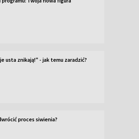
ji programu: Twoja nowa figura
e usta znikają!" - jak temu zaradzić?
wrócić proces siwienia?