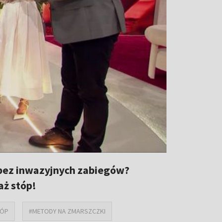
bez inwazyjnych zabiegów?
aż stóp!
TÓP
#METODY NA ZMARSZCZKI