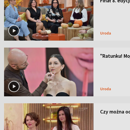
Finał 8. edyc
Uroda
"Ratunku! Moj
Uroda
Czy można od