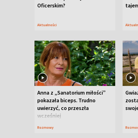
Oficerskim?
taje
Aktualności
Aktual
Anna z „Sanatorium miłości”
Gwia
pokazała biceps. Trudno
zost
uwierzyć, co przeszła
swoj
wcześniej
Rozmowy
Rozmo