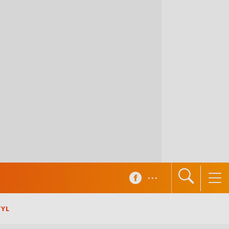
...
TYL