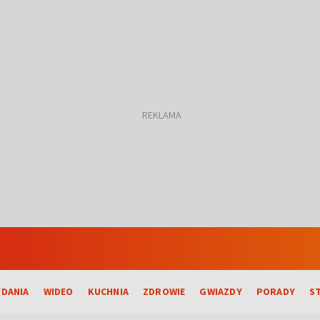
DANIA
WIDEO
KUCHNIA
ZDROWIE
GWIAZDY
PORADY
S