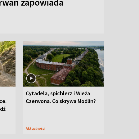
arwan zapowiada
Cytadela, spichlerz i Wieża
ce.
Czerwona. Co skrywa Modlin?
edź
Aktualności