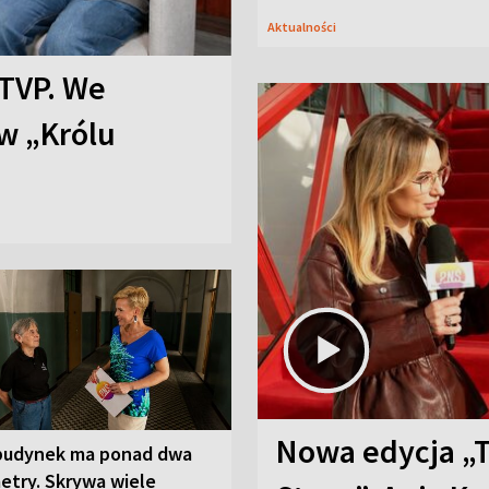
Aktualności
TVP. We
w „Królu
Nowa edycja „
budynek ma ponad dwa
etry. Skrywa wiele