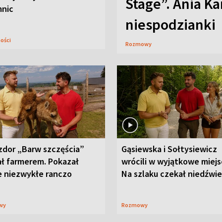
Stage”. Ania K
mnic
niespodzianki
ności
Rozmowy
zdor „Barw szczęścia”
Gąsiewska i Sołtysiewicz
ał farmerem. Pokazał
wrócili w wyjątkowe miejs
e niezwykłe ranczo
Na szlaku czekał niedźwi
wy
Rozmowy