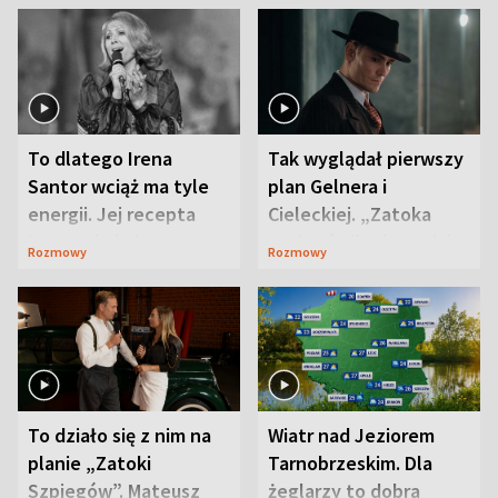
To dlatego Irena
Tak wyglądał pierwszy
Santor wciąż ma tyle
plan Gelnera i
energii. Jej recepta
Cieleckiej. „Zatoka
jest zaskakująco
szpiegów” od razu ich
Rozmowy
Rozmowy
prosta
zaskoczyła
To działo się z nim na
Wiatr nad Jeziorem
planie „Zatoki
Tarnobrzeskim. Dla
Szpiegów”. Mateusz
żeglarzy to dobra