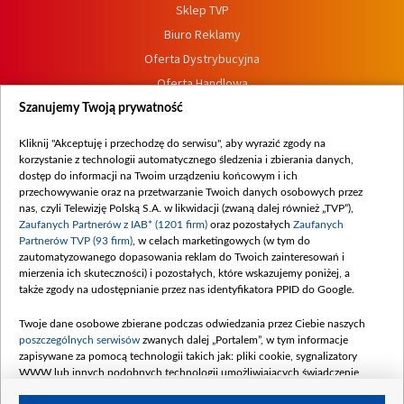
Sklep TVP
Biuro Reklamy
Oferta Dystrybucyjna
Oferta Handlowa
Dostępność
Szanujemy Twoją prywatność
Moje zgody
Kliknij "Akceptuję i przechodzę do serwisu", aby wyrazić zgody na
Procedura zgłoszeń wewnętrznych
korzystanie z technologii automatycznego śledzenia i zbierania danych,
dostęp do informacji na Twoim urządzeniu końcowym i ich
przechowywanie oraz na przetwarzanie Twoich danych osobowych przez
nas, czyli Telewizję Polską S.A. w likwidacji (zwaną dalej również „TVP”),
Zaufanych Partnerów z IAB* (1201 firm)
oraz pozostałych
Zaufanych
Partnerów TVP (93 firm)
, w celach marketingowych (w tym do
zautomatyzowanego dopasowania reklam do Twoich zainteresowań i
mierzenia ich skuteczności) i pozostałych, które wskazujemy poniżej, a
także zgody na udostępnianie przez nas identyfikatora PPID do Google.
Twoje dane osobowe zbierane podczas odwiedzania przez Ciebie naszych
poszczególnych serwisów
zwanych dalej „Portalem”, w tym informacje
zapisywane za pomocą technologii takich jak: pliki cookie, sygnalizatory
WWW lub innych podobnych technologii umożliwiających świadczenie
dopasowanych i bezpiecznych usług, personalizację treści oraz reklam,