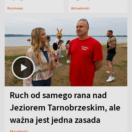
Janicki odsłonił
wiadomość
Rozmowy
Aktualności
aktorski sekret
Ruch od samego rana nad
Jeziorem Tarnobrzeskim, ale
ważna jest jedna zasada
Aktualności