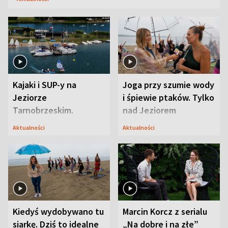
Kajaki i SUP-y na
Joga przy szumie wody
Jeziorze
i śpiewie ptaków. Tylko
Tarnobrzeskim.
nad Jeziorem
Przyrodnicy zwracają
Tarnobrzeskim
Aktualności
Aktualności
uwagę na coś jeszcze
Kiedyś wydobywano tu
Marcin Korcz z serialu
siarkę. Dziś to idealne
„Na dobre i na złe”