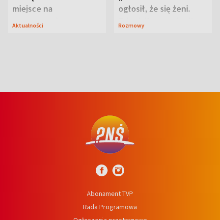
miejsce na
ogłosił, że się żeni.
wypoczynek
Zdradził, co zmienił
Aktualności
Rozmowy
syn
Abonament TVP
Rada Programowa