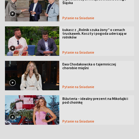
Śląska
Pytanie na Śniadanie
Łukasz z „Rolnik szuka żony” o cenach
truskawek. Koszty i pogoda uderzają w
rolników
Pytanie na Śniadanie
Ewa Chodakowska o tajemniczej
chorobie mięśni
Pytanie na Śniadanie
Biżuteria – idealny prezent na Mikołajki i
pod choinkę
Pytanie na Śniadanie