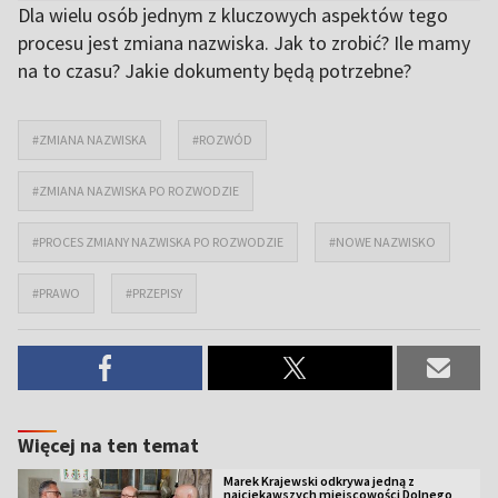
Dla wielu osób jednym z kluczowych aspektów tego
procesu jest zmiana nazwiska. Jak to zrobić? Ile mamy
na to czasu? Jakie dokumenty będą potrzebne?
#ZMIANA NAZWISKA
#ROZWÓD
#ZMIANA NAZWISKA PO ROZWODZIE
#PROCES ZMIANY NAZWISKA PO ROZWODZIE
#NOWE NAZWISKO
#PRAWO
#PRZEPISY
Więcej na ten temat
Marek Krajewski odkrywa jedną z
najciekawszych miejscowości Dolnego