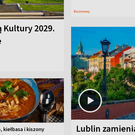
Rozmowy
ą Kultury 2029.
e
Lublin zamienia
, kiełbasa i kiszony