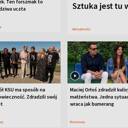
ek. Ten forszmak to
Sztuka jest tu
dziwa uczta
sy
Aktualności
ół KSU ma sposób na
Maciej Orłoś zdradził kulis
wieczność. Zdradzili swój
małżeństwa. Jedna sytua
et
wraca jak bumerang
wy
Rozmowy