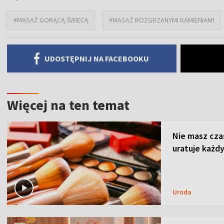
#MASAŻ GORĄCĄ ŚWIECĄ
#MASAŻ ROZGRZANYMI KAMIENIAMI
UDOSTĘPNIJ NA FACEBOOKU
Więcej na ten temat
Nie masz cza
uratuje każdy
Uroda