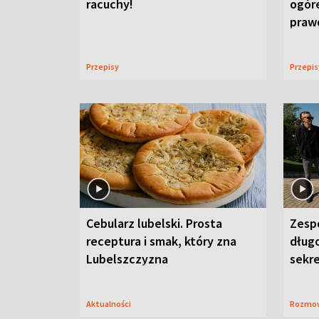
racuchy!
ogór
praw
Przepisy
Przepi
Cebularz lubelski. Prosta
Zesp
receptura i smak, który zna
długo
Lubelszczyzna
sekr
Aktualności
Rozmo