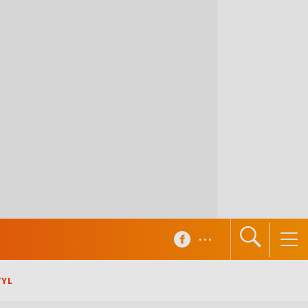
...
TYL