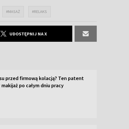
#MASAŻ
#RELAKS
UDOSTĘPNIJ NA X
su przed firmową kolacją? Ten patent
 makijaż po całym dniu pracy