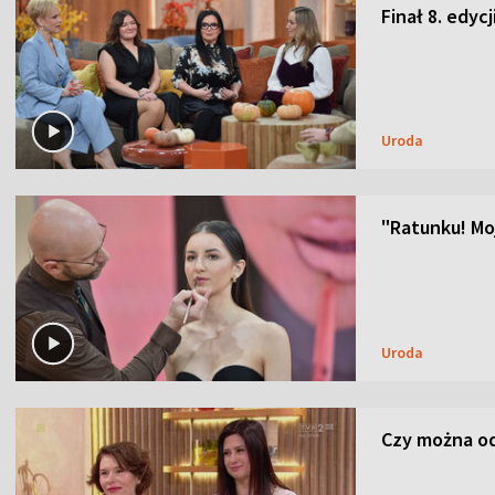
Finał 8. edyc
Uroda
"Ratunku! Moj
Uroda
Czy można od