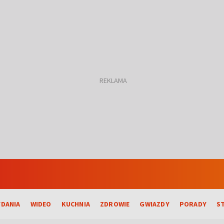
DANIA
WIDEO
KUCHNIA
ZDROWIE
GWIAZDY
PORADY
S