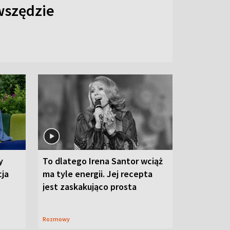
 wszędzie
y
To dlatego Irena Santor wciąż
cja
ma tyle energii. Jej recepta
jest zaskakująco prosta
Rozmowy