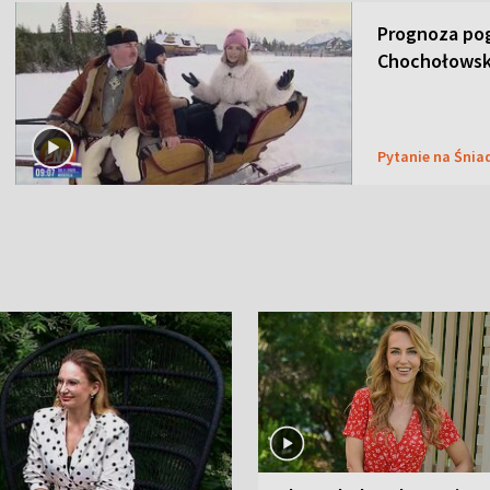
Prognoza pog
Chochołowsk
Pytanie na Śnia