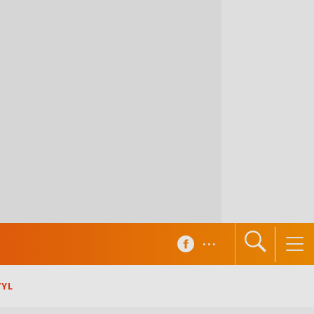
...
TYL