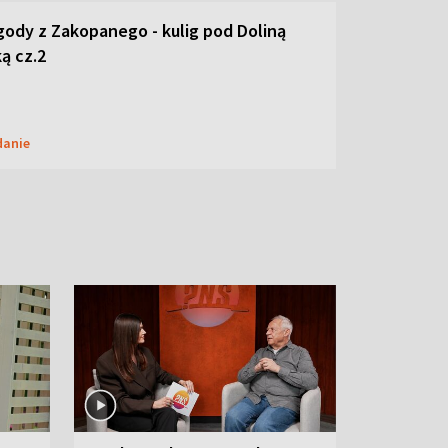
ody z Zakopanego - kulig pod Doliną
ą cz.2
danie