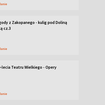
danie
ody z Zakopanego - kulig pod Doliną
ą cz.3
danie
-lecia Teatru Wielkiego - Opery
danie