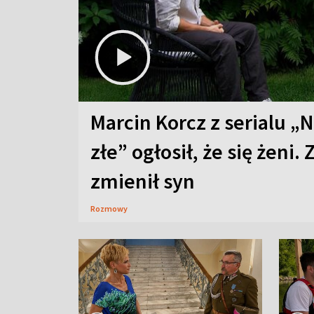
Marcin Korcz z serialu „N
złe” ogłosił, że się żeni. 
zmienił syn
Rozmowy