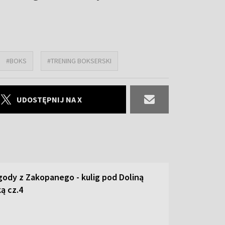
#BOKS
#TRENING BOKSERSKI
UDOSTĘPNIJ NA X
ody z Zakopanego - kulig pod Doliną
ą cz.4