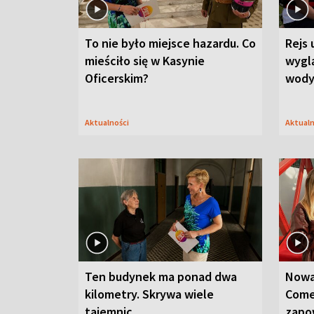
To nie było miejsce hazardu. Co
Rejs 
mieściło się w Kasynie
wygl
Oficerskim?
wod
Aktualności
Aktual
Ten budynek ma ponad dwa
Nowa
kilometry. Skrywa wiele
Come
tajemnic
zapo