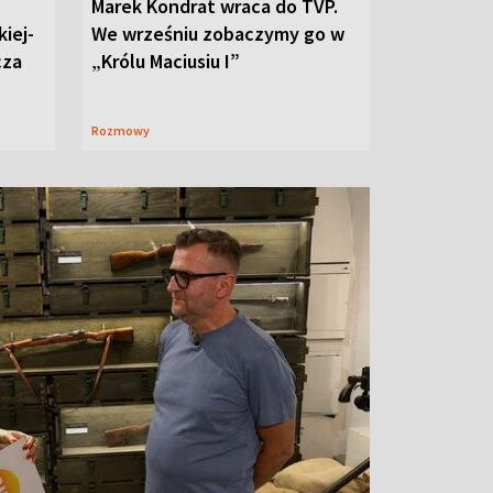
Marek Kondrat wraca do TVP.
iej-
We wrześniu zobaczymy go w
cza
„Królu Maciusiu I”
Rozmowy