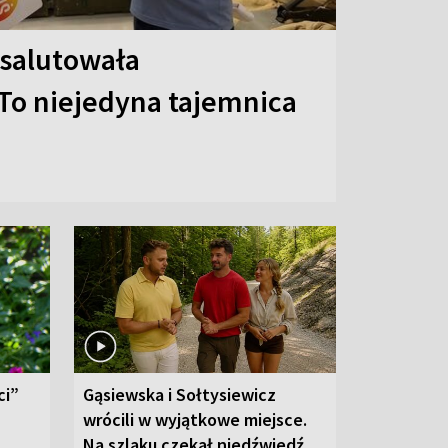
 salutowała
To niejedyna tajemnica
ci”
Gąsiewska i Sołtysiewicz
wrócili w wyjątkowe miejsce.
Na szlaku czekał niedźwiedź