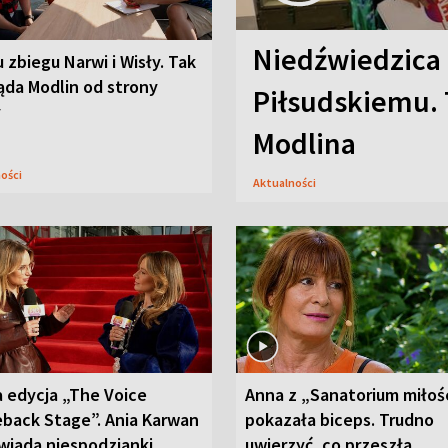
Niedźwiedzica
u zbiegu Narwi i Wisły. Tak
ąda Modlin od strony
Piłsudskiemu. 
y
Modlina
ności
Aktualności
 edycja „The Voice
Anna z „Sanatorium miłoś
back Stage”. Ania Karwan
pokazała biceps. Trudno
wiada niespodzianki
uwierzyć, co przeszła