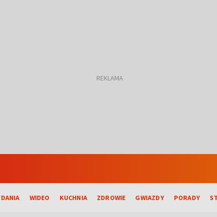
DANIA
WIDEO
KUCHNIA
ZDROWIE
GWIAZDY
PORADY
S