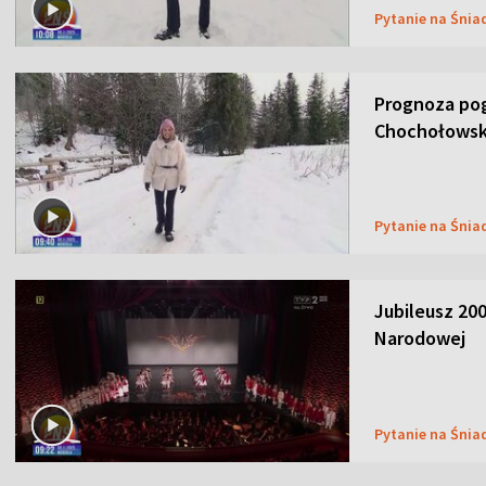
Pytanie na Śnia
Prognoza pog
Chochołowsk
Pytanie na Śnia
Jubileusz 200
Narodowej
Pytanie na Śnia