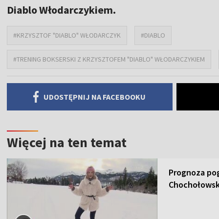
Diablo Włodarczykiem.
#KRZYSZTOF "DIABLO" WŁODARCZYK
#DIABLO
#TRENING BOKSERSKI Z KRZYSZTOFEM "DIABLO" WŁODARCZYKIEM
UDOSTĘPNIJ NA FACEBOOKU
Więcej na ten temat
Prognoza pog
Chochołowsk