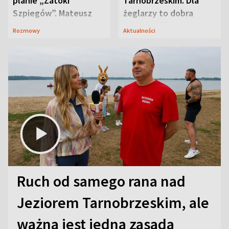
planie „Zatoki
Tarnobrzeskim. Dla
Szpiegów”. Mateusz
żeglarzy to dobra
Janicki odsłonił
wiadomość
Rozmowy
Aktualności
aktorski sekret
Ruch od samego rana nad
Jeziorem Tarnobrzeskim, ale
ważna jest jedna zasada