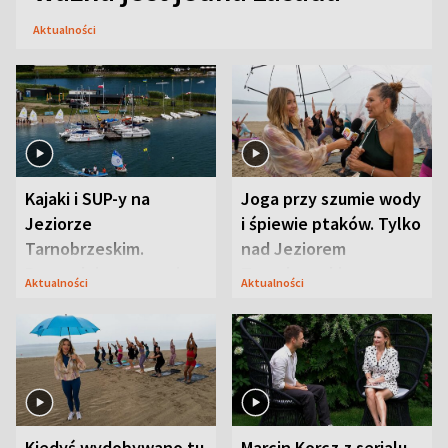
Aktualności
Kajaki i SUP-y na
Joga przy szumie wody
Jeziorze
i śpiewie ptaków. Tylko
Tarnobrzeskim.
nad Jeziorem
Przyrodnicy zwracają
Tarnobrzeskim
Aktualności
Aktualności
uwagę na coś jeszcze
Kiedyś wydobywano tu
Marcin Korcz z serialu