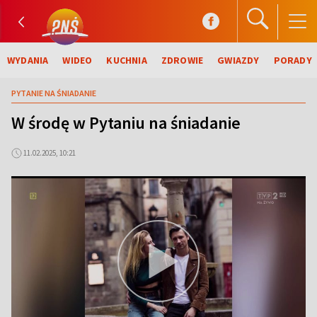
WYDANIA
WIDEO
KUCHNIA
ZDROWIE
GWIAZDY
PORADY
PYTANIE NA ŚNIADANIE
W środę w Pytaniu na śniadanie
11.02.2025, 10:21