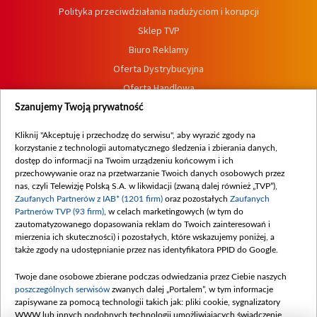
Polityka przeciwdziałania nadużyciom i korupcji
Sklep TVP
Biuro Reklamy
Oferta Dystrybucyjna
Oferta Handlowa
Dostępność
Szanujemy Twoją prywatność
Moje zgody
Kliknij "Akceptuję i przechodzę do serwisu", aby wyrazić zgody na
Procedura zgłoszeń wewnętrznych
korzystanie z technologii automatycznego śledzenia i zbierania danych,
dostęp do informacji na Twoim urządzeniu końcowym i ich
przechowywanie oraz na przetwarzanie Twoich danych osobowych przez
nas, czyli Telewizję Polską S.A. w likwidacji (zwaną dalej również „TVP”),
Zaufanych Partnerów z IAB* (1201 firm)
oraz pozostałych
Zaufanych
Partnerów TVP (93 firm)
, w celach marketingowych (w tym do
zautomatyzowanego dopasowania reklam do Twoich zainteresowań i
mierzenia ich skuteczności) i pozostałych, które wskazujemy poniżej, a
także zgody na udostępnianie przez nas identyfikatora PPID do Google.
Twoje dane osobowe zbierane podczas odwiedzania przez Ciebie naszych
poszczególnych serwisów
zwanych dalej „Portalem”, w tym informacje
zapisywane za pomocą technologii takich jak: pliki cookie, sygnalizatory
WWW lub innych podobnych technologii umożliwiających świadczenie