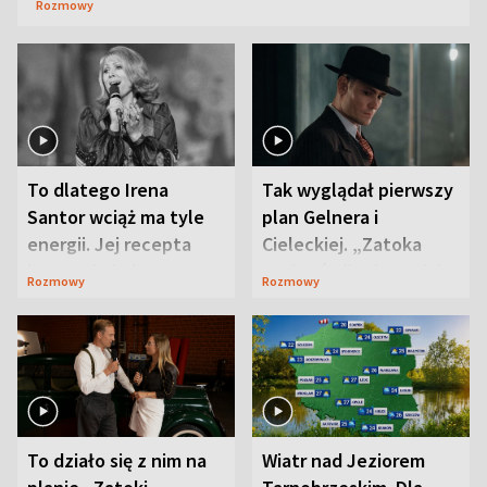
Rozmowy
To dlatego Irena
Tak wyglądał pierwszy
Santor wciąż ma tyle
plan Gelnera i
energii. Jej recepta
Cieleckiej. „Zatoka
jest zaskakująco
szpiegów” od razu ich
Rozmowy
Rozmowy
prosta
zaskoczyła
To działo się z nim na
Wiatr nad Jeziorem