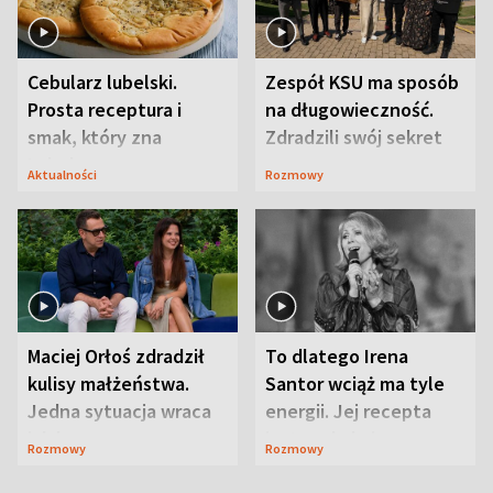
Cebularz lubelski.
Zespół KSU ma sposób
Prosta receptura i
na długowieczność.
smak, który zna
Zdradzili swój sekret
Lubelszczyzna
Aktualności
Rozmowy
Maciej Orłoś zdradził
To dlatego Irena
kulisy małżeństwa.
Santor wciąż ma tyle
Jedna sytuacja wraca
energii. Jej recepta
jak bumerang
jest zaskakująco
Rozmowy
Rozmowy
prosta