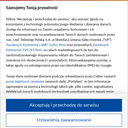
Oferta Handlowa
Dostępność
Szanujemy Twoją prywatność
Moje zgody
Kliknij "Akceptuję i przechodzę do serwisu", aby wyrazić zgody na
Procedura zgłoszeń wewnętrznych
korzystanie z technologii automatycznego śledzenia i zbierania danych,
dostęp do informacji na Twoim urządzeniu końcowym i ich
przechowywanie oraz na przetwarzanie Twoich danych osobowych przez
nas, czyli Telewizję Polską S.A. w likwidacji (zwaną dalej również „TVP”),
Zaufanych Partnerów z IAB* (1201 firm)
oraz pozostałych
Zaufanych
Partnerów TVP (93 firm)
, w celach marketingowych (w tym do
zautomatyzowanego dopasowania reklam do Twoich zainteresowań i
mierzenia ich skuteczności) i pozostałych, które wskazujemy poniżej, a
także zgody na udostępnianie przez nas identyfikatora PPID do Google.
Twoje dane osobowe zbierane podczas odwiedzania przez Ciebie naszych
poszczególnych serwisów
zwanych dalej „Portalem”, w tym informacje
zapisywane za pomocą technologii takich jak: pliki cookie, sygnalizatory
WWW lub innych podobnych technologii umożliwiających świadczenie
dopasowanych i bezpiecznych usług, personalizację treści oraz reklam,
udostępnianie funkcji mediów społecznościowych oraz analizowanie ruchu
Akceptuję i przechodzę do serwisu
w Internecie.
Twoje dane osobowe zbierane podczas odwiedzania przez Ciebie
Ustawienia zaawansowane
poszczególnych serwisów
na Portalu, takie jak adresy IP, identyfikatory