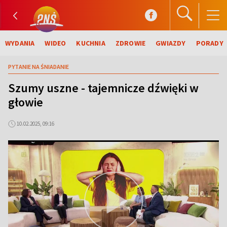
WYDANIA
WIDEO
KUCHNIA
ZDROWIE
GWIAZDY
PORADY
PYTANIE NA ŚNIADANIE
Szumy uszne - tajemnicze dźwięki w
głowie
10.02.2025, 09:16