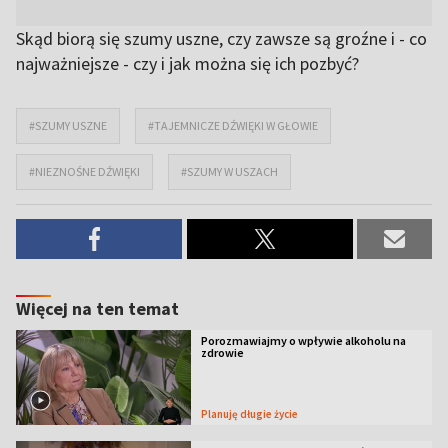
Skąd biorą się szumy uszne, czy zawsze są groźne i - co
najważniejsze - czy i jak można się ich pozbyć?
#SZUMY USZNE
#TAJEMNICZE DŹWIĘKI W GŁOWIE
#NIEZNOŚNE DŹWIĘKI
#SZUMY W USZACH
Więcej na ten temat
Porozmawiajmy o wpływie alkoholu na
zdrowie
Planuję długie życie