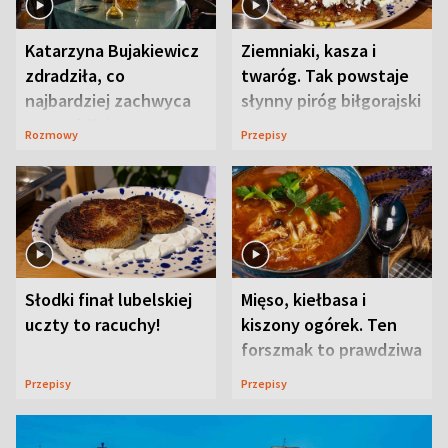
Katarzyna Bujakiewicz
Ziemniaki, kasza i
zdradziła, co
twaróg. Tak powstaje
najbardziej zachwyca
słynny piróg biłgorajski
ją w Lublinie
Rozmowy
Przepisy
Słodki finał lubelskiej
Mięso, kiełbasa i
uczty to racuchy!
kiszony ogórek. Ten
forszmak to prawdziwa
uczta
Przepisy
Przepisy