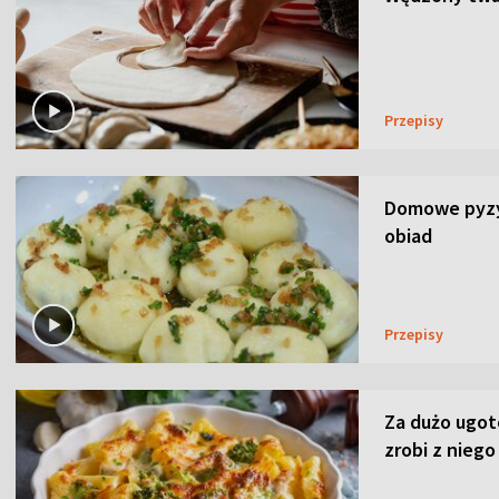
Przepisy
Domowe pyzy 
obiad
Przepisy
Za dużo ugo
zrobi z niego