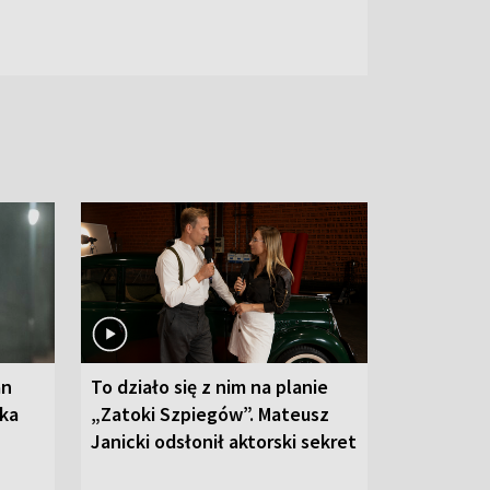
an
To działo się z nim na planie
oka
„Zatoki Szpiegów”. Mateusz
Janicki odsłonił aktorski sekret