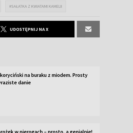
#SAŁATKA Z KWIATAMI KAMELII
UDOSTĘPNIJ NA X
 koryciński na buraku z miodem. Prosty
raziste danie
ożek w pierogach – prosto, a genialnie!