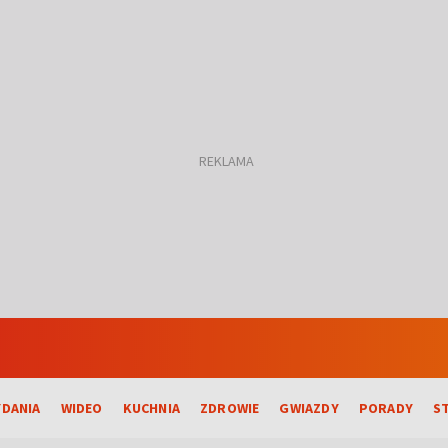
DANIA
WIDEO
KUCHNIA
ZDROWIE
GWIAZDY
PORADY
S