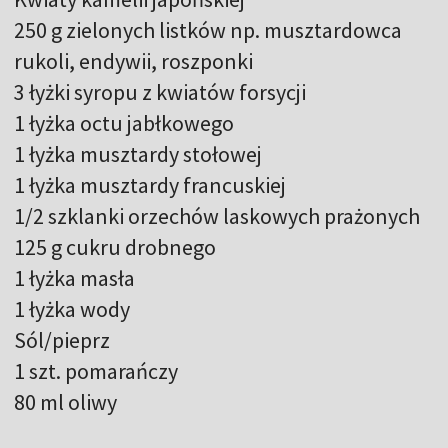
250 g zielonych listków np. musztardowca
rukoli, endywii, roszponki
3 łyżki syropu z kwiatów forsycji
1 łyżka octu jabłkowego
1 łyżka musztardy stołowej
1 łyżka musztardy francuskiej
1/2 szklanki orzechów laskowych prażonych
125 g cukru drobnego
1 łyżka masła
1 łyżka wody
Sól/pieprz
1 szt. pomarańczy
80 ml oliwy