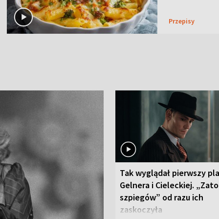
Przepisy
Tak wyglądał pierwszy pl
Gelnera i Cieleckiej. „Zat
szpiegów” od razu ich
zaskoczyła