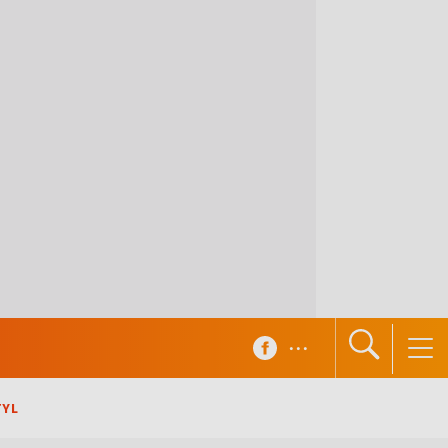
...
TYL