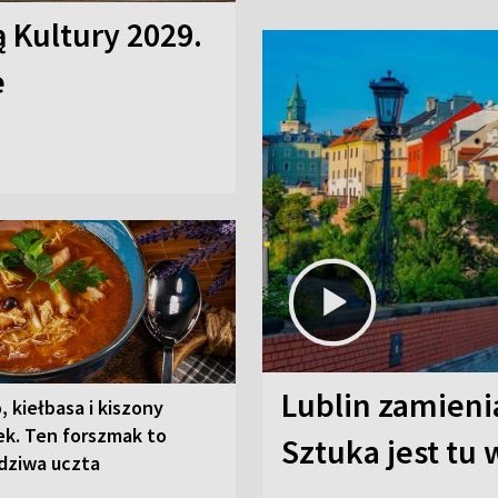
ą Kultury 2029.
e
Lublin zamienia
, kiełbasa i kiszony
ek. Ten forszmak to
Sztuka jest tu
dziwa uczta