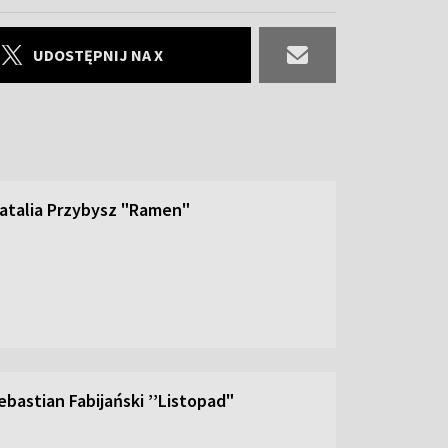
UDOSTĘPNIJ NA X
atalia Przybysz "Ramen"
bastian Fabijański ’’Listopad"