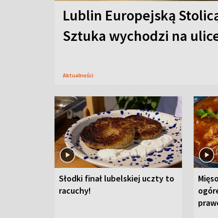
Lublin Europejską Stolic
Sztuka wychodzi na ulic
Aktualności
Słodki finał lubelskiej uczty to
Mięso
racuchy!
ogór
praw