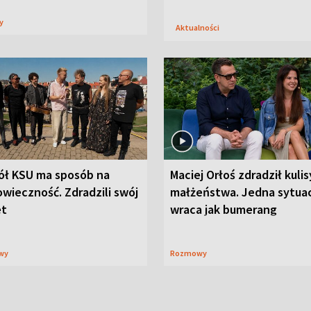
sy
Aktualności
ół KSU ma sposób na
Maciej Orłoś zdradził kulis
wieczność. Zdradzili swój
małżeństwa. Jedna sytua
et
wraca jak bumerang
wy
Rozmowy