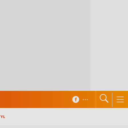
...
TYL