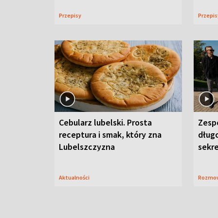
Przepisy
Przepi
Cebularz lubelski. Prosta
Zesp
receptura i smak, który zna
długo
Lubelszczyzna
sekr
Aktualności
Rozmo