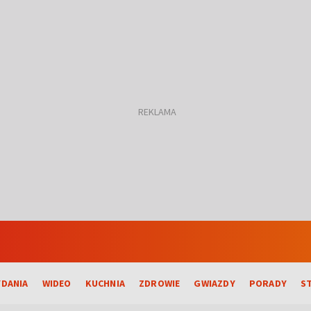
DANIA
WIDEO
KUCHNIA
ZDROWIE
GWIAZDY
PORADY
S