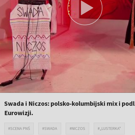
Swada i Niczos: polsko-kolumbijski mix i pod
Eurowizji.
#SCENA PNŚ
#SWADA
#NICZOS
#„LUSTERKA"