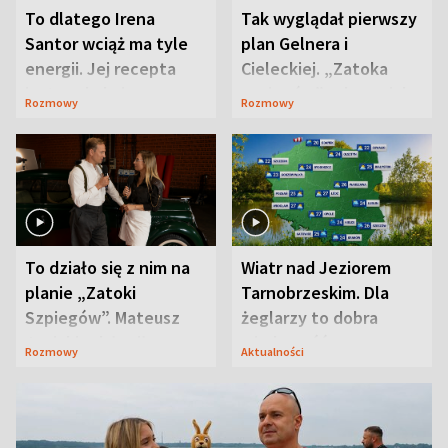
To dlatego Irena
Tak wyglądał pierwszy
Santor wciąż ma tyle
plan Gelnera i
energii. Jej recepta
Cieleckiej. „Zatoka
jest zaskakująco
szpiegów” od razu ich
Rozmowy
Rozmowy
prosta
zaskoczyła
To działo się z nim na
Wiatr nad Jeziorem
planie „Zatoki
Tarnobrzeskim. Dla
Szpiegów”. Mateusz
żeglarzy to dobra
Janicki odsłonił
wiadomość
Rozmowy
Aktualności
aktorski sekret