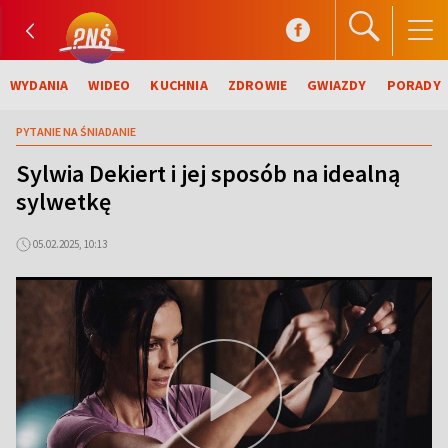
WYDANIA
WIDEO
KUCHNIA
ZDROWIE
GWIAZDY
PORADY
PYTANIE NA ŚNIADANIE
Sylwia Dekiert i jej sposób na idealną
sylwetkę
05.02.2025, 10:13