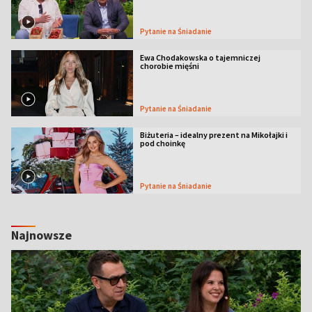
Pytanie na Śniadanie
Ewa Chodakowska o tajemniczej
chorobie mięśni
Pytanie na Śniadanie
Biżuteria – idealny prezent na Mikołajki i
pod choinkę
Pytanie na Śniadanie
Najnowsze