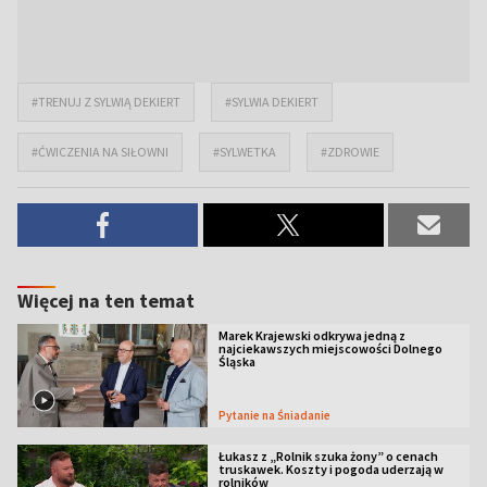
#TRENUJ Z SYLWIĄ DEKIERT
#SYLWIA DEKIERT
#ĆWICZENIA NA SIŁOWNI
#SYLWETKA
#ZDROWIE
Więcej na ten temat
Marek Krajewski odkrywa jedną z
najciekawszych miejscowości Dolnego
Śląska
Pytanie na Śniadanie
Łukasz z „Rolnik szuka żony” o cenach
truskawek. Koszty i pogoda uderzają w
rolników