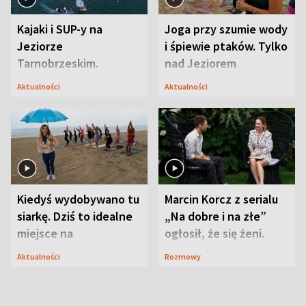
Kajaki i SUP-y na
Joga przy szumie wody
Jeziorze
i śpiewie ptaków. Tylko
Tarnobrzeskim.
nad Jeziorem
Przyrodnicy zwracają
Tarnobrzeskim
Aktualności
Aktualności
uwagę na coś jeszcze
Kiedyś wydobywano tu
Marcin Korcz z serialu
siarkę. Dziś to idealne
„Na dobre i na złe”
miejsce na
ogłosił, że się żeni.
wypoczynek
Zdradził, co zmienił
Aktualności
Rozmowy
syn