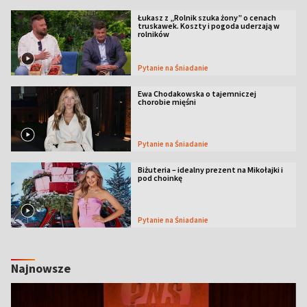
Łukasz z „Rolnik szuka żony” o cenach
truskawek. Koszty i pogoda uderzają w
rolników
Pytanie na Śniadanie
Ewa Chodakowska o tajemniczej
chorobie mięśni
Pytanie na Śniadanie
Biżuteria – idealny prezent na Mikołajki i
pod choinkę
Pytanie na Śniadanie
Najnowsze