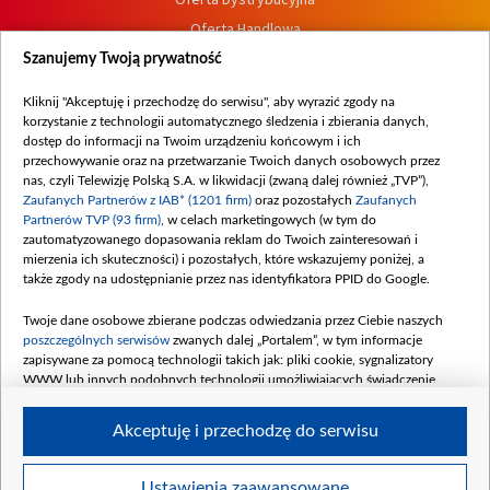
Oferta Handlowa
Dostępność
Szanujemy Twoją prywatność
Moje zgody
Kliknij "Akceptuję i przechodzę do serwisu", aby wyrazić zgody na
Procedura zgłoszeń wewnętrznych
korzystanie z technologii automatycznego śledzenia i zbierania danych,
dostęp do informacji na Twoim urządzeniu końcowym i ich
przechowywanie oraz na przetwarzanie Twoich danych osobowych przez
nas, czyli Telewizję Polską S.A. w likwidacji (zwaną dalej również „TVP”),
Zaufanych Partnerów z IAB* (1201 firm)
oraz pozostałych
Zaufanych
Partnerów TVP (93 firm)
, w celach marketingowych (w tym do
zautomatyzowanego dopasowania reklam do Twoich zainteresowań i
mierzenia ich skuteczności) i pozostałych, które wskazujemy poniżej, a
także zgody na udostępnianie przez nas identyfikatora PPID do Google.
Twoje dane osobowe zbierane podczas odwiedzania przez Ciebie naszych
poszczególnych serwisów
zwanych dalej „Portalem”, w tym informacje
zapisywane za pomocą technologii takich jak: pliki cookie, sygnalizatory
WWW lub innych podobnych technologii umożliwiających świadczenie
dopasowanych i bezpiecznych usług, personalizację treści oraz reklam,
udostępnianie funkcji mediów społecznościowych oraz analizowanie ruchu
Akceptuję i przechodzę do serwisu
w Internecie.
Twoje dane osobowe zbierane podczas odwiedzania przez Ciebie
Ustawienia zaawansowane