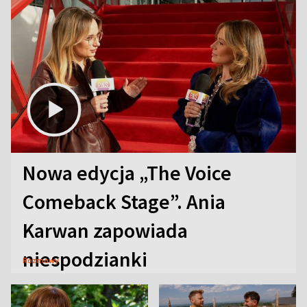
Nowa edycja „The Voice
Comeback Stage”. Ania
Karwan zapowiada
niespodzianki
Rozmowy