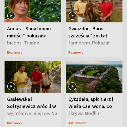
Anna z „Sanatorium
Gwiazdor „Barw
miłości” pokazała
szczęścia” został
biceps. Trudno
farmerem. Pokazał
uwierzyć, co przeszła
swoje niezwykłe
Rozmowy
Rozmowy
wcześniej
ranczo
Gąsiewska i
Cytadela, spichlerz i
Sołtysiewicz wrócili w
Wieża Czerwona. Co
wyjątkowe miejsce. Na
skrywa Modlin?
szlaku czekał
Rozmowy
Aktualności