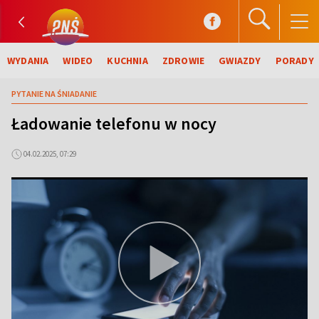
WYDANIA
WIDEO
KUCHNIA
ZDROWIE
GWIAZDY
PORADY
PYTANIE NA ŚNIADANIE
Ładowanie telefonu w nocy
04.02.2025, 07:29