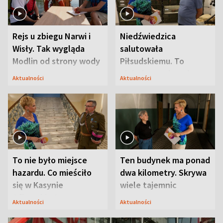
Rejs u zbiegu Narwi i
Niedźwiedzica
Wisły. Tak wygląda
salutowała
Modlin od strony wody
Piłsudskiemu. To
niejedyna tajemnica
Aktualności
Aktualności
Modlina
To nie było miejsce
Ten budynek ma ponad
hazardu. Co mieściło
dwa kilometry. Skrywa
się w Kasynie
wiele tajemnic
Oficerskim?
Aktualności
Aktualności