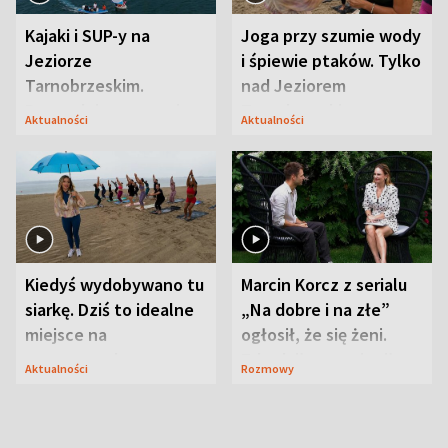
Kajaki i SUP-y na
Joga przy szumie wody
Jeziorze
i śpiewie ptaków. Tylko
Tarnobrzeskim.
nad Jeziorem
Przyrodnicy zwracają
Tarnobrzeskim
Aktualności
Aktualności
uwagę na coś jeszcze
Kiedyś wydobywano tu
Marcin Korcz z serialu
siarkę. Dziś to idealne
„Na dobre i na złe”
miejsce na
ogłosił, że się żeni.
wypoczynek
Zdradził, co zmienił
Aktualności
Rozmowy
syn