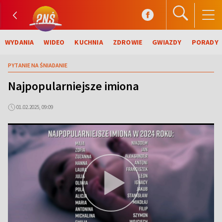
WYDANIA
WIDEO
KUCHNIA
ZDROWIE
GWIAZDY
PORADY
PYTANIE NA ŚNIADANIE
Najpopularniejsze imiona
01.02.2025, 09:09