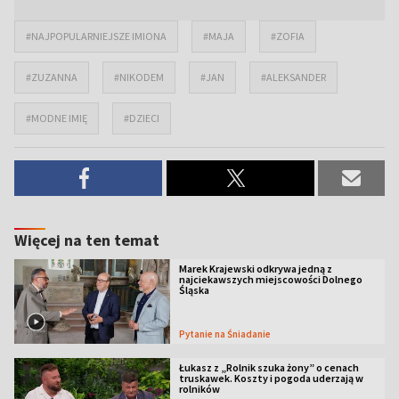
#NAJPOPULARNIEJSZE IMIONA
#MAJA
#ZOFIA
#ZUZANNA
#NIKODEM
#JAN
#ALEKSANDER
#MODNE IMIĘ
#DZIECI
Więcej na ten temat
Marek Krajewski odkrywa jedną z
najciekawszych miejscowości Dolnego
Śląska
Pytanie na Śniadanie
Łukasz z „Rolnik szuka żony” o cenach
truskawek. Koszty i pogoda uderzają w
rolników