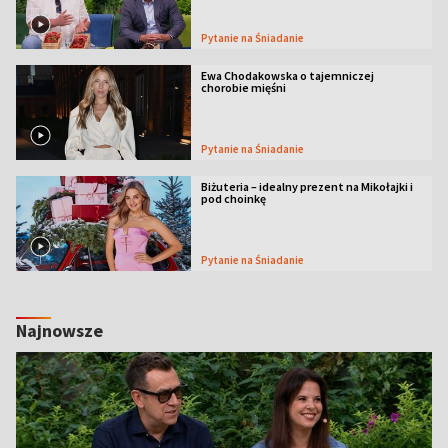
Pytanie na Śniadanie
Ewa Chodakowska o tajemniczej
chorobie mięśni
Pytanie na Śniadanie
Biżuteria – idealny prezent na Mikołajki i
pod choinkę
Pytanie na Śniadanie
Najnowsze