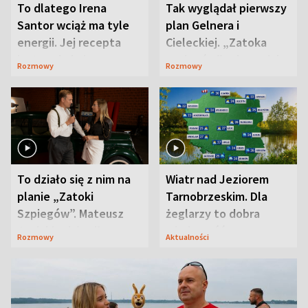
To dlatego Irena
Tak wyglądał pierwszy
Santor wciąż ma tyle
plan Gelnera i
energii. Jej recepta
Cieleckiej. „Zatoka
jest zaskakująco
szpiegów” od razu ich
Rozmowy
Rozmowy
prosta
zaskoczyła
To działo się z nim na
Wiatr nad Jeziorem
planie „Zatoki
Tarnobrzeskim. Dla
Szpiegów”. Mateusz
żeglarzy to dobra
Janicki odsłonił
wiadomość
Rozmowy
Aktualności
aktorski sekret