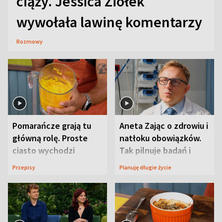
ciąży. Jessica Ziółek
wywołała lawinę komentarzy
Rozmowy
Pomarańcze grają tu
Aneta Zając o zdrowiu i
główną rolę. Proste
natłoku obowiązków.
ciasto wychodzi
Tak pilnuje badań i
wyjątkowo wilgotne
wizyt
Przepisy
Planuję długie życie