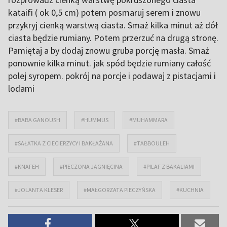
kataifi ( ok 0,5 cm) potem posmaruj serem i znowu
przykryj cienką warstwą ciasta. Smaż kilka minut aż dół
ciasta będzie rumiany. Potem przerzuć na drugą stronę.
Pamiętaj a by dodaj znowu gruba porcję masła. Smaż
ponownie kilka minut. jak spód będzie rumiany całość
polej syropem. pokrój na porcje i podawaj z pistacjami i
lodami
#BABA GANOUSH
#HUMMUS
#MUHAMMARA
#SAŁATKA Z CIECIERZYCY I BAKŁAŻANA
#TABBOULEH
#KNAFEH
#PIECZONA JAGNIĘCINA
#PILAF Z BAKALIAMI
#JOLANTA KLESER
#MAŁGORZATA PIECZYŃSKA
#KUCHNIA