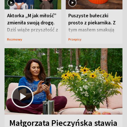
Aktorka „M jak miłość”
Puszyste bułeczki
zmieniła swoją drogę.
prosto z piekarnika. Z
Dziś wiąże przyszłość z
tym masłem smakują
neurobiologią
jeszcze lepiej
Rozmowy
Przepisy
Małgorzata Pieczyńska stawia