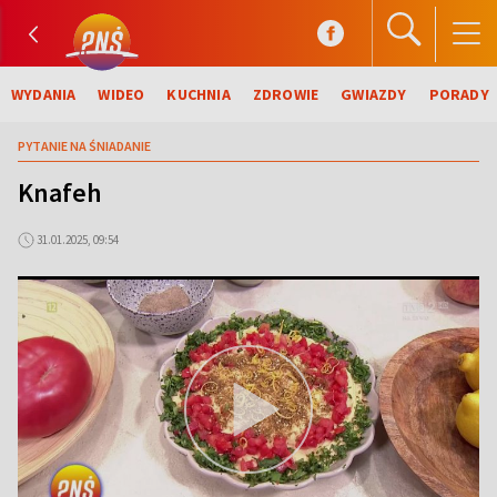
WYDANIA
WIDEO
KUCHNIA
ZDROWIE
GWIAZDY
PORADY
PYTANIE NA ŚNIADANIE
Knafeh
31.01.2025, 09:54