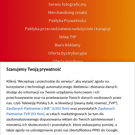
Serwis fotograficzny
Merchandising (znaki)
Polityka Prywatności
Polityka przeciwdziałania nadużyciom i korupcji
Sklep TVP
Biuro Reklamy
Oferta Dystrybucyjna
Oferta Handlowa
Dostępność
Szanujemy Twoją prywatność
Moje zgody
Kliknij "Akceptuję i przechodzę do serwisu", aby wyrazić zgody na
Procedura zgłoszeń wewnętrznych
korzystanie z technologii automatycznego śledzenia i zbierania danych,
dostęp do informacji na Twoim urządzeniu końcowym i ich
przechowywanie oraz na przetwarzanie Twoich danych osobowych przez
nas, czyli Telewizję Polską S.A. w likwidacji (zwaną dalej również „TVP”),
Zaufanych Partnerów z IAB* (1201 firm)
oraz pozostałych
Zaufanych
Partnerów TVP (93 firm)
, w celach marketingowych (w tym do
zautomatyzowanego dopasowania reklam do Twoich zainteresowań i
mierzenia ich skuteczności) i pozostałych, które wskazujemy poniżej, a
także zgody na udostępnianie przez nas identyfikatora PPID do Google.