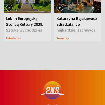
Lublin Europejską
Katarzyna Bujakiewicz
Stolicą Kultury 2029.
zdradziła, co
Sztuka wychodzi na
najbardziej zachwyca
ulice
ją w Lublinie
Aktualności
Rozmowy