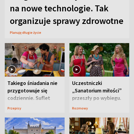
na nowe technologie. Tak
organizuje sprawy zdrowotne
Planuję długie życie
Takiego śniadania nie
Uczestniczki
przygotowuje się
„Sanatorium miłości”
codziennie. Suflet
przeszły po wybiegu.
serowy zachwyca
Te stylizacje
Przepisy
Rozmowy
smakiem
przyciągały wzrok