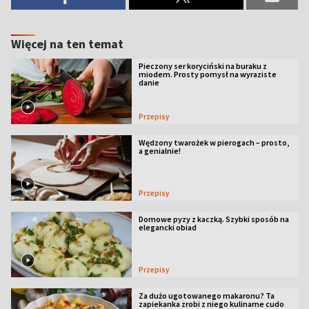
Więcej na ten temat
Pieczony ser koryciński na buraku z
miodem. Prosty pomysł na wyraziste
danie
Przepisy
Wędzony twarożek w pierogach – prosto,
a genialnie!
Przepisy
Domowe pyzy z kaczką. Szybki sposób na
elegancki obiad
Przepisy
Za dużo ugotowanego makaronu? Ta
zapiekanka zrobi z niego kulinarne cudo