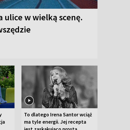
 ulice w wielką scenę.
 wszędzie
y
To dlatego Irena Santor wciąż
cja
ma tyle energii. Jej recepta
jest zaskakująco prosta