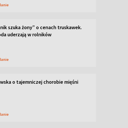
danie
lnik szuka żony” o cenach truskawek.
oda uderzają w rolników
danie
ska o tajemniczej chorobie mięśni
danie