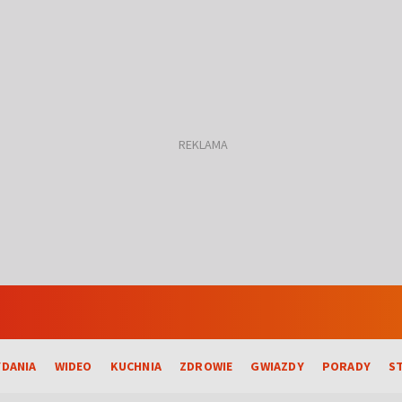
DANIA
WIDEO
KUCHNIA
ZDROWIE
GWIAZDY
PORADY
S