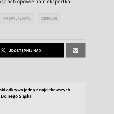
ciwościach opowie nam ekspertka.
#KRZEW JAŁOWCA
#ZDROWIE
UDOSTĘPNIJ NA X
ski odkrywa jedną z najciekawszych
 Dolnego Śląska