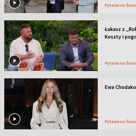
Pytanie na Śnia
Łukasz z „Ro
Koszty i pog
Pytanie na Śnia
Ewa Chodakow
Pytanie na Śnia