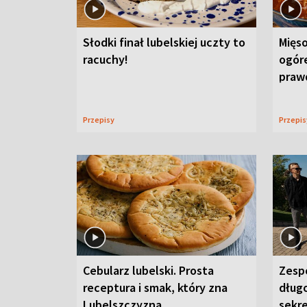
Słodki finał lubelskiej uczty to
Mięso
racuchy!
ogór
praw
Przepisy
Przepi
Cebularz lubelski. Prosta
Zesp
receptura i smak, który zna
długo
Lubelszczyzna
sekr