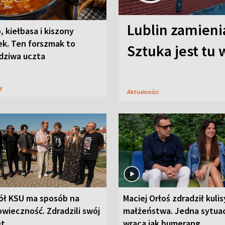
Lublin zamienia
, kiełbasa i kiszony
ek. Ten forszmak to
Sztuka jest tu
dziwa uczta
sy
Aktualności
ół KSU ma sposób na
Maciej Orłoś zdradził kulis
wieczność. Zdradzili swój
małżeństwa. Jedna sytua
et
wraca jak bumerang