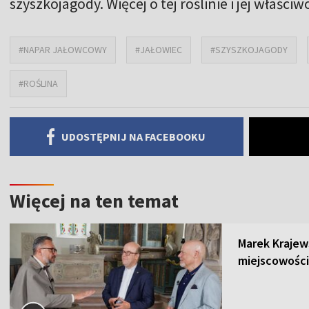
szyszkojagody. Więcej o tej roślinie i jej właś
#NAPAR JAŁOWCOWY
#JAŁOWIEC
#SZYSZKOJAGODY
#ROŚLINA
UDOSTĘPNIJ NA FACEBOOKU
Więcej na ten temat
Marek Krajew
miejscowości