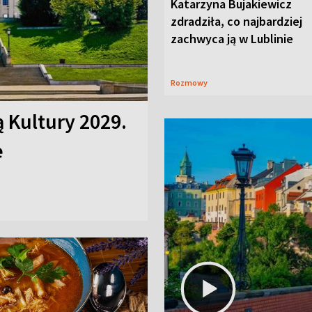
Katarzyna Bujakiewicz
zdradziła, co najbardziej
zachwyca ją w Lublinie
Rozmowy
ą Kultury 2029.
e