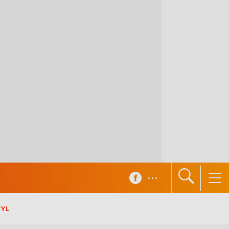
...
TYL