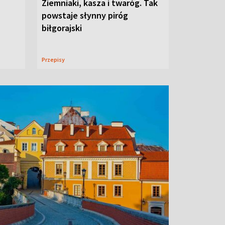
Ziemniaki, kasza i twaróg. Tak
powstaje słynny piróg
biłgorajski
Przepisy