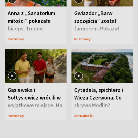
Anna z „Sanatorium
Gwiazdor „Barw
miłości” pokazała
szczęścia” został
biceps. Trudno
farmerem. Pokazał
uwierzyć, co przeszła
swoje niezwykłe
Rozmowy
Rozmowy
wcześniej
ranczo
Gąsiewska i
Cytadela, spichlerz i
Sołtysiewicz wrócili w
Wieża Czerwona. Co
wyjątkowe miejsce. Na
skrywa Modlin?
szlaku czekał
Rozmowy
Aktualności
niedźwiedź