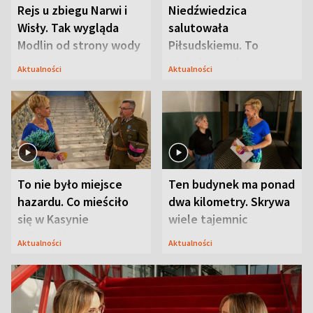
Rejs u zbiegu Narwi i
Niedźwiedzica
Wisły. Tak wygląda
salutowała
Modlin od strony wody
Piłsudskiemu. To
niejedyna tajemnica
Aktualności
Aktualności
Modlina
To nie było miejsce
Ten budynek ma ponad
hazardu. Co mieściło
dwa kilometry. Skrywa
się w Kasynie
wiele tajemnic
Oficerskim?
Aktualności
Aktualności