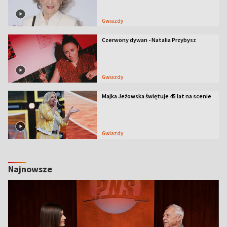
Gwiazdy
Czerwony dywan - Natalia Przybysz
Gwiazdy
Majka Jeżowska świętuje 45 lat na scenie
Gwiazdy
Najnowsze