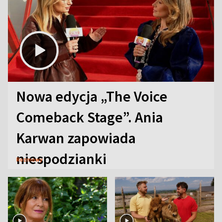
Nowa edycja „The Voice
Comeback Stage”. Ania
Karwan zapowiada
niespodzianki
Rozmowy