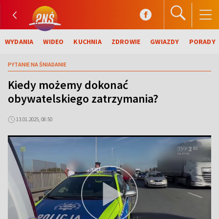
WYDANIA
WIDEO
KUCHNIA
ZDROWIE
GWIAZDY
PORADY
PYTANIE NA ŚNIADANIE
Kiedy możemy dokonać
obywatelskiego zatrzymania?
13.01.2025, 08:50