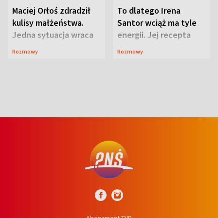
Maciej Orłoś zdradził
To dlatego Irena
kulisy małżeństwa.
Santor wciąż ma tyle
Jedna sytuacja wraca
energii. Jej recepta
jak bumerang
jest zaskakująco
Rozmowy
Rozmowy
prosta