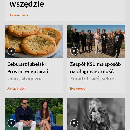
wszędzie
Aktualności
Cebularz lubelski.
Zespół KSU ma sposób
Prosta receptura i
na długowieczność.
smak, który zna
Zdradzili swój sekret
Lubelszczyzna
Aktualności
Rozmowy