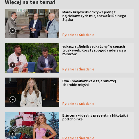
Więcej na ten temat
Marek Krajewski odkrywa jedną z
najciekawszych miejscowości Dolnego
Śląska
Pytanie na Śniadanie
Łukasz z „Rolnik szuka żony” o cenach
truskawek. Koszty i pogoda uderzają w
rolników
Pytanie na Śniadanie
Ewa Chodakowska o tajemniczej
chorobie mięśni
Pytanie na Śniadanie
Biżuteria – idealny prezent na Mikołajki i
pod choinkę
Pytanie na Śniadanie