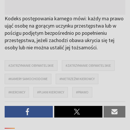
Kodeks postępowania karnego mówi: każdy ma prawo
ująć osobę na gorącym uczynku przestępstwa lub w
pościgu podjętym bezpośrednio po popełnieniu
przestępstwa, jeżeli zachodzi obawa ukrycia się tej
osoby lub nie można ustalić jej tożsamości.
#ZATRZYMANIE OBYWATELSKIE
#ZATRZYMANIE OBYWATELSKIE
#KAMERY SAMOCHODOWE
#NIETRZEŹWI KIEROWCY
#KIEROWCY
#PIJANI KIEROWCY
#PRAWO