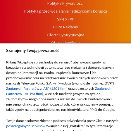
Polityka Prywatności
Polityka przeciwdziałania nadużyciom i korupcji
Sklep TVP
Biuro Reklamy
Oferta Dystrybucyjna
Oferta Handlowa
Dostępność
Szanujemy Twoją prywatność
Moje zgody
Kliknij "Akceptuję i przechodzę do serwisu", aby wyrazić zgody na
Procedura zgłoszeń wewnętrznych
korzystanie z technologii automatycznego śledzenia i zbierania danych,
dostęp do informacji na Twoim urządzeniu końcowym i ich
przechowywanie oraz na przetwarzanie Twoich danych osobowych przez
nas, czyli Telewizję Polską S.A. w likwidacji (zwaną dalej również „TVP”),
Zaufanych Partnerów z IAB* (1201 firm)
oraz pozostałych
Zaufanych
Partnerów TVP (93 firm)
, w celach marketingowych (w tym do
zautomatyzowanego dopasowania reklam do Twoich zainteresowań i
mierzenia ich skuteczności) i pozostałych, które wskazujemy poniżej, a
także zgody na udostępnianie przez nas identyfikatora PPID do Google.
Twoje dane osobowe zbierane podczas odwiedzania przez Ciebie naszych
poszczególnych serwisów
zwanych dalej „Portalem”, w tym informacje