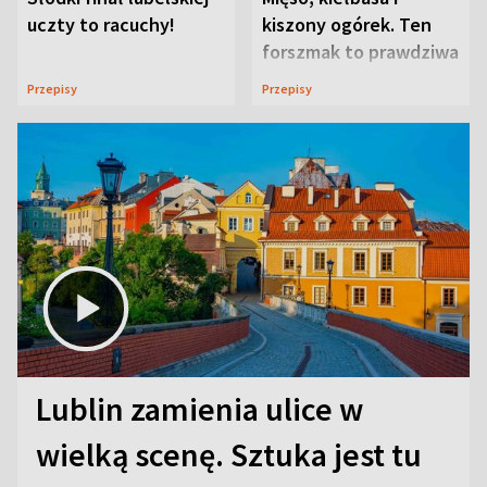
uczty to racuchy!
kiszony ogórek. Ten
forszmak to prawdziwa
uczta
Przepisy
Przepisy
Lublin zamienia ulice w
wielką scenę. Sztuka jest tu