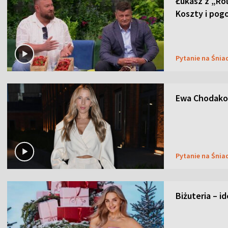
Łukasz z „Ro
Koszty i pog
Pytanie na Śnia
Ewa Chodakow
Pytanie na Śnia
Biżuteria – i