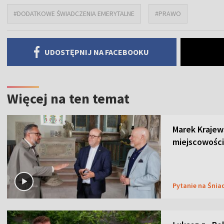
#DODATKOWE ŚWIADCZENIA EMERYTALNE
#PRAWO
UDOSTĘPNIJ NA FACEBOOKU
Więcej na ten temat
Marek Krajew
miejscowości
Pytanie na Śnia