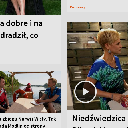
Rozmowy
a dobre i na
Zdradził, co
Niedźwiedzica
u zbiegu Narwi i Wisły. Tak
ąda Modlin od strony