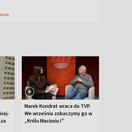
danie
Marek Kondrat wraca do TVP.
iej-
We wrześniu zobaczymy go w
cza
„Królu Maciusiu I”