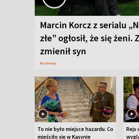
Marcin Korcz z serialu „N
złe” ogłosił, że się żeni. 
zmienił syn
Rozmowy
To nie było miejsce hazardu. Co
Rejs 
mieściło się w Kasynie
wygl