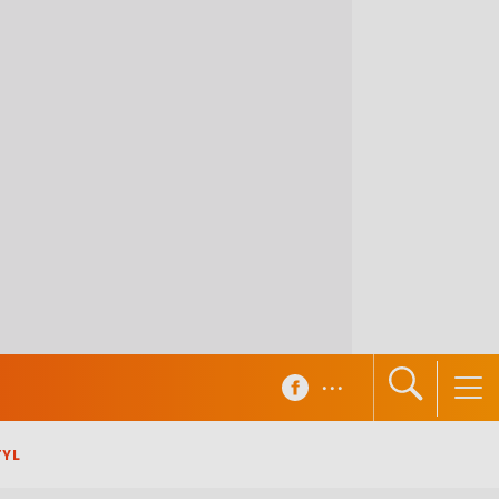
...
TYL