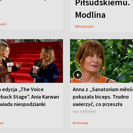
Piłsudskiemu. 
y
Modlina
ności
Aktualności
 edycja „The Voice
Anna z „Sanatorium miłoś
back Stage”. Ania Karwan
pokazała biceps. Trudno
wiada niespodzianki
uwierzyć, co przeszła
wcześniej
wy
Rozmowy