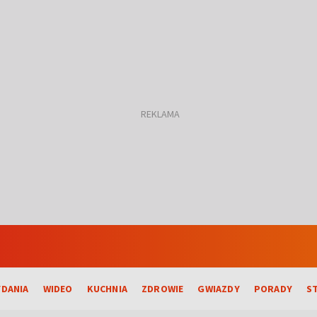
DANIA
WIDEO
KUCHNIA
ZDROWIE
GWIAZDY
PORADY
S