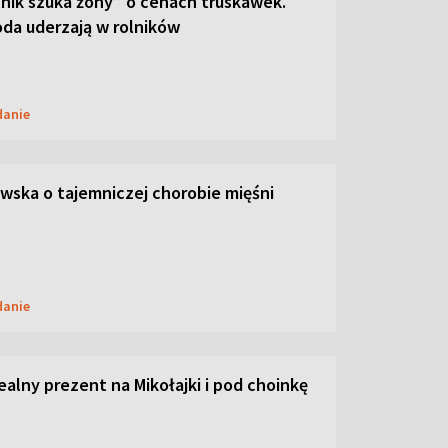
lnik szuka żony” o cenach truskawek.
oda uderzają w rolników
danie
ska o tajemniczej chorobie mięśni
danie
dealny prezent na Mikołajki i pod choinkę