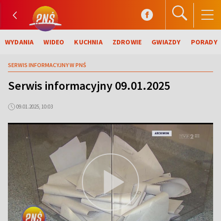
WYDANIA
WIDEO
KUCHNIA
ZDROWIE
GWIAZDY
PORADY
SERWIS INFORMACYJNY W PNŚ
Serwis informacyjny 09.01.2025
09.01.2025, 10:03