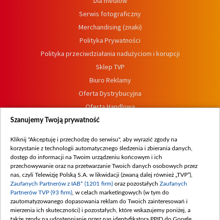
Dla mediów
Serwis fotograficzny
Merchandising (znaki)
Polityka Prywatności
Polityka przeciwdziałania nadużyciom i korupcji
Sklep TVP
Biuro Reklamy
Oferta Dystrybucyjna
Oferta Handlowa
Dostępność
Szanujemy Twoją prywatność
Moje zgody
Kliknij "Akceptuję i przechodzę do serwisu", aby wyrazić zgody na
Procedura zgłoszeń wewnętrznych
korzystanie z technologii automatycznego śledzenia i zbierania danych,
dostęp do informacji na Twoim urządzeniu końcowym i ich
przechowywanie oraz na przetwarzanie Twoich danych osobowych przez
nas, czyli Telewizję Polską S.A. w likwidacji (zwaną dalej również „TVP”),
Zaufanych Partnerów z IAB* (1201 firm)
oraz pozostałych
Zaufanych
Partnerów TVP (93 firm)
, w celach marketingowych (w tym do
zautomatyzowanego dopasowania reklam do Twoich zainteresowań i
mierzenia ich skuteczności) i pozostałych, które wskazujemy poniżej, a
także zgody na udostępnianie przez nas identyfikatora PPID do Google.