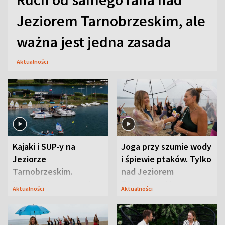
Jeziorem Tarnobrzeskim, ale
ważna jest jedna zasada
Aktualności
Kajaki i SUP-y na
Joga przy szumie wody
Jeziorze
i śpiewie ptaków. Tylko
Tarnobrzeskim.
nad Jeziorem
Przyrodnicy zwracają
Tarnobrzeskim
Aktualności
Aktualności
uwagę na coś jeszcze