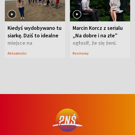
Kiedyś wydobywano tu
Marcin Korcz z serialu
siarkę. Dziś to idealne
„Na dobre i na złe”
miejsce na
ogłosił, że się żeni.
wypoczynek
Zdradził, co zmienił
Aktualności
Rozmowy
syn