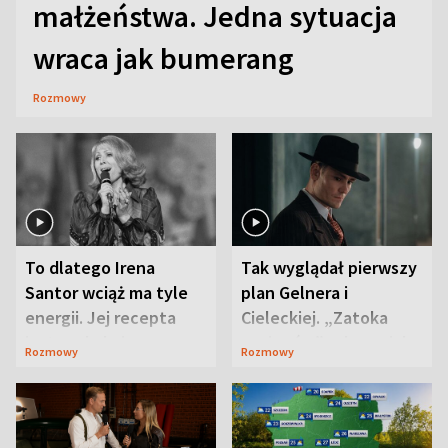
małżeństwa. Jedna sytuacja
wraca jak bumerang
Rozmowy
To dlatego Irena
Tak wyglądał pierwszy
Santor wciąż ma tyle
plan Gelnera i
energii. Jej recepta
Cieleckiej. „Zatoka
jest zaskakująco
szpiegów” od razu ich
Rozmowy
Rozmowy
prosta
zaskoczyła