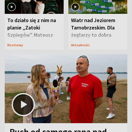
To działo się z nim na
Wiatr nad Jeziorem
planie „Zatoki
Tarnobrzeskim. Dla
Szpiegów”. Mateusz
żeglarzy to dobra
Janicki odsłonił
wiadomość
Rozmowy
Aktualności
aktorski sekret
Ruch od samego rana nad