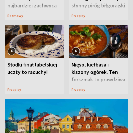
najbardziej zachwyca
słynny piróg biłgorajski
ją w Lublinie
Rozmowy
Przepisy
Słodki finał lubelskiej
Mięso, kiełbasa i
uczty to racuchy!
kiszony ogórek. Ten
forszmak to prawdziwa
uczta
Przepisy
Przepisy