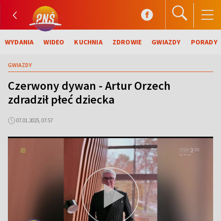
WYDANIA
WIDEO
KUCHNIA
ZDROWIE
GWIAZDY
PORADY
GWIAZDY
Czerwony dywan - Artur Orzech
zdradził płeć dziecka
07.01.2025, 07:57