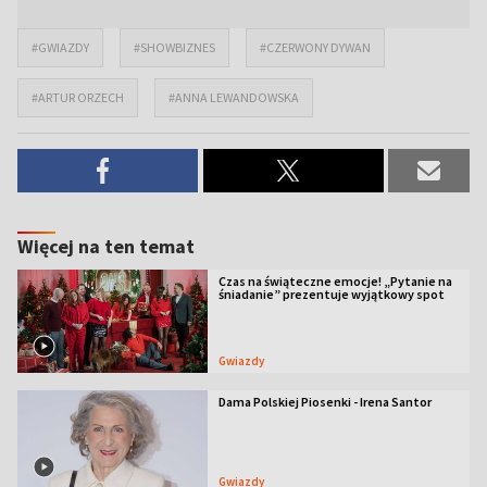
#GWIAZDY
#SHOWBIZNES
#CZERWONY DYWAN
#ARTUR ORZECH
#ANNA LEWANDOWSKA
Więcej na ten temat
Czas na świąteczne emocje! „Pytanie na
śniadanie” prezentuje wyjątkowy spot
Gwiazdy
Dama Polskiej Piosenki - Irena Santor
Gwiazdy