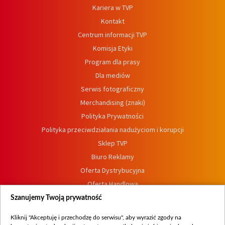
Kariera w TVP
Kontakt
Centrum informacji TVP
Komisja Etyki
Program dla prasy
Dla mediów
Serwis fotograficzny
Merchandising (znaki)
Polityka Prywatności
Polityka przeciwdziałania nadużyciom i korupcji
Sklep TVP
Biuro Reklamy
Oferta Dystrybucyjna
Oferta Handlowa
Dostępność
Szanujemy Twoją prywatność
Moje zgody
Kliknij "Akceptuję i przechodzę do serwisu", aby wyrazić zgody na
Procedura zgłoszeń wewnętrznych