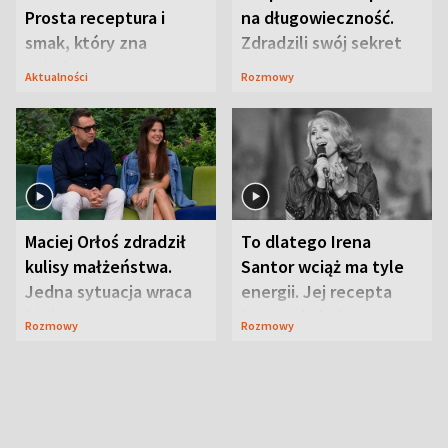
Prosta receptura i
na długowieczność.
smak, który zna
Zdradzili swój sekret
Lubelszczyzna
Aktualności
Rozmowy
Maciej Orłoś zdradził
To dlatego Irena
kulisy małżeństwa.
Santor wciąż ma tyle
Jedna sytuacja wraca
energii. Jej recepta
jak bumerang
jest zaskakująco
Rozmowy
Rozmowy
prosta