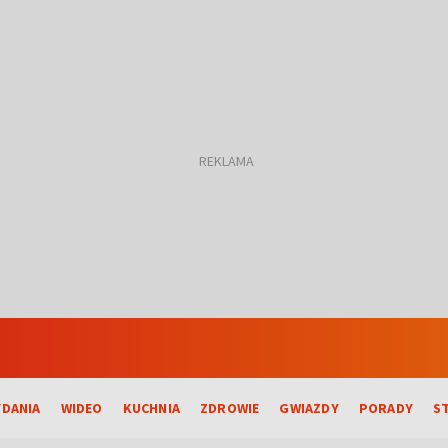
DANIA
WIDEO
KUCHNIA
ZDROWIE
GWIAZDY
PORADY
S