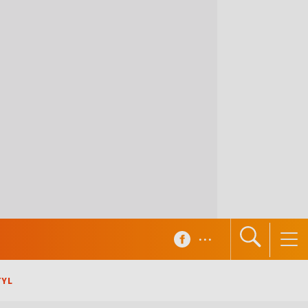
...
TYL