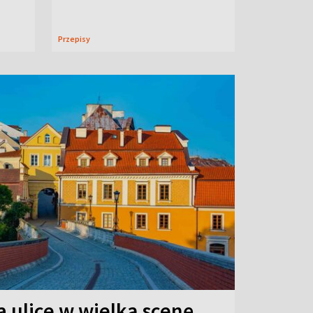
Przepisy
 ulice w wielką scenę.