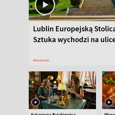
Lublin Europejską Stolic
Sztuka wychodzi na ulic
Aktualności
Katarzyna Bujakiewicz
Mięso