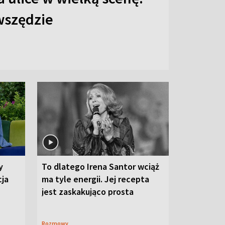
 wszędzie
y
To dlatego Irena Santor wciąż
cja
ma tyle energii. Jej recepta
jest zaskakująco prosta
Rozmowy