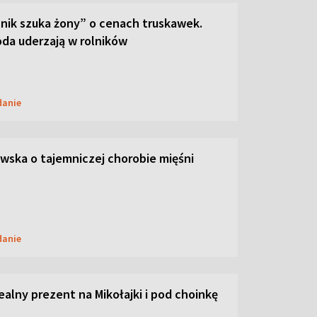
lnik szuka żony” o cenach truskawek.
oda uderzają w rolników
danie
ska o tajemniczej chorobie mięśni
danie
dealny prezent na Mikołajki i pod choinkę