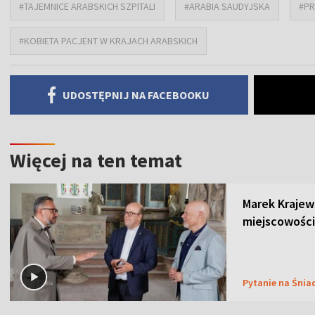
#TAJEMNICE ARABSKICH SZPITALI
#ARABIA SAUDYJSKA
#PR
#KOBIETA PACJENT W KRAJACH ARABSKICH
UDOSTĘPNIJ NA FACEBOOKU
Więcej na ten temat
Marek Krajew
miejscowości
Pytanie na Śnia