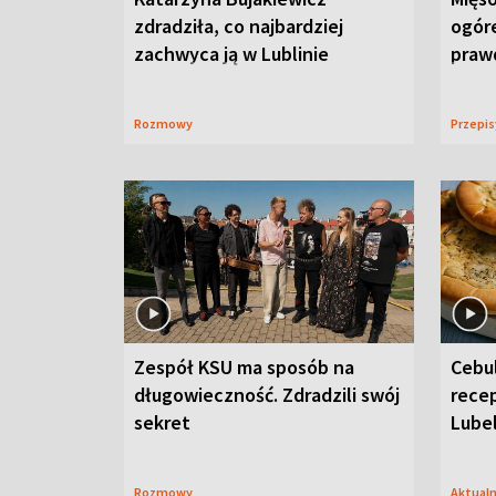
zdradziła, co najbardziej
ogór
zachwyca ją w Lublinie
praw
Rozmowy
Przepi
Zespół KSU ma sposób na
Cebul
długowieczność. Zdradzili swój
recep
sekret
Lube
Rozmowy
Aktual