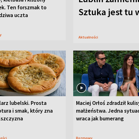
ek. Ten forszmak to
Sztuka jest tu
dziwa uczta
sy
Aktualności
arz lubelski. Prosta
Maciej Orłoś zdradził kulis
tura i smak, który zna
małżeństwa. Jedna sytua
lszczyzna
wraca jak bumerang
ności
Rozmowy