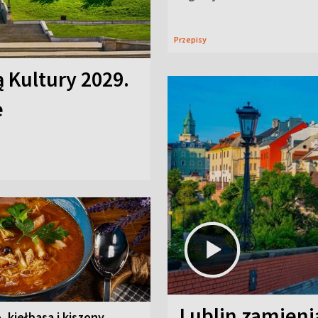
Przepisy
ą Kultury 2029.
e
Lublin zamienia
, kiełbasa i kiszony