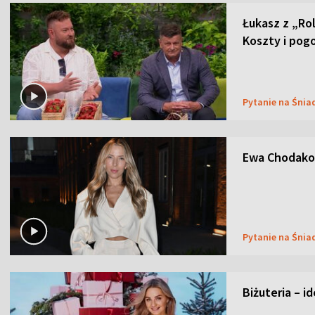
Łukasz z „Ro
Koszty i pog
Pytanie na Śnia
Ewa Chodakow
Pytanie na Śnia
Biżuteria – i