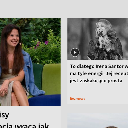
To dlatego Irena Santor w
ma tyle energii. Jej recep
jest zaskakująco prosta
Rozmowy
isy
cja wraca jak