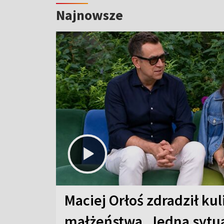
Najnowsze
Maciej Orłoś zdradził kul
małżeństwa. Jedna sytua