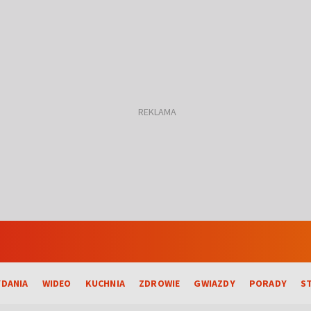
DANIA
WIDEO
KUCHNIA
ZDROWIE
GWIAZDY
PORADY
S