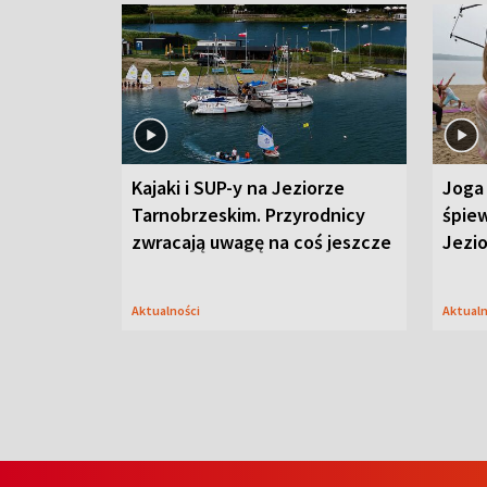
Kajaki i SUP-y na Jeziorze
Joga 
Tarnobrzeskim. Przyrodnicy
śpiew
zwracają uwagę na coś jeszcze
Jezi
Aktualności
Aktual