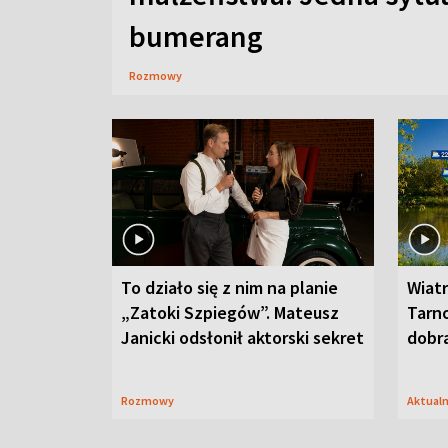
bumerang
Rozmowy
To działo się z nim na planie
Wiat
„Zatoki Szpiegów”. Mateusz
Tarno
Janicki odsłonił aktorski sekret
dobr
Rozmowy
Aktual