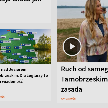
Ruch od sameg
r nad Jeziorem
brzeskim. Dla żeglarzy to
Tarnobrzeskim,
a wiadomość
zasada
ności
Aktualności