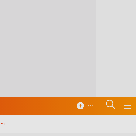
...
TYL