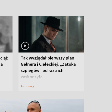
ciąż
Tak wyglądał pierwszy plan
ta
Gelnera i Cieleckiej. „Zatoka
szpiegów” od razu ich
zaskoczyła
Rozmowy