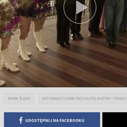
#PARK ŚLĄSKI
#STOWARZYSZENIE PRZYJACIÓŁ KULTURY I TRADYCJ
UDOSTĘPNIJ NA FACEBOOKU