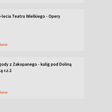
-lecia Teatru Wielkiego - Opery
danie
ody z Zakopanego - kulig pod Doliną
ą cz.2
danie