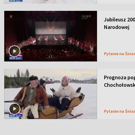
Jubileusz 200
Narodowej
Pytanie na Śnia
Prognoza pog
Chochołowsk
Pytanie na Śnia