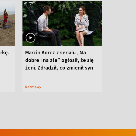
rkę.
Marcin Korcz z serialu „Na
dobre i na złe” ogłosił, że się
żeni. Zdradził, co zmienił syn
Rozmowy