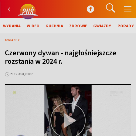
WYDANIA
WIDEO
KUCHNIA
ZDROWIE
GWIAZDY
PORADY
GWIAZDY
Czerwony dywan - najgłośniejszcze
rozstania w 2024 r.
29.12.2024, 09:02