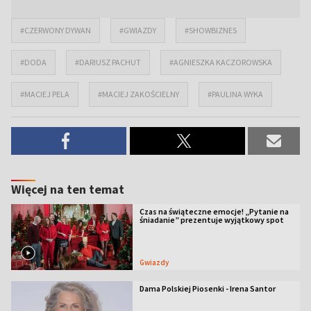
#CZERWONY DYWAN
#GWIAZDY
#SHOWBIZNES
#DODA
#DARIUSZ PACHUT
#AGNIESZKA KACZOROWSKA
#MACIEJ PELA
#MACIEJ ZAKOŚCIELNY
#PAULINA WYKA
Więcej na ten temat
Czas na świąteczne emocje! „Pytanie na
śniadanie” prezentuje wyjątkowy spot
Gwiazdy
Dama Polskiej Piosenki - Irena Santor