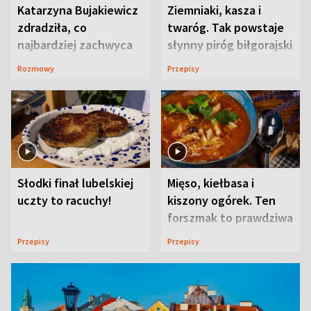
Katarzyna Bujakiewicz
Ziemniaki, kasza i
zdradziła, co
twaróg. Tak powstaje
najbardziej zachwyca
słynny piróg biłgorajski
ją w Lublinie
Rozmowy
Przepisy
Słodki finał lubelskiej
Mięso, kiełbasa i
uczty to racuchy!
kiszony ogórek. Ten
forszmak to prawdziwa
uczta
Przepisy
Przepisy