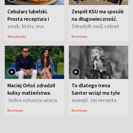
Cebularz lubelski.
Zespół KSU ma sposób
Prosta receptura i
na długowieczność.
smak, który zna
Zdradzili swój sekret
Lubelszczyzna
Aktualności
Rozmowy
Maciej Orłoś zdradził
To dlatego Irena
kulisy małżeństwa.
Santor wciąż ma tyle
Jedna sytuacja wraca
energii. Jej recepta
jak bumerang
jest zaskakująco
Rozmowy
Rozmowy
prosta