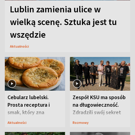
Lublin zamienia ulice w
wielką scenę. Sztuka jest tu
wszędzie
Aktualności
Cebularz lubelski.
Zespół KSU ma sposób
Prosta receptura i
na długowieczność.
smak, który zna
Zdradzili swój sekret
Lubelszczyzna
Aktualności
Rozmowy