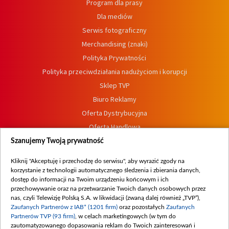
Program dla prasy
Dla mediów
Serwis fotograficzny
Merchandising (znaki)
Polityka Prywatności
Polityka przeciwdziałania nadużyciom i korupcji
Sklep TVP
Biuro Reklamy
Oferta Dystrybucyjna
Oferta Handlowa
Dostępność
Szanujemy Twoją prywatność
Moje zgody
Kliknij "Akceptuję i przechodzę do serwisu", aby wyrazić zgody na
Procedura zgłoszeń wewnętrznych
korzystanie z technologii automatycznego śledzenia i zbierania danych,
dostęp do informacji na Twoim urządzeniu końcowym i ich
przechowywanie oraz na przetwarzanie Twoich danych osobowych przez
nas, czyli Telewizję Polską S.A. w likwidacji (zwaną dalej również „TVP”),
Zaufanych Partnerów z IAB* (1201 firm)
oraz pozostałych
Zaufanych
Partnerów TVP (93 firm)
, w celach marketingowych (w tym do
zautomatyzowanego dopasowania reklam do Twoich zainteresowań i