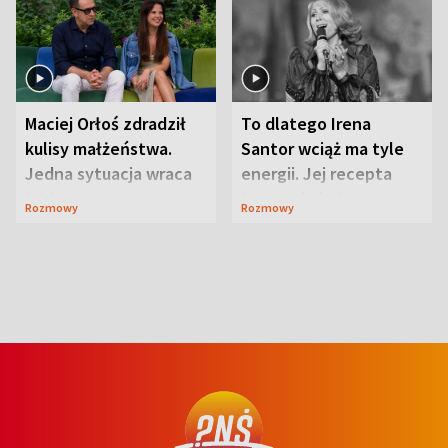
Maciej Orłoś zdradził
To dlatego Irena
kulisy małżeństwa.
Santor wciąż ma tyle
Jedna sytuacja wraca
energii. Jej recepta
jak bumerang
jest zaskakująco
Rozmowy
Rozmowy
prosta