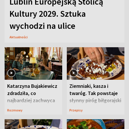
Lublin Europejską Stolicą
Kultury 2029. Sztuka
wychodzi na ulice
Aktualności
Katarzyna Bujakiewicz
Ziemniaki, kasza i
zdradziła, co
twaróg. Tak powstaje
najbardziej zachwyca
słynny piróg biłgorajski
ją w Lublinie
Rozmowy
Przepisy