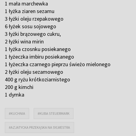
1 mała marchewka
1 łyżka ziaren sezamu
3 łyżki oleju rzepakowego
6 łyżek sosu sojowego
3 łyżki brązowego cukru,
2 łyżki wina mirin
1 łyżka czosnku posiekanego
1 łyżeczka imbiru posiekanego
1 łyżeczka czarnego pieprzu świeżo mielonego
2 łyżki oleju sezamowego
400 g ryżu krótkoziarnistego
200 g kimchi
1 dymka
#KUCHNIA
#KUBA STEUERMARK
#AZJATYCKA PRZEKĄSKA NA SYLWESTRA