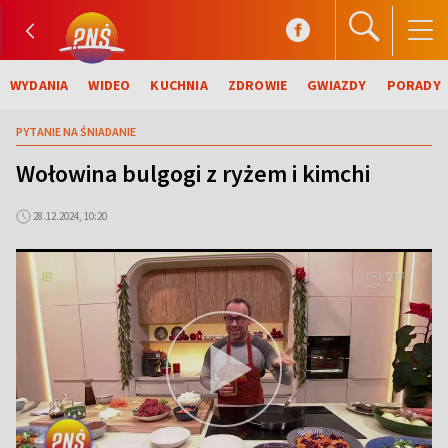
WYDANIA
WIDEO
KUCHNIA
ZDROWIE
GWIAZDY
PORADY
PYTANIE NA ŚNIADANIE
Wołowina bulgogi z ryżem i kimchi
28.12.2024, 10:20