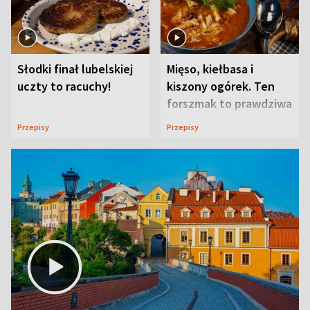
Słodki finał lubelskiej
Mięso, kiełbasa i
uczty to racuchy!
kiszony ogórek. Ten
forszmak to prawdziwa
uczta
Przepisy
Przepisy