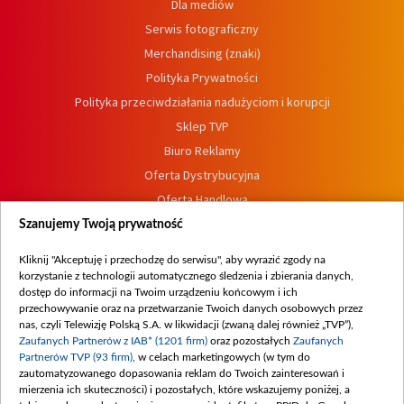
Dla mediów
Serwis fotograficzny
Merchandising (znaki)
Polityka Prywatności
Polityka przeciwdziałania nadużyciom i korupcji
Sklep TVP
Biuro Reklamy
Oferta Dystrybucyjna
Oferta Handlowa
Dostępność
Szanujemy Twoją prywatność
Moje zgody
Kliknij "Akceptuję i przechodzę do serwisu", aby wyrazić zgody na
Procedura zgłoszeń wewnętrznych
korzystanie z technologii automatycznego śledzenia i zbierania danych,
dostęp do informacji na Twoim urządzeniu końcowym i ich
przechowywanie oraz na przetwarzanie Twoich danych osobowych przez
nas, czyli Telewizję Polską S.A. w likwidacji (zwaną dalej również „TVP”),
Zaufanych Partnerów z IAB* (1201 firm)
oraz pozostałych
Zaufanych
Partnerów TVP (93 firm)
, w celach marketingowych (w tym do
zautomatyzowanego dopasowania reklam do Twoich zainteresowań i
mierzenia ich skuteczności) i pozostałych, które wskazujemy poniżej, a