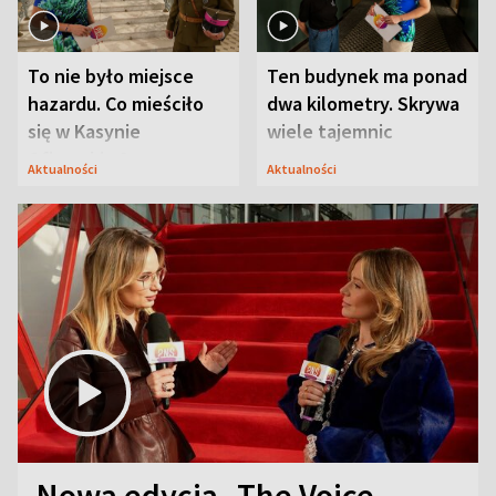
To nie było miejsce
Ten budynek ma ponad
hazardu. Co mieściło
dwa kilometry. Skrywa
się w Kasynie
wiele tajemnic
Oficerskim?
Aktualności
Aktualności
Nowa edycja „The Voice