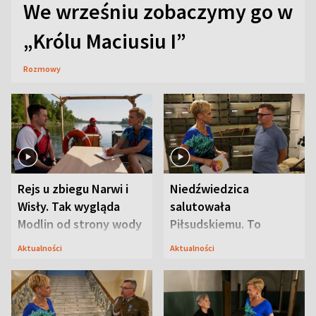
We wrześniu zobaczymy go w
„Królu Maciusiu I”
Rozmowy
Rejs u zbiegu Narwi i
Niedźwiedzica
Wisły. Tak wygląda
salutowała
Modlin od strony wody
Piłsudskiemu. To
niejedyna tajemnica
Aktualności
Aktualności
Modlina