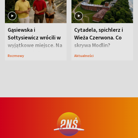
Gąsiewska i
Cytadela, spichlerz i
Sołtysiewicz wrócili w
Wieża Czerwona. Co
wyjątkowe miejsce. Na
skrywa Modlin?
szlaku czekał
Rozmowy
Aktualności
niedźwiedź