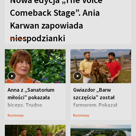
Comeback Stage”. Ania
Karwan zapowiada
niespodzianki
Rozmowy
Anna z „Sanatorium
Gwiazdor „Barw
miłości” pokazała
szczęścia” został
biceps. Trudno
farmerem. Pokazał
uwierzyć, co przeszła
swoje niezwykłe
Rozmowy
Rozmowy
wcześniej
ranczo