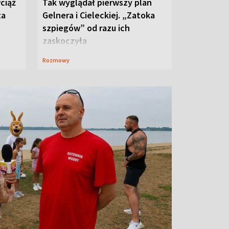
ciąż
Tak wyglądał pierwszy plan
ta
Gelnera i Cieleckiej. „Zatoka
szpiegów” od razu ich
zaskoczyła
Rozmowy