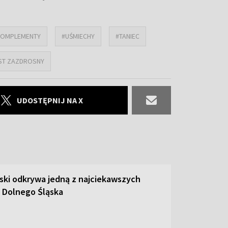
KOMPLEMENTY
#UŚMIECHY
#TANIEC
ST ZAZDROSNY
UDOSTĘPNIJ NA X
ski odkrywa jedną z najciekawszych
 Dolnego Śląska