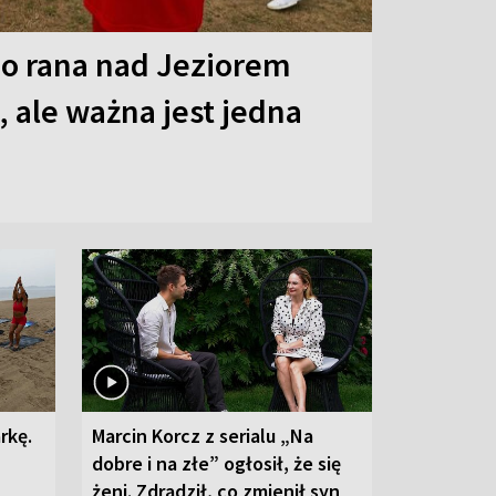
o rana nad Jeziorem
 ale ważna jest jedna
rkę.
Marcin Korcz z serialu „Na
dobre i na złe” ogłosił, że się
żeni. Zdradził, co zmienił syn