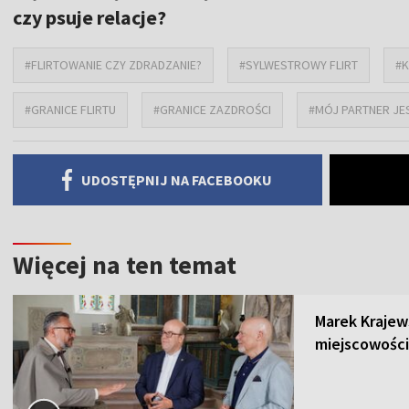
czy psuje relacje?
#FLIRTOWANIE CZY ZDRADZANIE?
#SYLWESTROWY FLIRT
#
#GRANICE FLIRTU
#GRANICE ZAZDROŚCI
#MÓJ PARTNER JE
UDOSTĘPNIJ NA FACEBOOKU
Więcej na ten temat
Marek Krajew
miejscowości