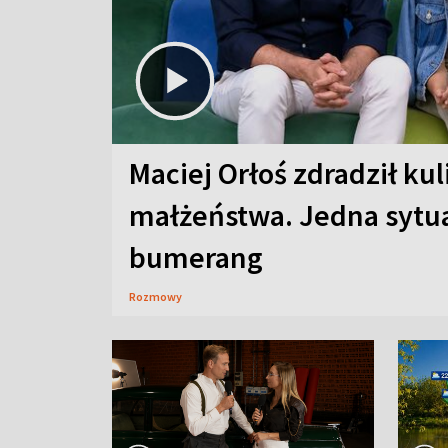
Maciej Orłoś zdradził kul
małżeństwa. Jedna sytua
bumerang
Rozmowy