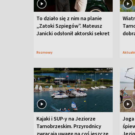
To działo się z nim na planie
Wiat
„Zatoki Szpiegów”. Mateusz
Tarno
Janicki odsłonił aktorski sekret
dobr
Rozmowy
Aktual
Kajaki i SUP-y na Jeziorze
Joga 
Tarnobrzeskim. Przyrodnicy
śpiew
zwracają uwagę na coś jeszcze
Jezi