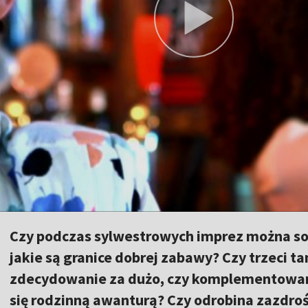
Czy podczas sylwestrowych imprez można sob
jakie są granice dobrej zabawy? Czy trzeci t
zdecydowanie za dużo, czy komplementowan
się rodzinną awanturą? Czy odrobina zazdroś