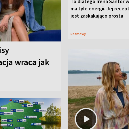
To dlatego Irena Santor w
ma tyle energii. Jej recep
jest zaskakująco prosta
Rozmowy
isy
cja wraca jak