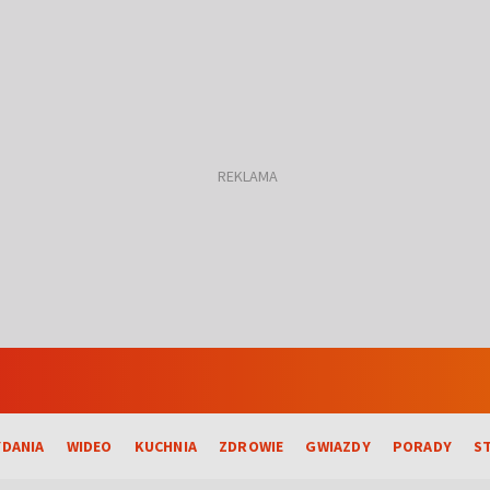
DANIA
WIDEO
KUCHNIA
ZDROWIE
GWIAZDY
PORADY
S