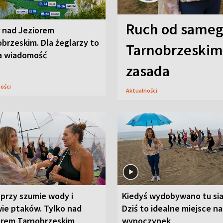
Ruch od sameg
r nad Jeziorem
brzeskim. Dla żeglarzy to
Tarnobrzeskim,
a wiadomość
zasada
ności
Aktualności
przy szumie wody i
Kiedyś wydobywano tu sia
ie ptaków. Tylko nad
Dziś to idealne miejsce na
orem Tarnobrzeskim
wypoczynek