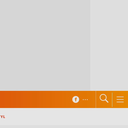
...
TYL