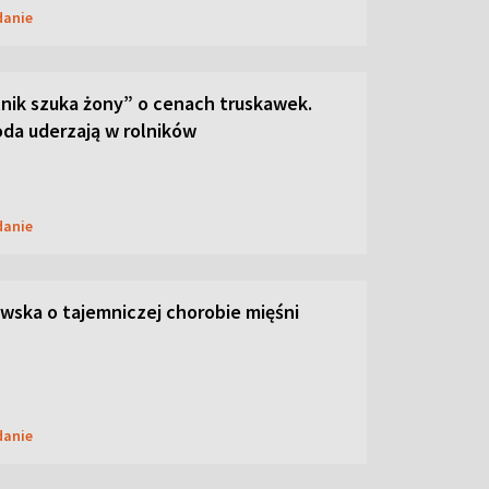
danie
lnik szuka żony” o cenach truskawek.
oda uderzają w rolników
danie
ska o tajemniczej chorobie mięśni
danie