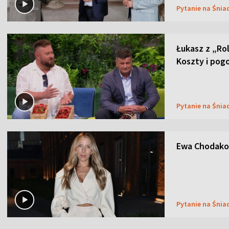
Pytanie na Śnia
Łukasz z „Ro
Koszty i pog
Pytanie na Śnia
Ewa Chodakow
Pytanie na Śnia