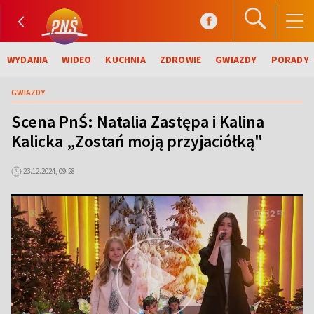
WYDANIA
WIDEO
KUCHNIA
ZDROWIE
GWIAZDY
PORADY
GWIAZDY
Scena PnŚ: Natalia Zastępa i Kalina
Kalicka „Zostań moją przyjaciółką"
23.12.2024, 09:28