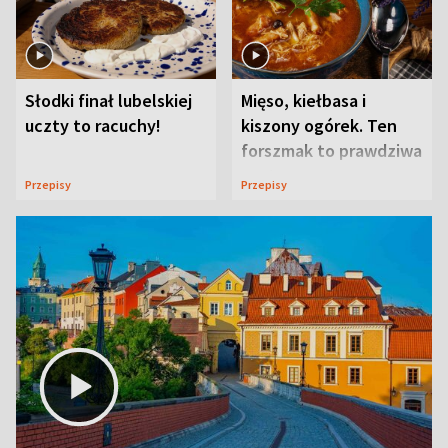
Słodki finał lubelskiej
Mięso, kiełbasa i
uczty to racuchy!
kiszony ogórek. Ten
forszmak to prawdziwa
uczta
Przepisy
Przepisy