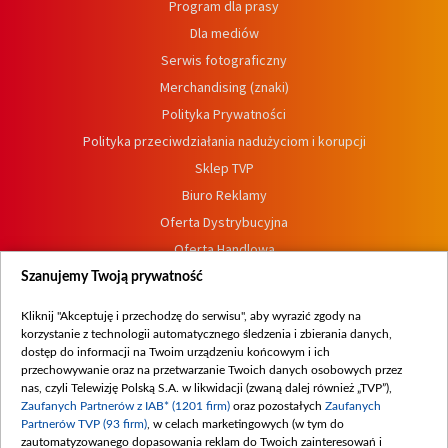
Program dla prasy
Dla mediów
Serwis fotograficzny
Merchandising (znaki)
Polityka Prywatności
Polityka przeciwdziałania nadużyciom i korupcji
Sklep TVP
Biuro Reklamy
Oferta Dystrybucyjna
Oferta Handlowa
Dostępność
Szanujemy Twoją prywatność
Moje zgody
Kliknij "Akceptuję i przechodzę do serwisu", aby wyrazić zgody na
Procedura zgłoszeń wewnętrznych
korzystanie z technologii automatycznego śledzenia i zbierania danych,
dostęp do informacji na Twoim urządzeniu końcowym i ich
przechowywanie oraz na przetwarzanie Twoich danych osobowych przez
nas, czyli Telewizję Polską S.A. w likwidacji (zwaną dalej również „TVP”),
Zaufanych Partnerów z IAB* (1201 firm)
oraz pozostałych
Zaufanych
Partnerów TVP (93 firm)
, w celach marketingowych (w tym do
zautomatyzowanego dopasowania reklam do Twoich zainteresowań i