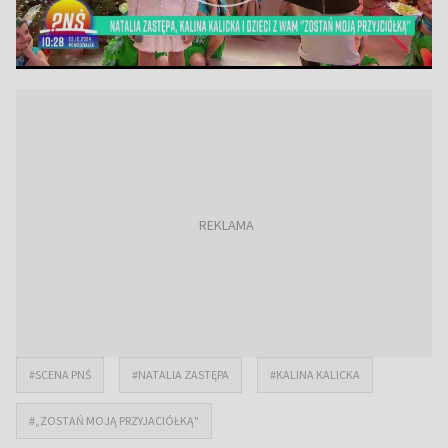
#SCENA PNŚ
#NATALIA ZASTĘPA
#KALINA KALICKA
#„ZOSTAŃ MOJĄ PRZYJACIÓŁKĄ"