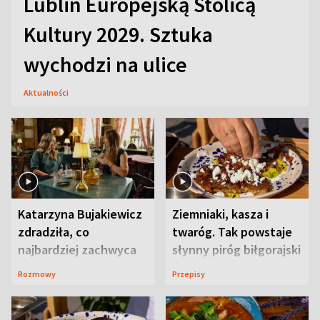
Lublin Europejską Stolicą
Kultury 2029. Sztuka
wychodzi na ulice
Aktualności
Katarzyna Bujakiewicz
Ziemniaki, kasza i
zdradziła, co
twaróg. Tak powstaje
najbardziej zachwyca
słynny piróg biłgorajski
ją w Lublinie
Rozmowy
Przepisy