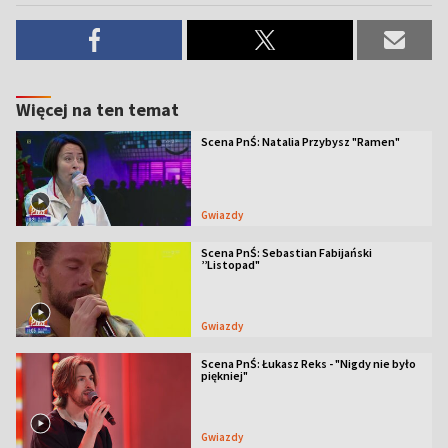
Więcej na ten temat
Scena PnŚ: Natalia Przybysz "Ramen"
Gwiazdy
Scena PnŚ: Sebastian Fabijański
’’Listopad"
Gwiazdy
Scena PnŚ: Łukasz Reks - "Nigdy nie było
piękniej"
Gwiazdy