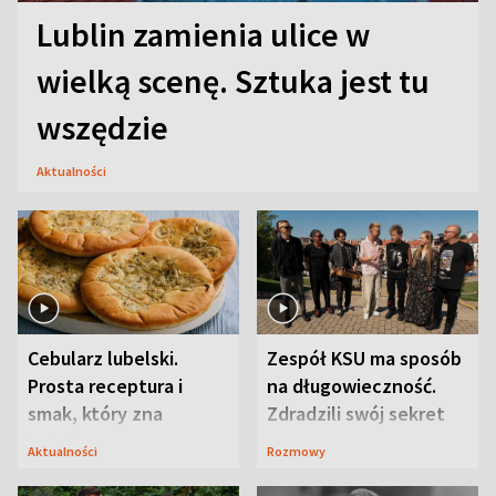
Lublin zamienia ulice w
wielką scenę. Sztuka jest tu
wszędzie
Aktualności
Cebularz lubelski.
Zespół KSU ma sposób
Prosta receptura i
na długowieczność.
smak, który zna
Zdradzili swój sekret
Lubelszczyzna
Aktualności
Rozmowy