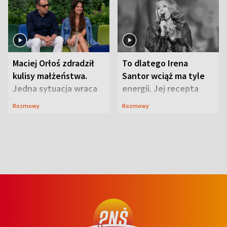
Maciej Orłoś zdradził
To dlatego Irena
kulisy małżeństwa.
Santor wciąż ma tyle
Jedna sytuacja wraca
energii. Jej recepta
jak bumerang
jest zaskakująco
Rozmowy
Rozmowy
prosta