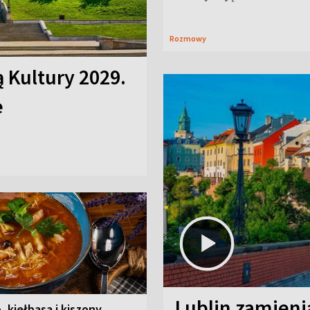
Rozmowy
ą Kultury 2029.
e
Lublin zamienia
, kiełbasa i kiszony