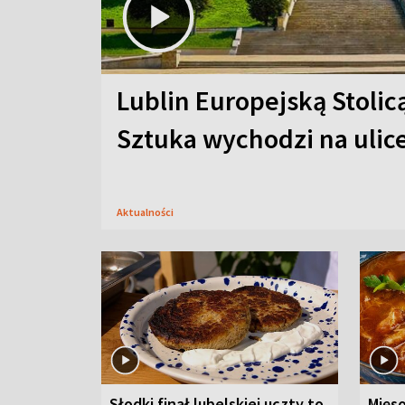
Lublin Europejską Stolic
Sztuka wychodzi na ulic
Aktualności
Słodki finał lubelskiej uczty to
Mięso