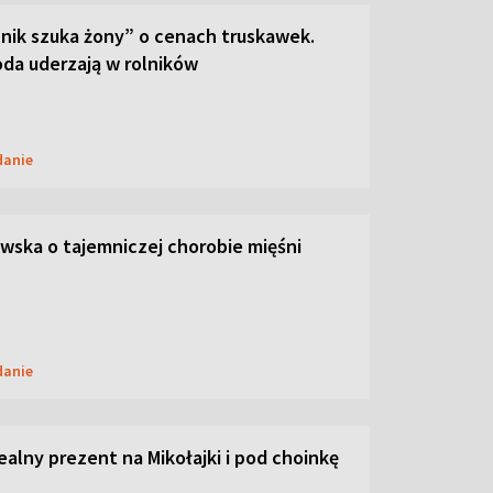
lnik szuka żony” o cenach truskawek.
oda uderzają w rolników
danie
ska o tajemniczej chorobie mięśni
danie
dealny prezent na Mikołajki i pod choinkę