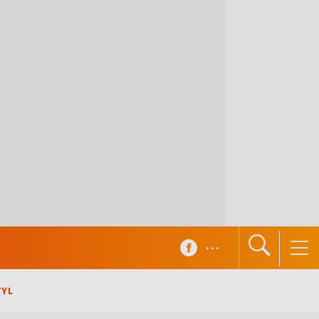
...
TYL