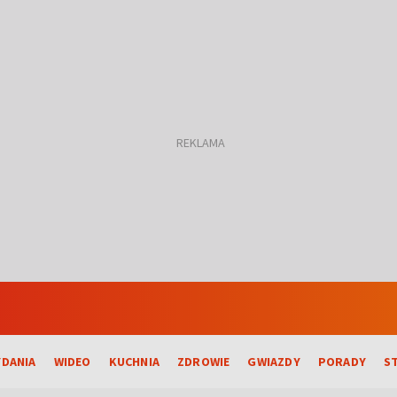
DANIA
WIDEO
KUCHNIA
ZDROWIE
GWIAZDY
PORADY
S