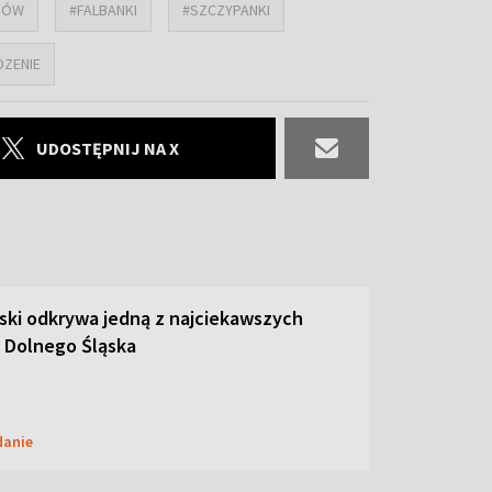
GÓW
#FALBANKI
#SZCZYPANKI
DZENIE
UDOSTĘPNIJ NA X
ski odkrywa jedną z najciekawszych
 Dolnego Śląska
danie