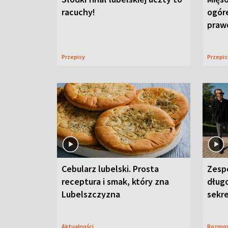
racuchy!
ogór
praw
Przepisy
Przepi
Cebularz lubelski. Prosta
Zesp
receptura i smak, który zna
długo
Lubelszczyzna
sekr
Aktualności
Rozmo