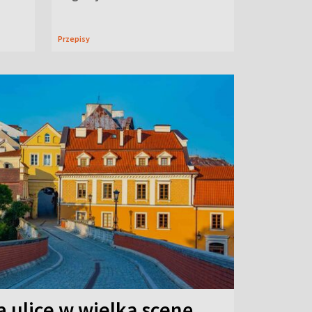
Przepisy
 ulice w wielką scenę.