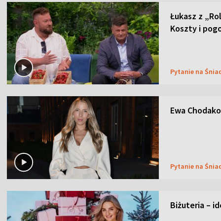
Łukasz z „Ro
Koszty i pog
Pytanie na Śnia
Ewa Chodakow
Pytanie na Śnia
Biżuteria – i