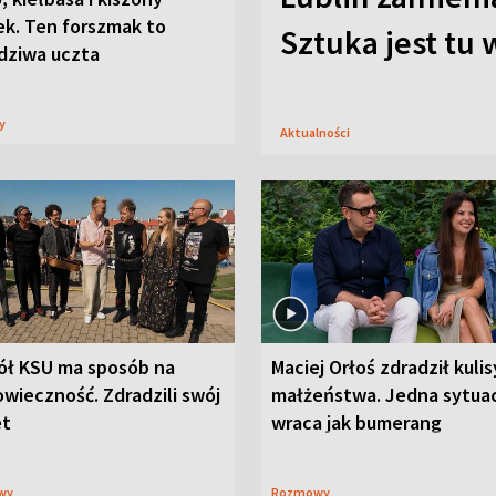
ek. Ten forszmak to
Sztuka jest tu
dziwa uczta
sy
Aktualności
ół KSU ma sposób na
Maciej Orłoś zdradził kulis
wieczność. Zdradzili swój
małżeństwa. Jedna sytua
et
wraca jak bumerang
wy
Rozmowy