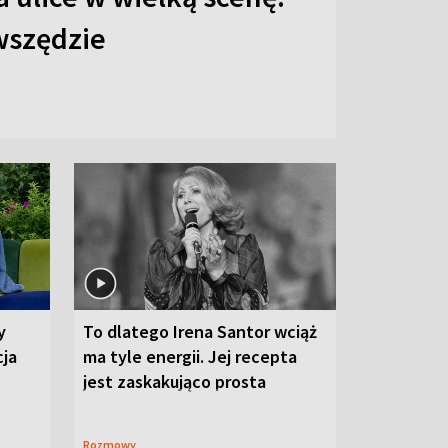
 wszędzie
y
To dlatego Irena Santor wciąż
cja
ma tyle energii. Jej recepta
jest zaskakująco prosta
Rozmowy