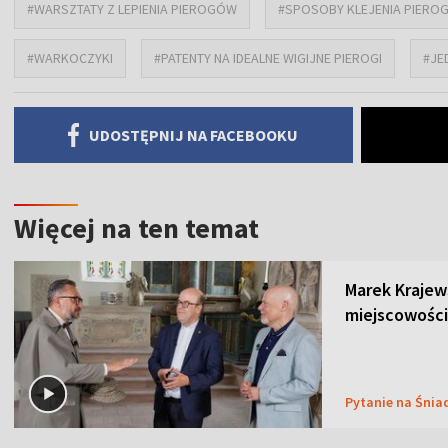
#WARSZTATY Z LEPIENIA PIEROGÓW
#SPOSOBY KLEJENIA PIERO
#WARKOCZYKI
#PATENTY NA IDEALNE WIGIJNE PIEROGI
#JE
UDOSTĘPNIJ NA FACEBOOKU
Więcej na ten temat
Marek Krajew
miejscowości
Pytanie na Śnia