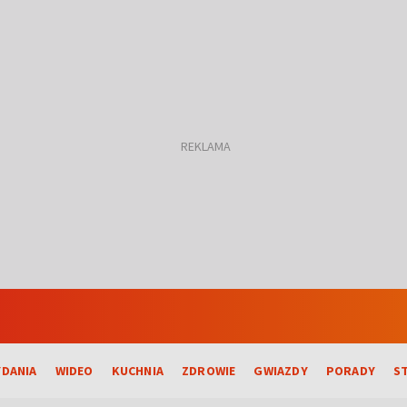
DANIA
WIDEO
KUCHNIA
ZDROWIE
GWIAZDY
PORADY
S