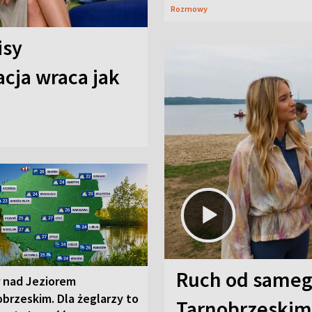
Rozmowy
isy
cja wraca jak
Ruch od sameg
r nad Jeziorem
brzeskim. Dla żeglarzy to
Tarnobrzeskim,