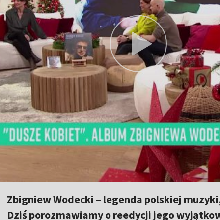
Zbigniew Wodecki – legenda polskiej muzyki, 
Dziś porozmawiamy o reedycji jego wyjątko