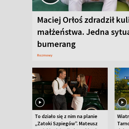
Maciej Orłoś zdradził kul
małżeństwa. Jedna sytua
bumerang
Rozmowy
To działo się z nim na planie
Wiat
„Zatoki Szpiegów”. Mateusz
Tarno