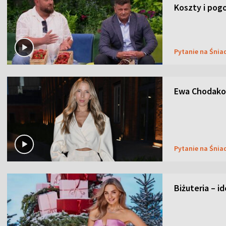
Koszty i pog
Pytanie na Śnia
Ewa Chodakow
Pytanie na Śnia
Biżuteria – i