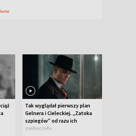
danie
ciąż
Tak wyglądał pierwszy plan
ta
Gelnera i Cieleckiej. „Zatoka
szpiegów” od razu ich
zaskoczyła