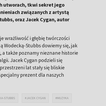
h utworach, tkwi sekret jego
nieniach związanych z artystą
ubbs, oraz Jacek Cygan, autor
e wrażliwość i głębię twórczości
ą Wodecką-Stubbs dowiemy się, jak
y, a także poznamy nieznane historie
algii. Jacek Cygan podzieli się
zestrzeni lat stały się bliskie
pecjalny prezent dla naszych
KA-STUBBS
#JACEK CYGAN
#MUZYKA