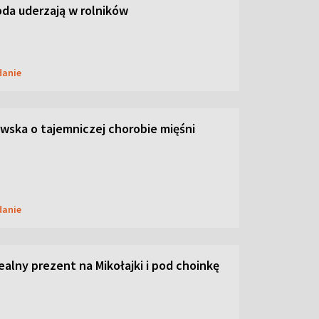
oda uderzają w rolników
danie
ska o tajemniczej chorobie mięśni
danie
dealny prezent na Mikołajki i pod choinkę