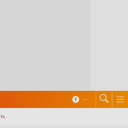
...
TYL