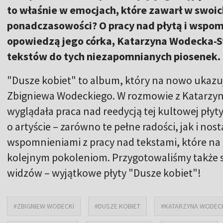
to właśnie w emocjach, które zawarł w swoic
ponadczasowości? O pracy nad płytą i wspom
opowiedzą jego córka, Katarzyna Wodecka-St
tekstów do tych niezapomnianych piosenek.
"Dusze kobiet" to album, który na nowo ukazuj
Zbigniewa Wodeckiego. W rozmowie z Katarzyn
wyglądała praca nad reedycją tej kultowej płyt
o artyście – zarówno te pełne radości, jak i nost
wspomnieniami z pracy nad tekstami, które na pr
kolejnym pokoleniom. Przygotowaliśmy także s
widzów – wyjątkowe płyty "Dusze kobiet"!
#ZBIGNIEW WODECKI
#DUSZE KOBIET
#KATARZYNA WODEC