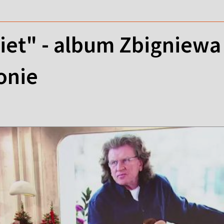
iet" - album Zbigniew
onie