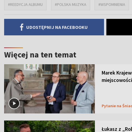
#REEDYCJA ALBUMU
#POLSKA MUZYKA
#WSPOMNIENIA
UDOSTĘPNIJ NA FACEBOOKU
Więcej na ten temat
Marek Krajew
miejscowości
Pytanie na Śnia
Łukasz z „Ro