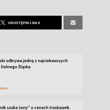
UDOSTĘPNIJ NA X
ski odkrywa jedną z najciekawszych
 Dolnego Śląska
danie
lnik szuka żony” o cenach truskawek.