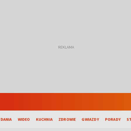
DANIA
WIDEO
KUCHNIA
ZDROWIE
GWIAZDY
PORADY
S