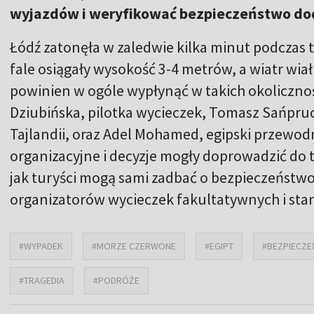
wyjazdów i weryfikować bezpieczeństwo dod
Łódź zatonęła w zaledwie kilka minut podcza
fale osiągały wysokość 3-4 metrów, a wiatr wia
powinien w ogóle wypłynąć w takich okoliczno
Dziubińska, pilotka wycieczek, Tomasz Sańpru
Tajlandii, oraz Adel Mohamed, egipski przewodn
organizacyjne i decyzje mogły doprowadzić do 
jak turyści mogą sami zadbać o bezpieczeństwo,
organizatorów wycieczek fakultatywnych i stan
#WYPADEK
#MORZE CZERWONE
#EGIPT
#BEZPIECZ
#TRAGEDIA
#PODRÓŻE