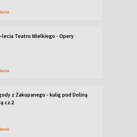
danie
-lecia Teatru Wielkiego - Opery
danie
ody z Zakopanego - kulig pod Doliną
ą cz.2
danie