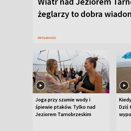
Wiatr nad Jeziorem Tarn
żeglarzy to dobra wiad
Aktualności
Joga przy szumie wody i
Kied
śpiewie ptaków. Tylko nad
Dziś 
Jeziorem Tarnobrzeskim
wypo