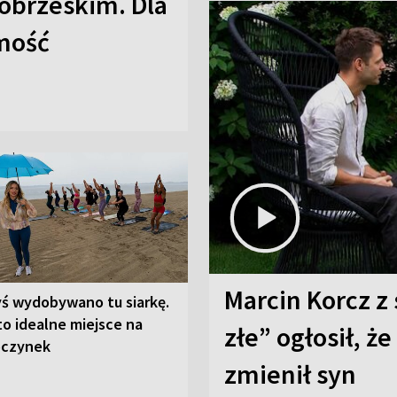
obrzeskim. Dla
omość
Marcin Korcz z 
yś wydobywano tu siarkę.
to idealne miejsce na
złe” ogłosił, że
czynek
zmienił syn