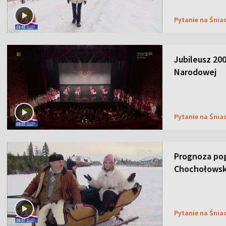
Pytanie na Śnia
Jubileusz 200
Narodowej
Pytanie na Śnia
Prognoza pog
Chochołowsk
Pytanie na Śnia