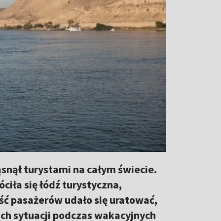
snął turystami na całym świecie.
iła się łódź turystyczna,
ć pasażerów udało się uratować,
kich sytuacji podczas wakacyjnych