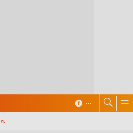
...
TYL