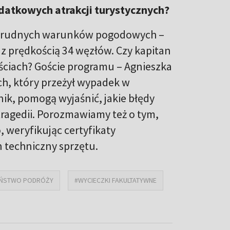
atkowych atrakcji turystycznych?
s trudnych warunków pogodowych –
ł z prędkością 34 węzłów. Czy kapitan
ściach? Goście programu – Agnieszka
ch, który przeżył wypadek w
ik, pomogą wyjaśnić, jakie błędy
tragedii. Porozmawiamy też o tym,
 weryfikując certyfikaty
 techniczny sprzętu.
EŃSTWO PODRÓŻY
#WYCIECZKI FAKULTATYWNE