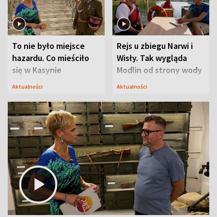
To nie było miejsce
Rejs u zbiegu Narwi i
hazardu. Co mieściło
Wisły. Tak wygląda
się w Kasynie
Modlin od strony wody
Oficerskim?
Aktualności
Aktualności