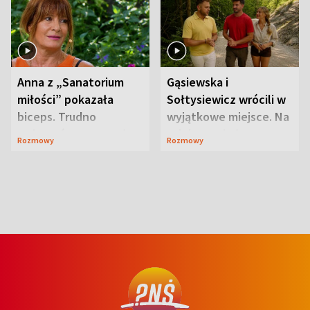
Anna z „Sanatorium
Gąsiewska i
miłości” pokazała
Sołtysiewicz wrócili w
biceps. Trudno
wyjątkowe miejsce. Na
uwierzyć, co przeszła
szlaku czekał
Rozmowy
Rozmowy
wcześniej
niedźwiedź