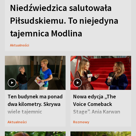
Niedźwiedzica salutowała
Piłsudskiemu. To niejedyna
tajemnica Modlina
Aktualności
Ten budynek ma ponad
Nowa edycja „The
dwa kilometry. Skrywa
Voice Comeback
wiele tajemnic
Stage”. Ania Karwan
zapowiada
Aktualności
Rozmowy
niespodzianki