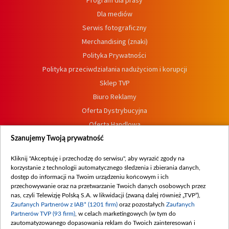
Program dla prasy
Dla mediów
Serwis fotograficzny
Merchandising (znaki)
Polityka Prywatności
Polityka przeciwdziałania nadużyciom i korupcji
Sklep TVP
Biuro Reklamy
Oferta Dystrybucyjna
Oferta Handlowa
Dostępność
Szanujemy Twoją prywatność
Moje zgody
Kliknij "Akceptuję i przechodzę do serwisu", aby wyrazić zgody na
Procedura zgłoszeń wewnętrznych
korzystanie z technologii automatycznego śledzenia i zbierania danych,
dostęp do informacji na Twoim urządzeniu końcowym i ich
przechowywanie oraz na przetwarzanie Twoich danych osobowych przez
nas, czyli Telewizję Polską S.A. w likwidacji (zwaną dalej również „TVP”),
Zaufanych Partnerów z IAB* (1201 firm)
oraz pozostałych
Zaufanych
Partnerów TVP (93 firm)
, w celach marketingowych (w tym do
zautomatyzowanego dopasowania reklam do Twoich zainteresowań i