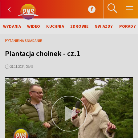
WYDANIA
WIDEO
KUCHNIA
ZDROWIE
GWIAZDY
PORADY
PYTANIE NA ŚNIADANIE
Plantacja choinek - cz.1
27.11.2024, 08:48