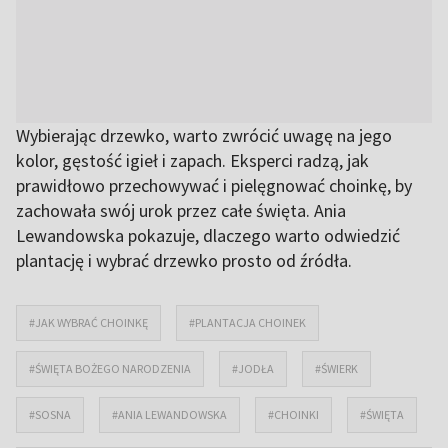
Wybierając drzewko, warto zwrócić uwagę na jego
kolor, gęstość igieł i zapach. Eksperci radzą, jak
prawidłowo przechowywać i pielęgnować choinkę, by
zachowała swój urok przez całe święta. Ania
Lewandowska pokazuje, dlaczego warto odwiedzić
plantację i wybrać drzewko prosto od źródła.
#JAK WYBRAĆ CHOINKĘ
#PLANTACJA CHOINEK
#ŚWIĘTA BOŻEGO NARODZENIA
#JODŁA
#ŚWIERK
#SOSNA
#ANIA LEWANDOWSKA
#CHOINKI
#ŚWIĘTA