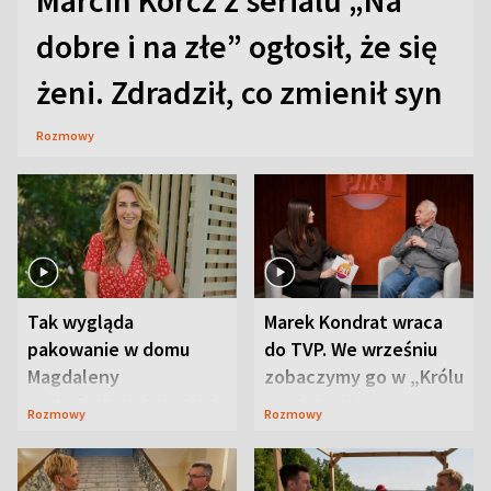
Marcin Korcz z serialu „Na
dobre i na złe” ogłosił, że się
żeni. Zdradził, co zmienił syn
Rozmowy
Tak wygląda
Marek Kondrat wraca
pakowanie w domu
do TVP. We wrześniu
Magdaleny
zobaczymy go w „Królu
Waligórskiej-Lisieckiej.
Maciusiu I”
Rozmowy
Rozmowy
Mąż nie odpuszcza