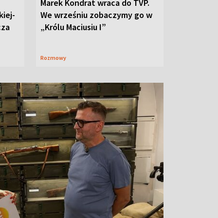
Marek Kondrat wraca do TVP.
iej-
We wrześniu zobaczymy go w
cza
„Królu Maciusiu I”
Rozmowy