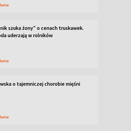
danie
lnik szuka żony” o cenach truskawek.
oda uderzają w rolników
danie
ska o tajemniczej chorobie mięśni
danie