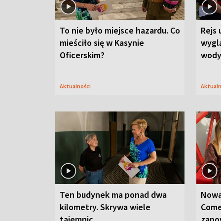
To nie było miejsce hazardu. Co
Rejs 
mieściło się w Kasynie
wygl
Oficerskim?
wod
Aktualności
Aktual
Ten budynek ma ponad dwa
Nowa
kilometry. Skrywa wiele
Come
tajemnic
zapo