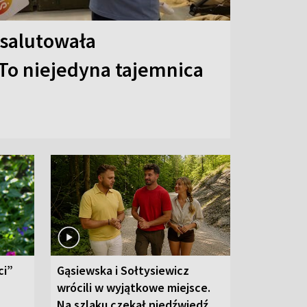
 salutowała
To niejedyna tajemnica
ci”
Gąsiewska i Sołtysiewicz
wrócili w wyjątkowe miejsce.
Na szlaku czekał niedźwiedź