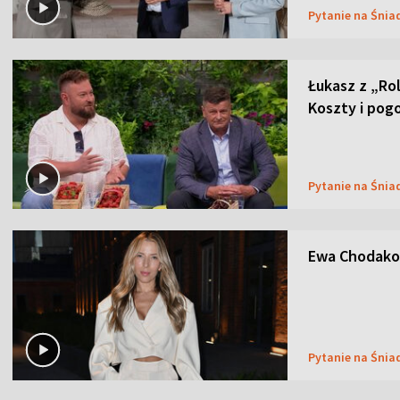
Pytanie na Śnia
Łukasz z „Ro
Koszty i pog
Pytanie na Śnia
Ewa Chodakow
Pytanie na Śnia