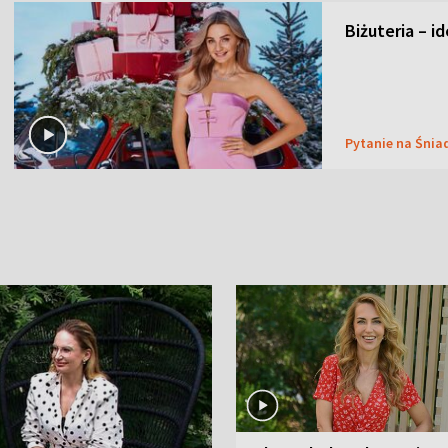
Biżuteria – i
Pytanie na Śnia