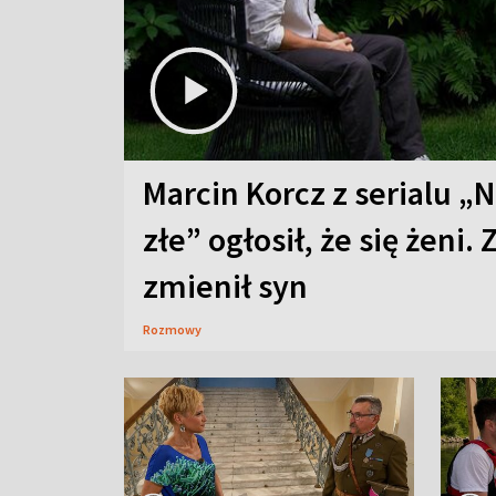
Marcin Korcz z serialu „N
złe” ogłosił, że się żeni. 
zmienił syn
Rozmowy