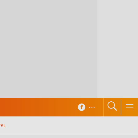
...
TYL