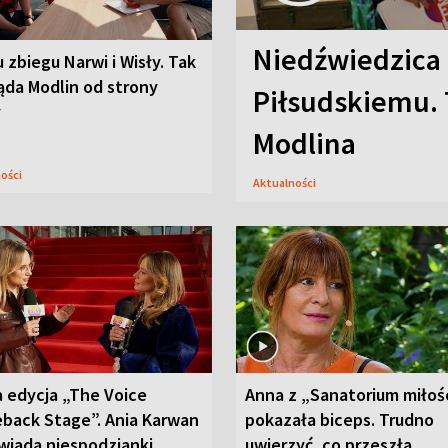
Niedźwiedzica
u zbiegu Narwi i Wisły. Tak
ąda Modlin od strony
Piłsudskiemu. 
y
Modlina
ności
Aktualności
 edycja „The Voice
Anna z „Sanatorium miłoś
back Stage”. Ania Karwan
pokazała biceps. Trudno
wiada niespodzianki
uwierzyć, co przeszła