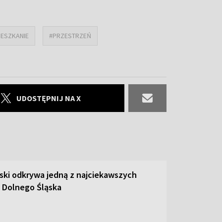
IESZKANIE
#PRZESTRZEŃ
UDOSTĘPNIJ NA X
ski odkrywa jedną z najciekawszych
 Dolnego Śląska