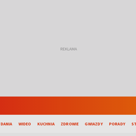
DANIA
WIDEO
KUCHNIA
ZDROWIE
GWIAZDY
PORADY
S