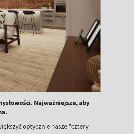
słowości. Najważniejsze, aby
na.
większyć optycznie nasze "cztery