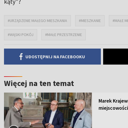
kąty"?
#URZĄDZENIE MAŁEGO MIESZKANIA
#MIESZKANIE
#MAŁE M
#WĄSKI POKÓJ
#MAŁE PRZESTRZENIE
UDOSTĘPNIJ NA FACEBOOKU
Więcej na ten temat
Marek Krajew
miejscowości