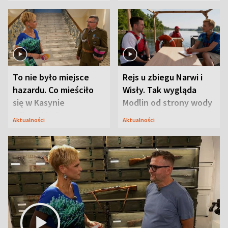
Mąż nie odpuszcza
To nie było miejsce
Rejs u zbiegu Narwi i
hazardu. Co mieściło
Wisły. Tak wygląda
się w Kasynie
Modlin od strony wody
Oficerskim?
Aktualności
Aktualności