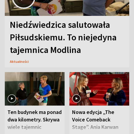
Niedźwiedzica salutowała
Piłsudskiemu. To niejedyna
tajemnica Modlina
Aktualności
Ten budynek ma ponad
Nowa edycja „The
dwa kilometry. Skrywa
Voice Comeback
wiele tajemnic
Stage”. Ania Karwan