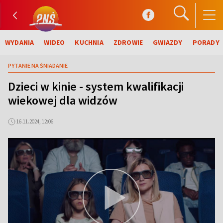
WYDANIA
WIDEO
KUCHNIA
ZDROWIE
GWIAZDY
PORADY
PYTANIE NA ŚNIADANIE
Dzieci w kinie - system kwalifikacji
wiekowej dla widzów
16.11.2024, 12:06