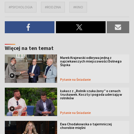
#PSYCHOLOGIA
#RODZINA
#KINO
Więcej na ten temat
Marek Krajewski odkrywa jedną z
najciekawszych miejscowości Dolnego
Śląska
Pytanie na Śniadanie
Łukasz z „Rolnik szuka żony” o cenach
truskawek. Koszty i pogoda uderzają w
rolników
Pytanie na Śniadanie
Ewa Chodakowska o tajemniczej
chorobie mięśni