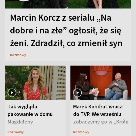
Marcin Korcz z serialu „Na
dobre i na złe” ogłosił, że się
żeni. Zdradził, co zmienił syn
Rozmowy
Tak wygląda
Marek Kondrat wraca
pakowanie w domu
do TVP. We wrześniu
Magdaleny
zobaczymy go w „Królu
Waligórskiej-Lisieckiej.
Maciusiu I”
Rozmowy
Rozmowy