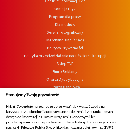
Centrum informacji TVP
Komisja Etyki
Program dla prasy
Dla mediów
Serwis fotograficzny
Merchandising (znaki)
Polityka Prywatności
Polityka przeciwdziałania nadużyciom i korupcji
Sklep TVP
Biuro Reklamy
Oferta Dystrybucyjna
Oferta Handlowa
Dostępność
Szanujemy Twoją prywatność
Moje zgody
Kliknij "Akceptuję i przechodzę do serwisu", aby wyrazić zgody na
Procedura zgłoszeń wewnętrznych
korzystanie z technologii automatycznego śledzenia i zbierania danych,
dostęp do informacji na Twoim urządzeniu końcowym i ich
przechowywanie oraz na przetwarzanie Twoich danych osobowych przez
nas, czyli Telewizję Polską S.A. w likwidacji (zwaną dalej również „TVP”),