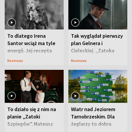
To dlatego Irena
Tak wyglądał pierwszy
Santor wciąż ma tyle
plan Gelnera i
energii. Jej recepta
Cieleckiej. „Zatoka
jest zaskakująco
szpiegów” od razu ich
Rozmowy
Rozmowy
prosta
zaskoczyła
To działo się z nim na
Wiatr nad Jeziorem
planie „Zatoki
Tarnobrzeskim. Dla
Szpiegów”. Mateusz
żeglarzy to dobra
Janicki odsłonił
wiadomość