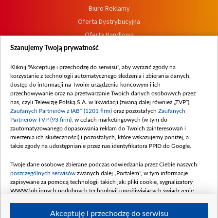
Biuro Reklamy
Oferta Dystrybucyjna
Oferta Handlowa
Dostępność
Szanujemy Twoją prywatność
Moje zgody
Kliknij "Akceptuję i przechodzę do serwisu", aby wyrazić zgody na
Procedura zgłoszeń wewnętrznych
korzystanie z technologii automatycznego śledzenia i zbierania danych,
dostęp do informacji na Twoim urządzeniu końcowym i ich
przechowywanie oraz na przetwarzanie Twoich danych osobowych przez
nas, czyli Telewizję Polską S.A. w likwidacji (zwaną dalej również „TVP”),
Zaufanych Partnerów z IAB* (1201 firm)
oraz pozostałych
Zaufanych
Partnerów TVP (93 firm)
, w celach marketingowych (w tym do
zautomatyzowanego dopasowania reklam do Twoich zainteresowań i
mierzenia ich skuteczności) i pozostałych, które wskazujemy poniżej, a
także zgody na udostępnianie przez nas identyfikatora PPID do Google.
Twoje dane osobowe zbierane podczas odwiedzania przez Ciebie naszych
poszczególnych serwisów
zwanych dalej „Portalem”, w tym informacje
zapisywane za pomocą technologii takich jak: pliki cookie, sygnalizatory
WWW lub innych podobnych technologii umożliwiających świadczenie
dopasowanych i bezpiecznych usług, personalizację treści oraz reklam,
udostępnianie funkcji mediów społecznościowych oraz analizowanie ruchu
Akceptuję i przechodzę do serwisu
w Internecie.