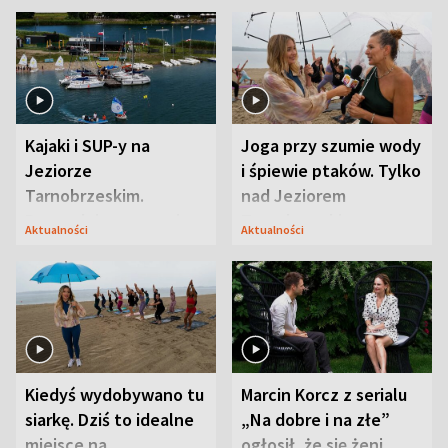
Kajaki i SUP-y na
Joga przy szumie wody
Jeziorze
i śpiewie ptaków. Tylko
Tarnobrzeskim.
nad Jeziorem
Przyrodnicy zwracają
Tarnobrzeskim
Aktualności
Aktualności
uwagę na coś jeszcze
Kiedyś wydobywano tu
Marcin Korcz z serialu
siarkę. Dziś to idealne
„Na dobre i na złe”
miejsce na
ogłosił, że się żeni.