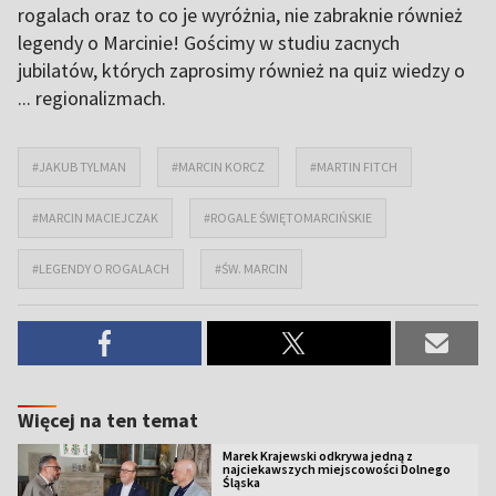
rogalach oraz to co je wyróżnia, nie zabraknie również
legendy o Marcinie! Gościmy w studiu zacnych
jubilatów, których zaprosimy również na quiz wiedzy o
... regionalizmach.
#JAKUB TYLMAN
#MARCIN KORCZ
#MARTIN FITCH
#MARCIN MACIEJCZAK
#ROGALE ŚWIĘTOMARCIŃSKIE
#LEGENDY O ROGALACH
#ŚW. MARCIN
Więcej na ten temat
Marek Krajewski odkrywa jedną z
najciekawszych miejscowości Dolnego
Śląska