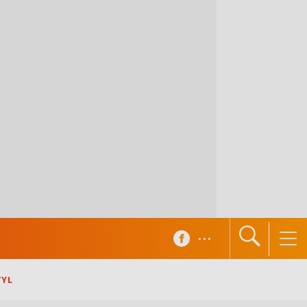
...
TYL