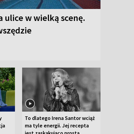
 ulice w wielką scenę.
 wszędzie
y
To dlatego Irena Santor wciąż
cja
ma tyle energii. Jej recepta
jest zaskakująco prosta