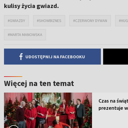
kulisy życia gwiazd.
#GWIAZDY
#SHOWBIZNES
#CZERWONY DYWAN
#HUG
#MARTA MANOWSKA
UDOSTĘPNIJ NA FACEBOOKU
Więcej na ten temat
Czas na świą
prezentuje w