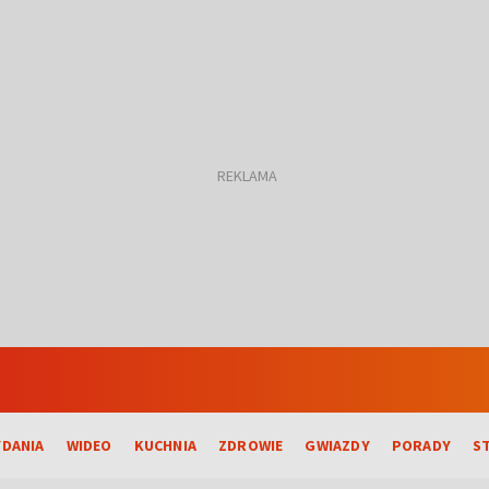
DANIA
WIDEO
KUCHNIA
ZDROWIE
GWIAZDY
PORADY
S