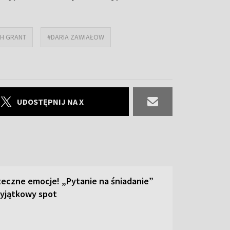
H GRANT
#DARIA ZAWIAŁOW
UDOSTĘPNIJ NA X
teczne emocje! „Pytanie na śniadanie”
yjątkowy spot