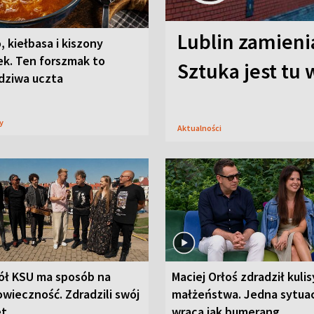
Lublin zamienia
, kiełbasa i kiszony
ek. Ten forszmak to
Sztuka jest tu
dziwa uczta
sy
Aktualności
ół KSU ma sposób na
Maciej Orłoś zdradził kulis
wieczność. Zdradzili swój
małżeństwa. Jedna sytua
et
wraca jak bumerang