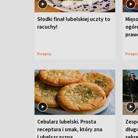
Słodki finał lubelskiej uczty to
Mięso
racuchy!
ogór
praw
Przepisy
Przepi
Cebularz lubelski. Prosta
Zesp
receptura i smak, który zna
długo
Lubelszczyzna
sekr