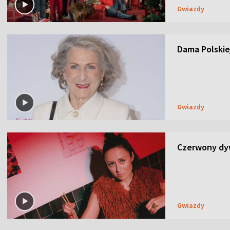
Gwiazdy
Dama Polskiej
Gwiazdy
Czerwony dyw
Gwiazdy