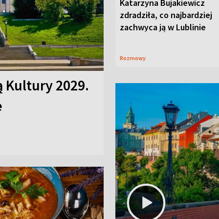
Katarzyna Bujakiewicz
zdradziła, co najbardziej
zachwyca ją w Lublinie
Rozmowy
ą Kultury 2029.
e