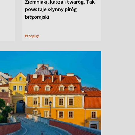
Ziemniaki, kasza i twaróg. Tak
powstaje słynny piróg
biłgorajski
Przepisy