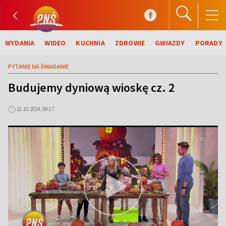
WYDANIA
WIDEO
KUCHNIA
ZDROWIE
GWIAZDY
PORADY
PYTANIE NA ŚNIADANIE
Budujemy dyniową wioskę cz. 2
21.10.2024, 09:17