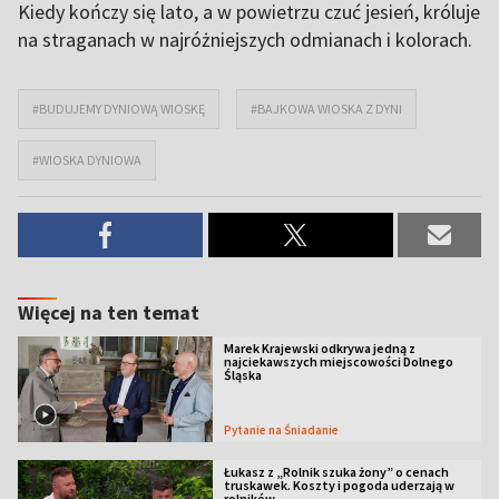
Kiedy kończy się lato, a w powietrzu czuć jesień, króluje
na straganach w najróżniejszych odmianach i kolorach.
#BUDUJEMY DYNIOWĄ WIOSKĘ
#BAJKOWA WIOSKA Z DYNI
#WIOSKA DYNIOWA
Więcej na ten temat
Marek Krajewski odkrywa jedną z
najciekawszych miejscowości Dolnego
Śląska
Pytanie na Śniadanie
Łukasz z „Rolnik szuka żony” o cenach
truskawek. Koszty i pogoda uderzają w
rolników