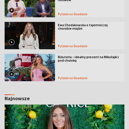
Pytanie na Śniadanie
Ewa Chodakowska o tajemniczej
chorobie mięśni
Pytanie na Śniadanie
Biżuteria – idealny prezent na Mikołajki i
pod choinkę
Pytanie na Śniadanie
Najnowsze