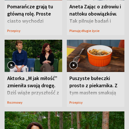
Pomarańcze grają tu
Aneta Zając o zdrowiu i
główną rolę. Proste
natłoku obowiązków.
ciasto wychodzi
Tak pilnuje badań i
wyjątkowo wilgotne
wizyt
Przepisy
Planuję długie życie
Aktorka „M jak miłość”
Puszyste bułeczki
zmieniła swoją drogę.
prosto z piekarnika. Z
Dziś wiąże przyszłość z
tym masłem smakują
neurobiologią
jeszcze lepiej
Rozmowy
Przepisy