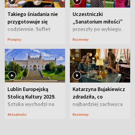
Takiego śniadania nie
Uczestniczki
przygotowuje się
„Sanatorium miłości”
codziennie. Suflet
przeszły po wybiegu.
serowy zachwyca
Te stylizacje
Przepisy
Rozmowy
smakiem
przyciągały wzrok
Lublin Europejską
Katarzyna Bujakiewicz
Stolicą Kultury 2029.
zdradziła, co
Sztuka wychodzi na
najbardziej zachwyca
ulice
ją w Lublinie
Aktualności
Rozmowy