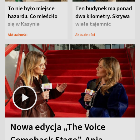
To nie było miejsce
Ten budynek ma ponad
hazardu. Co mieściło
dwa kilometry. Skrywa
się w Kasynie
wiele tajemnic
Oficerskim?
Aktualności
Aktualności
Nowa edycja „The Voice
Comeback Stage”. Ania