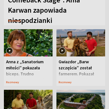
Karwan zapowiada
niespodzianki
Rozmowy
Anna z „Sanatorium
Gwiazdor „Barw
miłości” pokazała
szczęścia” został
biceps. Trudno
farmerem. Pokazał
uwierzyć, co przeszła
swoje niezwykłe
Rozmowy
Rozmowy
wcześniej
ranczo