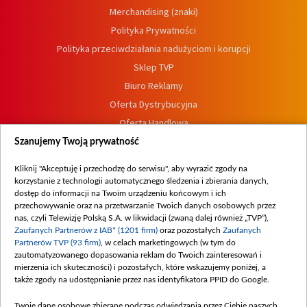
Merchandising (znaki)
Polityka Prywatności
Polityka przeciwdziałania nadużyciom i korupcji
Sklep TVP
Biuro Reklamy
Oferta Dystrybucyjna
Oferta Handlowa
Dostępność
Szanujemy Twoją prywatność
Moje zgody
Kliknij "Akceptuję i przechodzę do serwisu", aby wyrazić zgody na
Procedura zgłoszeń wewnętrznych
korzystanie z technologii automatycznego śledzenia i zbierania danych,
dostęp do informacji na Twoim urządzeniu końcowym i ich
przechowywanie oraz na przetwarzanie Twoich danych osobowych przez
nas, czyli Telewizję Polską S.A. w likwidacji (zwaną dalej również „TVP”),
Zaufanych Partnerów z IAB* (1201 firm)
oraz pozostałych
Zaufanych
Partnerów TVP (93 firm)
, w celach marketingowych (w tym do
zautomatyzowanego dopasowania reklam do Twoich zainteresowań i
mierzenia ich skuteczności) i pozostałych, które wskazujemy poniżej, a
także zgody na udostępnianie przez nas identyfikatora PPID do Google.
Twoje dane osobowe zbierane podczas odwiedzania przez Ciebie naszych