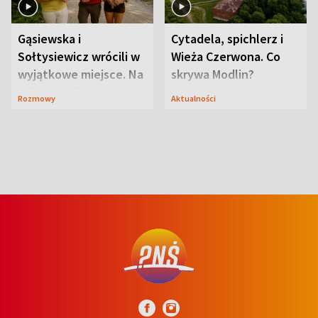
Gąsiewska i
Cytadela, spichlerz i
Sołtysiewicz wrócili w
Wieża Czerwona. Co
wyjątkowe miejsce. Na
skrywa Modlin?
szlaku czekał
Rozmowy
Aktualności
niedźwiedź