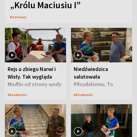
„Królu Maciusiu I”
Rozmowy
Rejs u zbiegu Narwi i
Niedźwiedzica
Wisły. Tak wygląda
salutowała
Modlin od strony wody
Piłsudskiemu. To
niejedyna tajemnica
Aktualności
Aktualności
Modlina