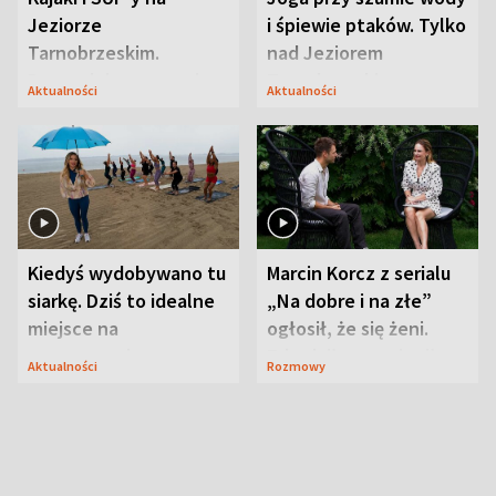
Jeziorze
i śpiewie ptaków. Tylko
Tarnobrzeskim.
nad Jeziorem
Przyrodnicy zwracają
Tarnobrzeskim
Aktualności
Aktualności
uwagę na coś jeszcze
Kiedyś wydobywano tu
Marcin Korcz z serialu
siarkę. Dziś to idealne
„Na dobre i na złe”
miejsce na
ogłosił, że się żeni.
wypoczynek
Zdradził, co zmienił
Aktualności
Rozmowy
syn