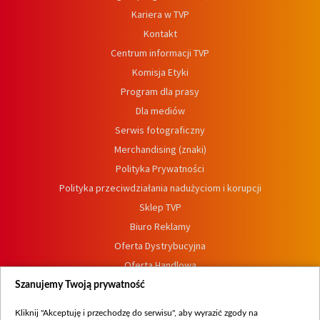
Kariera w TVP
Kontakt
Centrum informacji TVP
Komisja Etyki
Program dla prasy
Dla mediów
Serwis fotograficzny
Merchandising (znaki)
Polityka Prywatności
Polityka przeciwdziałania nadużyciom i korupcji
Sklep TVP
Biuro Reklamy
Oferta Dystrybucyjna
Oferta Handlowa
Dostępność
Szanujemy Twoją prywatność
Moje zgody
Kliknij "Akceptuję i przechodzę do serwisu", aby wyrazić zgody na