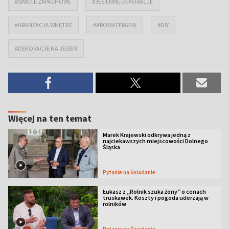
#ŚWIECE ZAPACHOWE
#JESIENNE DEKORACJE
#ARANŻACJA WNĘTRZ
#AROMATERAPIA
#DIY
#DEKORACJE NA JESIEŃ
Więcej na ten temat
Marek Krajewski odkrywa jedną z
najciekawszych miejscowości Dolnego
Śląska
Pytanie na Śniadanie
Łukasz z „Rolnik szuka żony” o cenach
truskawek. Koszty i pogoda uderzają w
rolników
Pytanie na Śniadanie