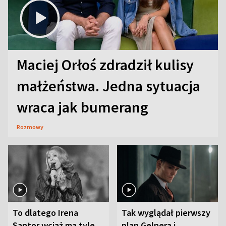
Maciej Orłoś zdradził kulisy
małżeństwa. Jedna sytuacja
wraca jak bumerang
Rozmowy
To dlatego Irena
Tak wyglądał pierwszy
Santor wciąż ma tyle
plan Gelnera i