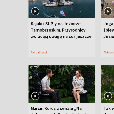
Kajaki i SUP-y na Jeziorze
Joga 
Tarnobrzeskim. Przyrodnicy
śpiew
zwracają uwagę na coś jeszcze
Jezi
Aktualności
Aktual
Marcin Korcz z serialu „Na
Tak 