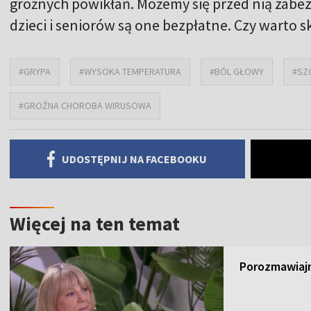
groźnych powikłań. Możemy się przed nią zabez
dzieci i seniorów są one bezpłatne. Czy warto s
#GRYPA
#WYSOKA TEMPERATURA
#BÓL GŁOWY
#SZ
#GROŹNA CHOROBA WIRUSOWA
UDOSTĘPNIJ NA FACEBOOKU
Więcej na ten temat
Porozmawiajm