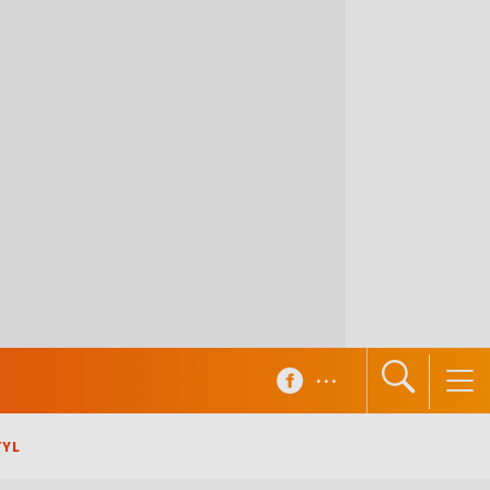
...
TYL