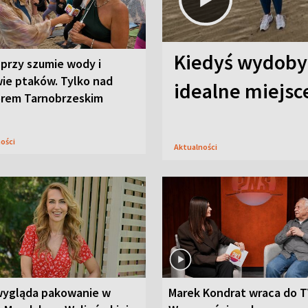
Kiedyś wydobyw
przy szumie wody i
ie ptaków. Tylko nad
idealne miejs
orem Tarnobrzeskim
ności
Aktualności
wygląda pakowanie w
Marek Kondrat wraca do T