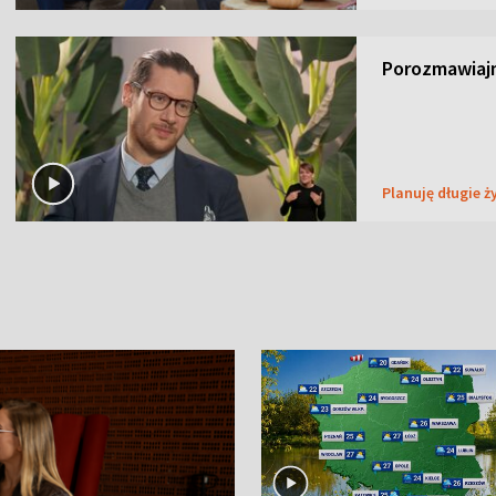
Porozmawiaj
Planuję długie ż