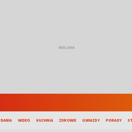
DANIA
WIDEO
KUCHNIA
ZDROWIE
GWIAZDY
PORADY
S