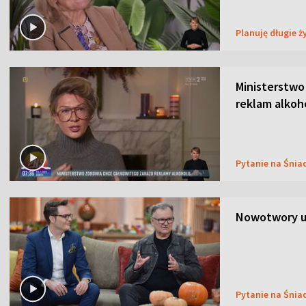
Planuję długie ż
Ministerstwo
reklam alkoh
Pytanie na Śnia
Nowotwory u
Pytanie na Śnia