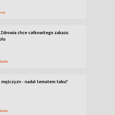
ycie
 Zdrowia chce całkowitego zakazu
olu
danie
 mężczyzn - nadal tematem tabu?
danie