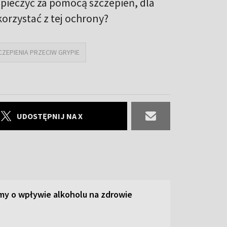
pieczyć za pomocą szczepień, dla
korzystać z tej ochrony?
CZEPIENIA PRZECIW GRYPIE
UDOSTĘPNIJ NA X
y o wpływie alkoholu na zdrowie