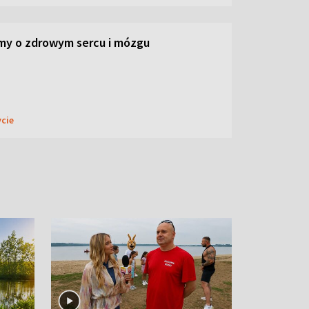
my o zdrowym sercu i mózgu
ycie