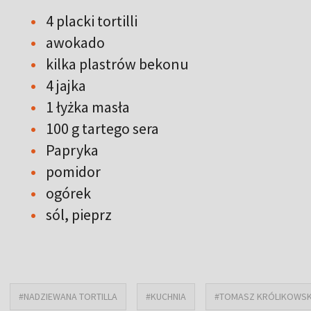
4 placki tortilli
awokado
kilka plastrów bekonu
4 jajka
1 łyżka masła
100 g tartego sera
Papryka
pomidor
ogórek
sól, pieprz
#NADZIEWANA TORTILLA
#KUCHNIA
#TOMASZ KRÓLIKOWSK