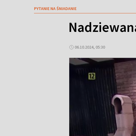
PYTANIE NA ŚNIADANIE
Nadziewana 
06.10.2024, 05:30