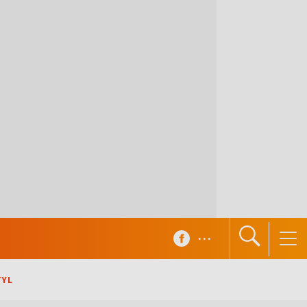
...
TYL