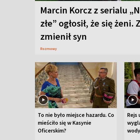
Marcin Korcz z serialu „N
złe” ogłosił, że się żeni. 
zmienił syn
Rozmowy
To nie było miejsce hazardu. Co
Rejs 
mieściło się w Kasynie
wygl
Oficerskim?
wod