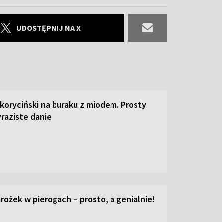
UDOSTĘPNIJ NA X
 koryciński na buraku z miodem. Prosty
raziste danie
ożek w pierogach – prosto, a genialnie!