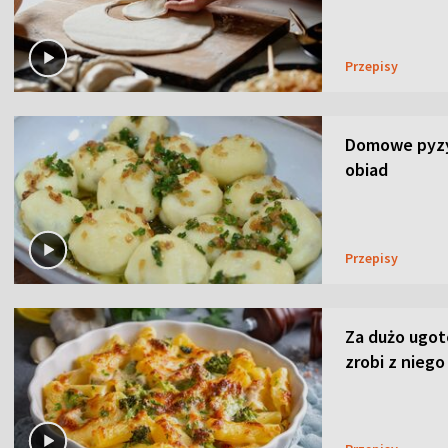
Przepisy
Domowe pyzy 
obiad
Przepisy
Za dużo ugo
zrobi z niego