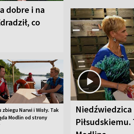
a dobre i na
Zdradził, co
Niedźwiedzica
u zbiegu Narwi i Wisły. Tak
ąda Modlin od strony
Piłsudskiemu. 
y