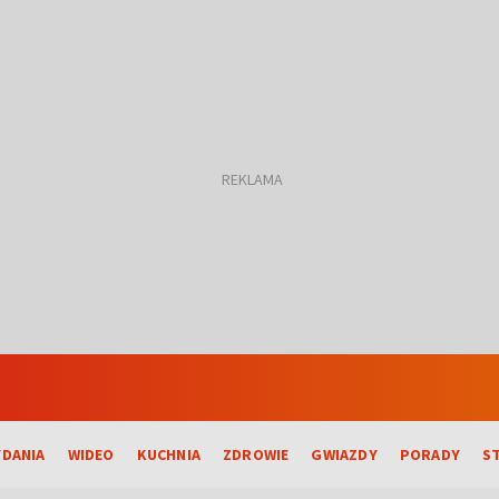
DANIA
WIDEO
KUCHNIA
ZDROWIE
GWIAZDY
PORADY
S