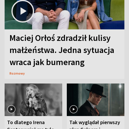
Maciej Orłoś zdradził kulisy
małżeństwa. Jedna sytuacja
wraca jak bumerang
Rozmowy
To dlatego Irena
Tak wyglądał pierwszy