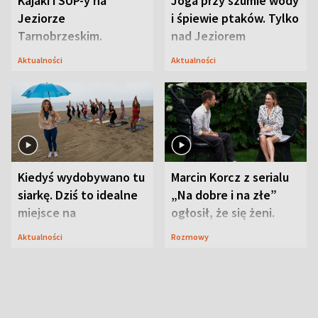
Kajaki i SUP-y na
Joga przy szumie wody
Jeziorze
i śpiewie ptaków. Tylko
Tarnobrzeskim.
nad Jeziorem
Przyrodnicy zwracają
Tarnobrzeskim
Aktualności
Aktualności
uwagę na coś jeszcze
Kiedyś wydobywano tu
Marcin Korcz z serialu
siarkę. Dziś to idealne
„Na dobre i na złe”
miejsce na
ogłosił, że się żeni.
wypoczynek
Zdradził, co zmienił
Aktualności
Rozmowy
syn