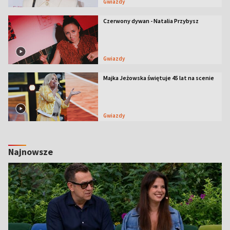
Gwiazdy
Czerwony dywan - Natalia Przybysz
Gwiazdy
Majka Jeżowska świętuje 45 lat na scenie
Gwiazdy
Najnowsze