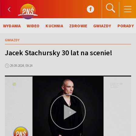
WYDANIA
WIDEO
KUCHNIA
ZDROWIE
GWIAZDY
PORADY
GWIAZDY
Jacek Stachursky 30 lat na scenie!
29.09.2024, 09:24