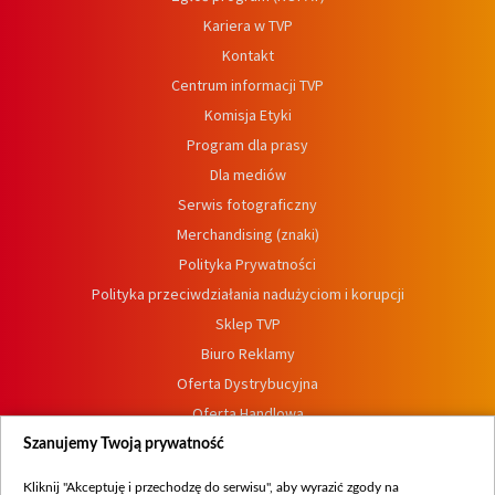
Kariera w TVP
Kontakt
Centrum informacji TVP
Komisja Etyki
Program dla prasy
Dla mediów
Serwis fotograficzny
Merchandising (znaki)
Polityka Prywatności
Polityka przeciwdziałania nadużyciom i korupcji
Sklep TVP
Biuro Reklamy
Oferta Dystrybucyjna
Oferta Handlowa
Dostępność
Szanujemy Twoją prywatność
Moje zgody
Kliknij "Akceptuję i przechodzę do serwisu", aby wyrazić zgody na