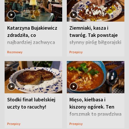
Katarzyna Bujakiewicz
Ziemniaki, kasza i
zdradziła, co
twaróg. Tak powstaje
najbardziej zachwyca
słynny piróg biłgorajski
ją w Lublinie
Rozmowy
Przepisy
Słodki finał lubelskiej
Mięso, kiełbasa i
uczty to racuchy!
kiszony ogórek. Ten
forszmak to prawdziwa
uczta
Przepisy
Przepisy