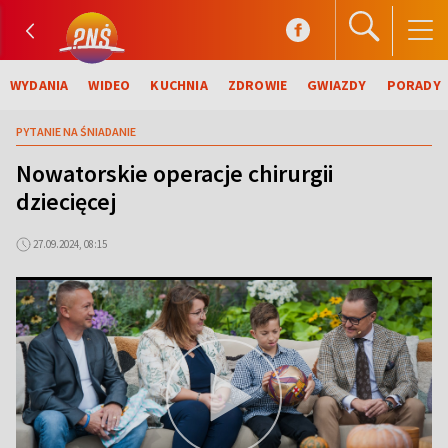
WYDANIA
WIDEO
KUCHNIA
ZDROWIE
GWIAZDY
PORADY
PYTANIE NA ŚNIADANIE
Nowatorskie operacje chirurgii
dziecięcej
27.09.2024, 08:15