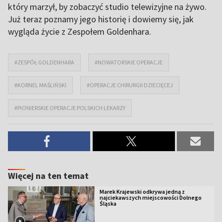
który marzył, by zobaczyć studio telewizyjne na żywo.
Już teraz poznamy jego historię i dowiemy się, jak
wygląda życie z Zespołem Goldenhara.
#ZESPÓŁ GOLDENHARA
#NOWATORSKIE OPERACJE
#KORNEL MAŚLIŃSKI
#OPERACJE CHIRURGII DZIECIĘCEJ
#PIONIERSKIE OPERACJE POLSKICH LEKARZY
Więcej na ten temat
Marek Krajewski odkrywa jedną z
najciekawszych miejscowości Dolnego
Śląska