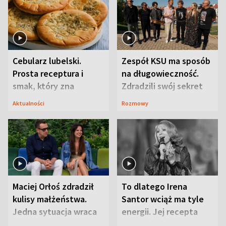
Cebularz lubelski.
Zespół KSU ma sposób
Prosta receptura i
na długowieczność.
smak, który zna
Zdradzili swój sekret
Lubelszczyzna
Aktualności
Rozmowy
Maciej Orłoś zdradził
To dlatego Irena
kulisy małżeństwa.
Santor wciąż ma tyle
Jedna sytuacja wraca
energii. Jej recepta
jak bumerang
jest zaskakująco