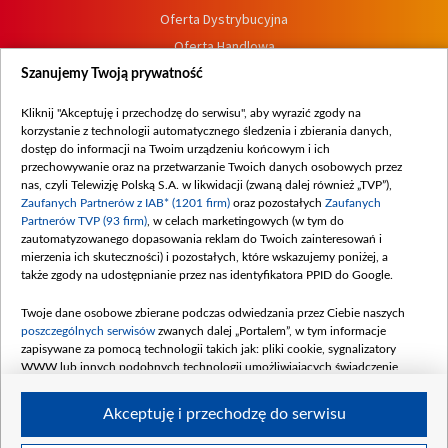
Oferta Dystrybucyjna
Oferta Handlowa
Dostępność
Szanujemy Twoją prywatność
Moje zgody
Kliknij "Akceptuję i przechodzę do serwisu", aby wyrazić zgody na
Procedura zgłoszeń wewnętrznych
korzystanie z technologii automatycznego śledzenia i zbierania danych,
dostęp do informacji na Twoim urządzeniu końcowym i ich
przechowywanie oraz na przetwarzanie Twoich danych osobowych przez
nas, czyli Telewizję Polską S.A. w likwidacji (zwaną dalej również „TVP”),
Zaufanych Partnerów z IAB* (1201 firm)
oraz pozostałych
Zaufanych
Partnerów TVP (93 firm)
, w celach marketingowych (w tym do
zautomatyzowanego dopasowania reklam do Twoich zainteresowań i
mierzenia ich skuteczności) i pozostałych, które wskazujemy poniżej, a
także zgody na udostępnianie przez nas identyfikatora PPID do Google.
Twoje dane osobowe zbierane podczas odwiedzania przez Ciebie naszych
poszczególnych serwisów
zwanych dalej „Portalem”, w tym informacje
zapisywane za pomocą technologii takich jak: pliki cookie, sygnalizatory
WWW lub innych podobnych technologii umożliwiających świadczenie
dopasowanych i bezpiecznych usług, personalizację treści oraz reklam,
udostępnianie funkcji mediów społecznościowych oraz analizowanie ruchu
Akceptuję i przechodzę do serwisu
w Internecie.