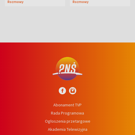
Rozmowy
Rozmowy
prosta
Abonament TVP
Rada Programowa
Ogłoszenia przetargowe
Akademia Telewizyjna