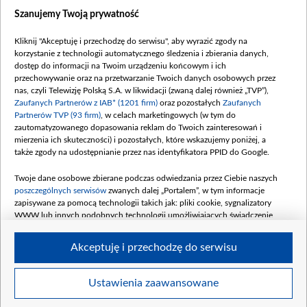
Dostępność
Szanujemy Twoją prywatność
Moje zgody
Kliknij "Akceptuję i przechodzę do serwisu", aby wyrazić zgody na
Procedura zgłoszeń wewnętrznych
korzystanie z technologii automatycznego śledzenia i zbierania danych,
dostęp do informacji na Twoim urządzeniu końcowym i ich
przechowywanie oraz na przetwarzanie Twoich danych osobowych przez
nas, czyli Telewizję Polską S.A. w likwidacji (zwaną dalej również „TVP”),
Zaufanych Partnerów z IAB* (1201 firm)
oraz pozostałych
Zaufanych
Partnerów TVP (93 firm)
, w celach marketingowych (w tym do
zautomatyzowanego dopasowania reklam do Twoich zainteresowań i
mierzenia ich skuteczności) i pozostałych, które wskazujemy poniżej, a
także zgody na udostępnianie przez nas identyfikatora PPID do Google.
Twoje dane osobowe zbierane podczas odwiedzania przez Ciebie naszych
poszczególnych serwisów
zwanych dalej „Portalem”, w tym informacje
zapisywane za pomocą technologii takich jak: pliki cookie, sygnalizatory
WWW lub innych podobnych technologii umożliwiających świadczenie
dopasowanych i bezpiecznych usług, personalizację treści oraz reklam,
udostępnianie funkcji mediów społecznościowych oraz analizowanie ruchu
Akceptuję i przechodzę do serwisu
w Internecie.
Twoje dane osobowe zbierane podczas odwiedzania przez Ciebie
Ustawienia zaawansowane
poszczególnych serwisów
na Portalu, takie jak adresy IP, identyfikatory
© 2026 Telewizja Polska S. A. w likwidacji
Twoich urządzeń końcowych i identyfikatory plików cookie, informacje o