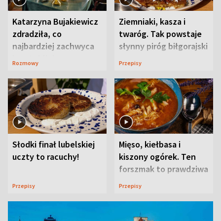
Katarzyna Bujakiewicz
Ziemniaki, kasza i
zdradziła, co
twaróg. Tak powstaje
najbardziej zachwyca
słynny piróg biłgorajski
ją w Lublinie
Rozmowy
Przepisy
Słodki finał lubelskiej
Mięso, kiełbasa i
uczty to racuchy!
kiszony ogórek. Ten
forszmak to prawdziwa
uczta
Przepisy
Przepisy