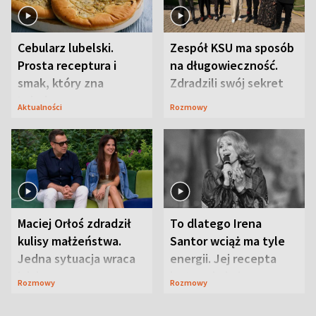
Cebularz lubelski.
Zespół KSU ma sposób
Prosta receptura i
na długowieczność.
smak, który zna
Zdradzili swój sekret
Lubelszczyzna
Aktualności
Rozmowy
Maciej Orłoś zdradził
To dlatego Irena
kulisy małżeństwa.
Santor wciąż ma tyle
Jedna sytuacja wraca
energii. Jej recepta
jak bumerang
jest zaskakująco
Rozmowy
Rozmowy
prosta