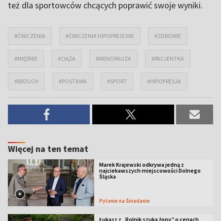
też dla sportowców chcących poprawić swoje wyniki.
#ĆWICZENIA
#ĆWICZENIA HIPOPRESYJNE
#ZDROWIE
#MIĘŚNIE
#CIĄŻA
#MENOPAUZA
#PACJENTKA
#BRZUCH
#POSTAWA
#SPORT
#HIPOPRESJA
Więcej na ten temat
Marek Krajewski odkrywa jedną z
najciekawszych miejscowości Dolnego
Śląska
Pytanie na Śniadanie
Łukasz z „Rolnik szuka żony” o cenach