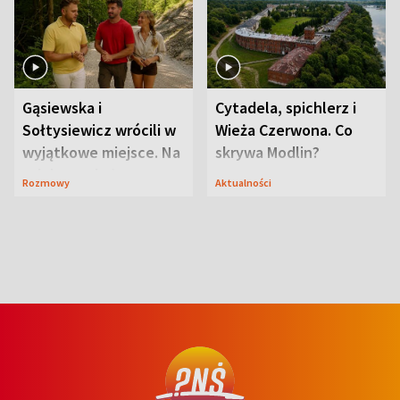
Gąsiewska i
Cytadela, spichlerz i
Sołtysiewicz wrócili w
Wieża Czerwona. Co
wyjątkowe miejsce. Na
skrywa Modlin?
szlaku czekał
Rozmowy
Aktualności
niedźwiedź