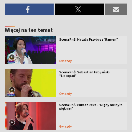
Więcej na ten temat
Scena PnŚ: Natalia Przybysz "Ramen"
Gwiazdy
Scena PnŚ: Sebastian Fabijański
’’Listopad"
Gwiazdy
Scena PnŚ: Łukasz Reks - "Nigdy nie było
piękniej"
Gwiazdy