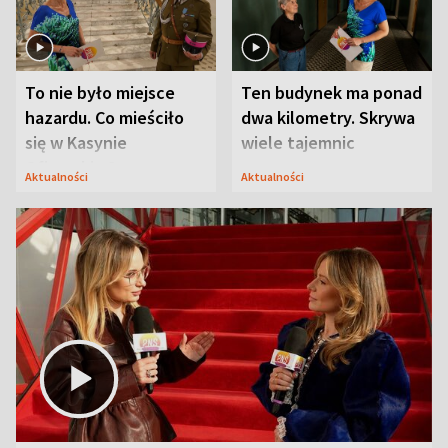
To nie było miejsce
Ten budynek ma ponad
hazardu. Co mieściło
dwa kilometry. Skrywa
się w Kasynie
wiele tajemnic
Oficerskim?
Aktualności
Aktualności