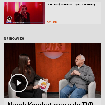
Scena PnŚ: Mateusz Jagiełło - Dansing
Gwiazdy
Najnowsze
Marek Kondrat wraca do TVP.