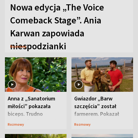
Nowa edycja „The Voice
Comeback Stage”. Ania
Karwan zapowiada
niespodzianki
Rozmowy
Anna z „Sanatorium
Gwiazdor „Barw
miłości” pokazała
szczęścia” został
biceps. Trudno
farmerem. Pokazał
uwierzyć, co przeszła
swoje niezwykłe
Rozmowy
Rozmowy
wcześniej
ranczo