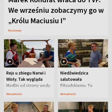
We wrześniu zobaczymy go w
„Królu Maciusiu I”
Rozmowy
Rejs u zbiegu Narwi i
Niedźwiedzica
Wisły. Tak wygląda
salutowała
Modlin od strony wody
Piłsudskiemu. To
niejedyna tajemnica
Aktualności
Aktualności
Modlina