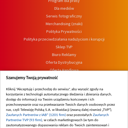
Program dla prasy
Dla mediów
Serwis fotograficzny
Merchandising (znaki)
Polityka Prywatności
Polityka przeciwdziałania nadużyciom i korupcji
Sklep TVP
Biuro Reklamy
Oferta Dystrybucyjna
Oferta Handlowa
Dostępność
Szanujemy Twoją prywatność
Moje zgody
Kliknij "Akceptuję i przechodzę do serwisu", aby wyrazić zgody na
Procedura zgłoszeń wewnętrznych
korzystanie z technologii automatycznego śledzenia i zbierania danych,
dostęp do informacji na Twoim urządzeniu końcowym i ich
przechowywanie oraz na przetwarzanie Twoich danych osobowych przez
nas, czyli Telewizję Polską S.A. w likwidacji (zwaną dalej również „TVP”),
Zaufanych Partnerów z IAB* (1201 firm)
oraz pozostałych
Zaufanych
Partnerów TVP (93 firm)
, w celach marketingowych (w tym do
zautomatyzowanego dopasowania reklam do Twoich zainteresowań i