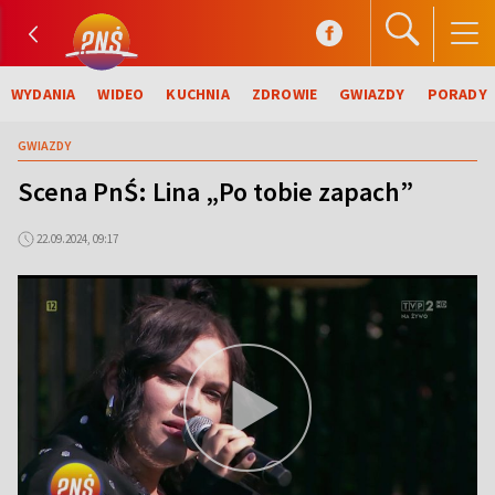
WYDANIA
WIDEO
KUCHNIA
ZDROWIE
GWIAZDY
PORADY
GWIAZDY
Scena PnŚ: Lina „Po tobie zapach”
22.09.2024, 09:17