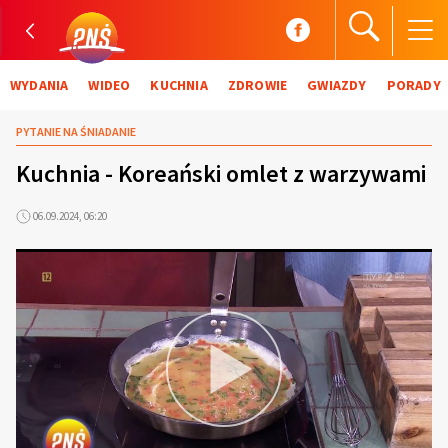
WYDANIA
WIDEO
KUCHNIA
ZDROWIE
GWIAZDY
PORADY
PYTANIE NA ŚNIADANIE
Kuchnia - Koreański omlet z warzywami
06.09.2024, 06:20