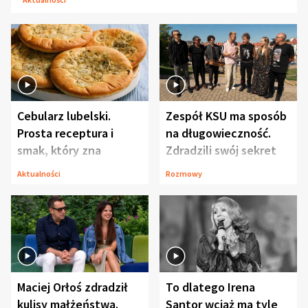
Cebularz lubelski.
Zespół KSU ma sposób
Prosta receptura i
na długowieczność.
smak, który zna
Zdradzili swój sekret
Lubelszczyzna
Aktualności
Rozmowy
Maciej Orłoś zdradził
To dlatego Irena
kulisy małżeństwa.
Santor wciąż ma tyle