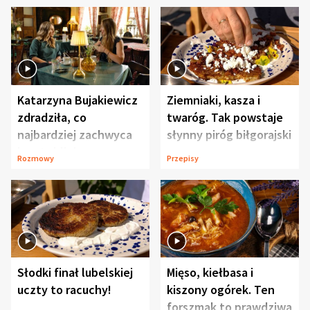
Katarzyna Bujakiewicz
Ziemniaki, kasza i
zdradziła, co
twaróg. Tak powstaje
najbardziej zachwyca
słynny piróg biłgorajski
ją w Lublinie
Rozmowy
Przepisy
Słodki finał lubelskiej
Mięso, kiełbasa i
uczty to racuchy!
kiszony ogórek. Ten
forszmak to prawdziwa