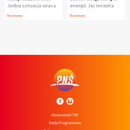
Jedna sytuacja wraca
energii. Jej recepta
jak bumerang
jest zaskakująco
Rozmowy
Rozmowy
prosta
Abonament TVP
Rada Programowa