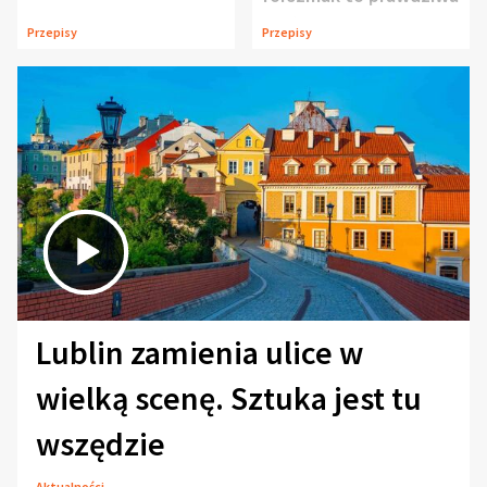
uczta
Przepisy
Przepisy
Lublin zamienia ulice w
wielką scenę. Sztuka jest tu
wszędzie
Aktualności