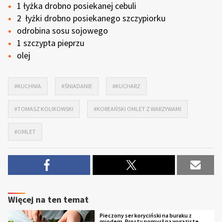
1 łyżka drobno posiekanej cebuli
2 łyżki drobno posiekanego szczypiorku
odrobina sosu sojowego
1 szczypta pieprzu
olej
#KUCHNIA
#ŚNIADANIE
#KUCHARZ
#TOMASZ KOLIKOWSKI
#KOREAŃSKI OMLET Z WARZYWAMI
#OMLET
Więcej na ten temat
Pieczony ser koryciński na buraku z
miodem. Prosty pomysł na wyraziste