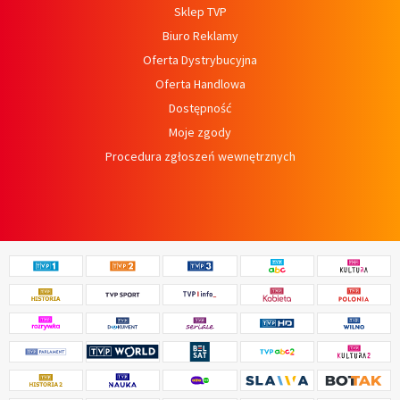
Sklep TVP
Biuro Reklamy
Oferta Dystrybucyjna
Oferta Handlowa
Dostępność
Moje zgody
Procedura zgłoszeń wewnętrznych