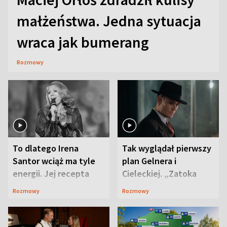
małżeństwa. Jedna sytuacja
wraca jak bumerang
Rozmowy
To dlatego Irena
Tak wyglądał pierwszy
Santor wciąż ma tyle
plan Gelnera i
energii. Jej recepta
Cieleckiej. „Zatoka
jest zaskakująco
szpiegów” od razu ich
Rozmowy
Rozmowy
prosta
zaskoczyła