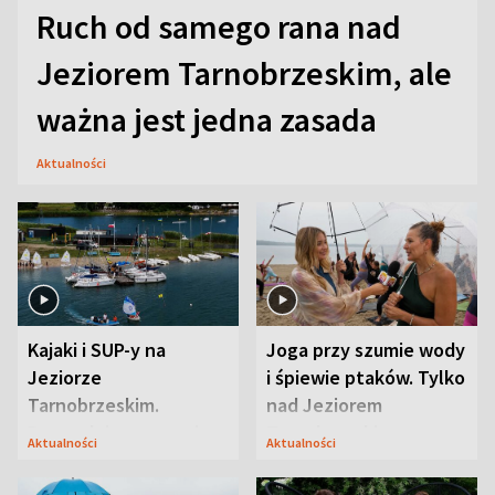
Ruch od samego rana nad
Jeziorem Tarnobrzeskim, ale
ważna jest jedna zasada
Aktualności
Kajaki i SUP-y na
Joga przy szumie wody
Jeziorze
i śpiewie ptaków. Tylko
Tarnobrzeskim.
nad Jeziorem
Przyrodnicy zwracają
Tarnobrzeskim
Aktualności
Aktualności
uwagę na coś jeszcze