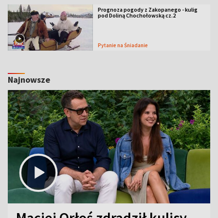
Prognoza pogody z Zakopanego - kulig
pod Doliną Chochołowską cz.2
Pytanie na Śniadanie
Najnowsze
Maciej Orłoś zdradził kulisy