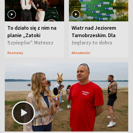
To działo się z nim na
Wiatr nad Jeziorem
planie „Zatoki
Tarnobrzeskim. Dla
Szpiegów”. Mateusz
żeglarzy to dobra
Janicki odsłonił
wiadomość
Rozmowy
Aktualności
aktorski sekret