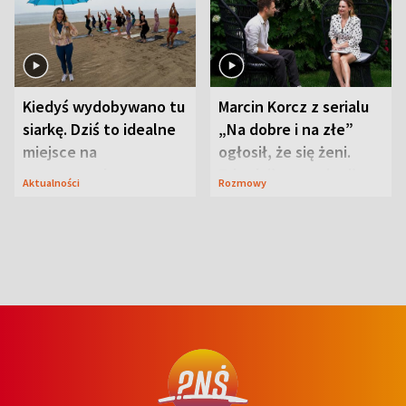
Kiedyś wydobywano tu
Marcin Korcz z serialu
siarkę. Dziś to idealne
„Na dobre i na złe”
miejsce na
ogłosił, że się żeni.
wypoczynek
Zdradził, co zmienił
Aktualności
Rozmowy
syn