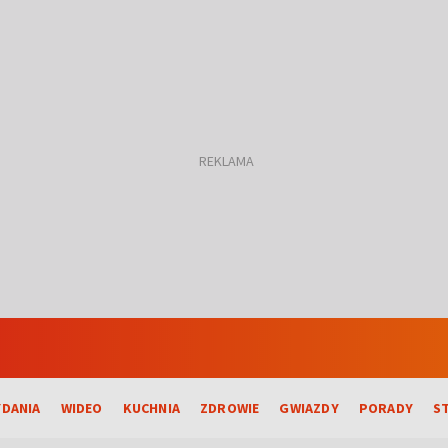
DANIA
WIDEO
KUCHNIA
ZDROWIE
GWIAZDY
PORADY
S