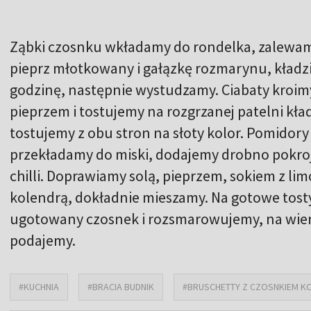
Ząbki czosnku wkładamy do rondelka, zalewam
pieprz młotkowany i gałązkę rozmarynu, kładzi
godzinę, następnie wystudzamy. Ciabaty kroimy
pieprzem i tostujemy na rozgrzanej patelni k
tostujemy z obu stron na słoty kolor. Pomidory
przekładamy do miski, dodajemy drobno pokroj
chilli. Doprawiamy solą, pieprzem, sokiem z l
kolendrą, dokładnie mieszamy. Na gotowe tosty
ugotowany czosnek i rozsmarowujemy, na wier
podajemy.
#KUCHNIA
#BRACIA BUDNIK
#BRUSCHETTY Z CZOSNKIEM KO