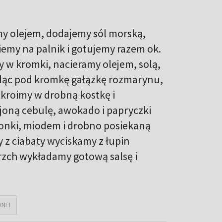
y olejem, dodajemy sól morską,
emy na palnik i gotujemy razem ok.
 w kromki, nacieramy olejem, solą,
ładąc pod kromkę gałązkę rozmarynu,
 kroimy w drobną kostkę i
oną cebulę, awokado i papryczki
imonki, miodem i drobno posiekaną
 z ciabaty wyciskamy z łupin
zch wykładamy gotową salsę i
NFI