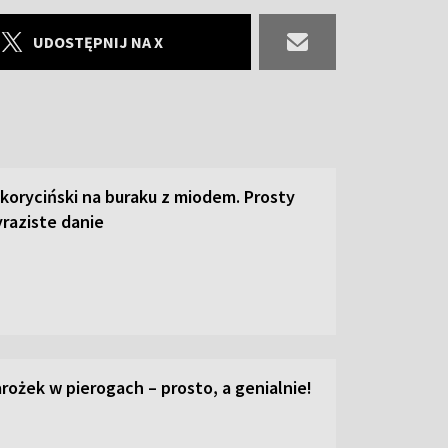
UDOSTĘPNIJ NA X
 koryciński na buraku z miodem. Prosty
raziste danie
ożek w pierogach – prosto, a genialnie!