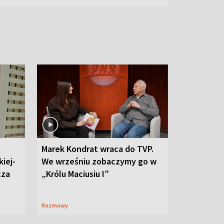
Marek Kondrat wraca do TVP.
iej-
We wrześniu zobaczymy go w
cza
„Królu Maciusiu I”
Rozmowy