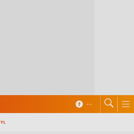
...
TYL