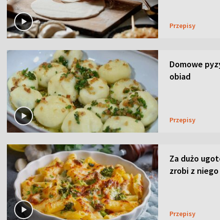
Przepisy
Domowe pyzy 
obiad
Przepisy
Za dużo ugo
zrobi z niego
Przepisy