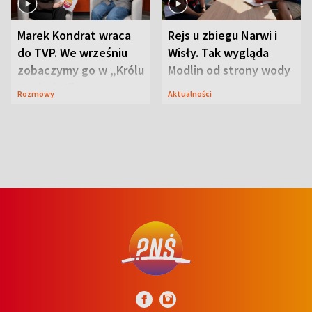
Marek Kondrat wraca
Rejs u zbiegu Narwi i
do TVP. We wrześniu
Wisły. Tak wygląda
zobaczymy go w „Królu
Modlin od strony wody
Maciusiu I”
Rozmowy
Aktualności