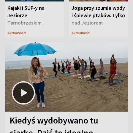
Kajaki i SUP-y na
Joga przy szumie wody
Jeziorze
i śpiewie ptaków. Tylko
Tarnobrzeskim.
nad Jeziorem
Przyrodnicy zwracają
Tarnobrzeskim
Aktualności
Aktualności
uwagę na coś jeszcze
Kiedyś wydobywano tu
siarkę. Dziś to idealne