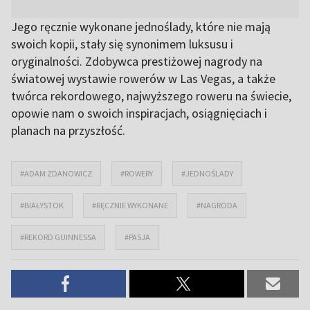
Jego ręcznie wykonane jednoślady, które nie mają
swoich kopii, stały się synonimem luksusu i
oryginalności. Zdobywca prestiżowej nagrody na
światowej wystawie rowerów w Las Vegas, a także
twórca rekordowego, najwyższego roweru na świecie,
opowie nam o swoich inspiracjach, osiągnięciach i
planach na przyszłość.
#ADAM ZDANOWICZ
#ROWERY
#JEDNOŚLADY
#BIAŁYSTOK
#RĘCZNIE WYKONANE
#NAGRODA
#REKORD GUINNESSA
#PASJA