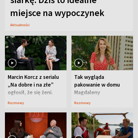
miejsce na wypoczynek
Aktualności
Marcin Korcz z serialu
Tak wygląda
„Na dobre i na złe”
pakowanie w domu
ogłosił, że się żeni.
Magdaleny
Zdradził, co zmienił
Waligórskiej-Lisieckiej.
Rozmowy
Rozmowy
syn
Mąż nie odpuszcza