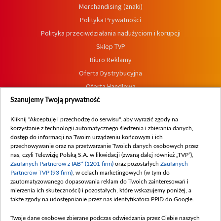
Merchandising (znaki)
Polityka Prywatności
Polityka przeciwdziałania nadużyciom i korupcji
Sklep TVP
Biuro Reklamy
Oferta Dystrybucyjna
Oferta Handlowa
Dostępność
Szanujemy Twoją prywatność
Moje zgody
Kliknij "Akceptuję i przechodzę do serwisu", aby wyrazić zgody na
Procedura zgłoszeń wewnętrznych
korzystanie z technologii automatycznego śledzenia i zbierania danych,
dostęp do informacji na Twoim urządzeniu końcowym i ich
przechowywanie oraz na przetwarzanie Twoich danych osobowych przez
nas, czyli Telewizję Polską S.A. w likwidacji (zwaną dalej również „TVP”),
Zaufanych Partnerów z IAB* (1201 firm)
oraz pozostałych
Zaufanych
Partnerów TVP (93 firm)
, w celach marketingowych (w tym do
zautomatyzowanego dopasowania reklam do Twoich zainteresowań i
mierzenia ich skuteczności) i pozostałych, które wskazujemy poniżej, a
także zgody na udostępnianie przez nas identyfikatora PPID do Google.
Twoje dane osobowe zbierane podczas odwiedzania przez Ciebie naszych