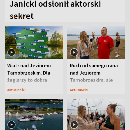
Janicki odsłonił aktorski
sekret
Rozmowy
Wiatr nad Jeziorem
Ruch od samego rana
Tarnobrzeskim. Dla
nad Jeziorem
żeglarzy to dobra
Tarnobrzeskim, ale
wiadomość
ważna jest jedna
Aktualności
Aktualności
zasada