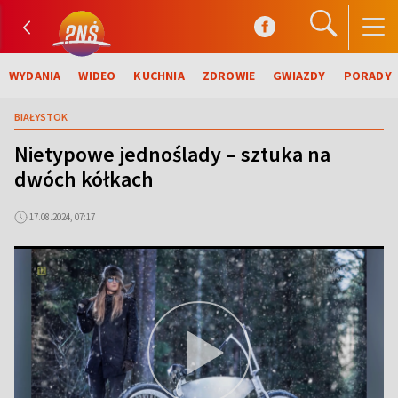
WYDANIA
WIDEO
KUCHNIA
ZDROWIE
GWIAZDY
PORADY
BIAŁYSTOK
Nietypowe jednoślady – sztuka na
dwóch kółkach
17.08.2024, 07:17