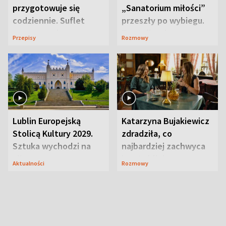
przygotowuje się
„Sanatorium miłości”
codziennie. Suflet
przeszły po wybiegu.
serowy zachwyca
Te stylizacje
Przepisy
Rozmowy
smakiem
przyciągały wzrok
Lublin Europejską
Katarzyna Bujakiewicz
Stolicą Kultury 2029.
zdradziła, co
Sztuka wychodzi na
najbardziej zachwyca
ulice
ją w Lublinie
Aktualności
Rozmowy