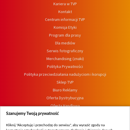
Kariera w TVP
Kontakt
Centrum informacji TVP
Komisja Etyki
Program dla prasy
Dla mediów
Serwis fotograficzny
Merchandising (znaki)
Polityka Prywatności
Polityka przeciwdziałania nadużyciom i korupcji
Sklep TVP
Biuro Reklamy
Oferta Dystrybucyjna
Oferta Handlowa
Dostępność
Szanujemy Twoją prywatność
Moje zgody
Kliknij "Akceptuję i przechodzę do serwisu", aby wyrazić zgody na
Procedura zgłoszeń wewnętrznych