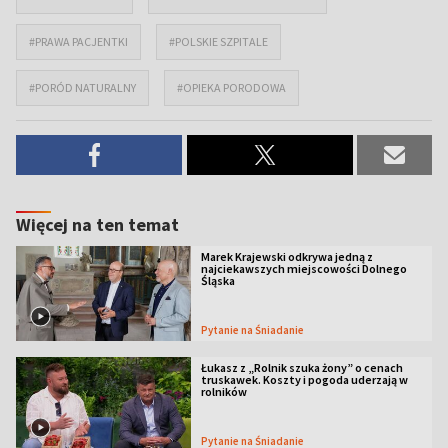
#PRAWA PACJENTKI
#POLSKIE SZPITALE
#PORÓD NATURALNY
#OPIEKA PORODOWA
Więcej na ten temat
Marek Krajewski odkrywa jedną z
najciekawszych miejscowości Dolnego
Śląska
Pytanie na Śniadanie
Łukasz z „Rolnik szuka żony” o cenach
truskawek. Koszty i pogoda uderzają w
rolników
Pytanie na Śniadanie