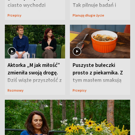
ciasto wychodzi
Tak pilnuje badań i
wyjątkowo wilgotne
wizyt
Przepisy
Planuję długie życie
Aktorka „M jak miłość”
Puszyste bułeczki
zmieniła swoją drogę.
prosto z piekarnika. Z
Dziś wiąże przyszłość z
tym masłem smakują
neurobiologią
jeszcze lepiej
Rozmowy
Przepisy