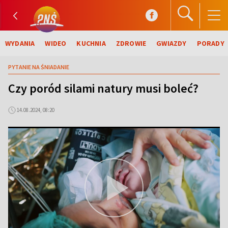
WYDANIA
WIDEO
KUCHNIA
ZDROWIE
GWIAZDY
PORADY
PYTANIE NA ŚNIADANIE
Czy poród silami natury musi boleć?
14.08.2024, 08:20