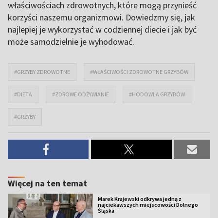
właściwościach zdrowotnych, które mogą przynieść
korzyści naszemu organizmowi. Dowiedzmy się, jak
najlepiej je wykorzystać w codziennej diecie i jak być
może samodzielnie je wyhodować.
#GRZYBY ZDROWOTNE
#WŁAŚCIWOŚCI ZDROWOTNE GRZYBÓW
#DIETA
#ZDROWE ODŻYWIANIE
#HODOWLA GRZYBÓW
#GRZYBY
Więcej na ten temat
Marek Krajewski odkrywa jedną z
najciekawszych miejscowości Dolnego
Śląska