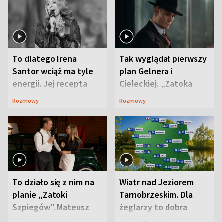
To dlatego Irena
Tak wyglądał pierwszy
Santor wciąż ma tyle
plan Gelnera i
energii. Jej recepta
Cieleckiej. „Zatoka
jest zaskakująco
szpiegów” od razu ich
Rozmowy
Rozmowy
prosta
zaskoczyła
To działo się z nim na
Wiatr nad Jeziorem
planie „Zatoki
Tarnobrzeskim. Dla
Szpiegów”. Mateusz
żeglarzy to dobra
Janicki odsłonił
wiadomość