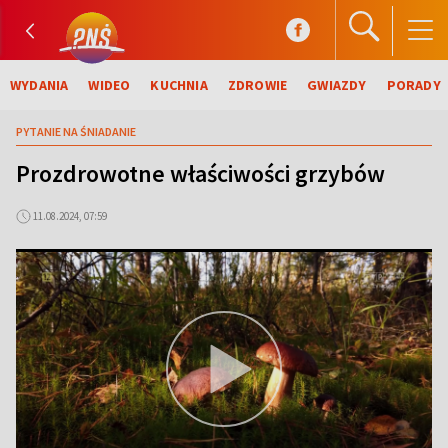
WYDANIA
WIDEO
KUCHNIA
ZDROWIE
GWIAZDY
PORADY
PYTANIE NA ŚNIADANIE
Prozdrowotne właściwości grzybów
11.08.2024, 07:59