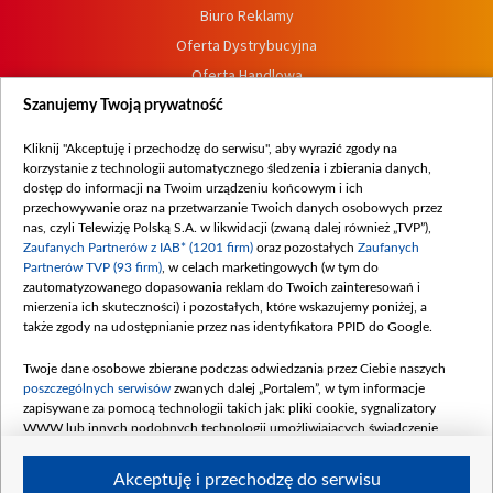
Biuro Reklamy
Oferta Dystrybucyjna
Oferta Handlowa
Dostępność
Szanujemy Twoją prywatność
Moje zgody
Kliknij "Akceptuję i przechodzę do serwisu", aby wyrazić zgody na
Procedura zgłoszeń wewnętrznych
korzystanie z technologii automatycznego śledzenia i zbierania danych,
dostęp do informacji na Twoim urządzeniu końcowym i ich
przechowywanie oraz na przetwarzanie Twoich danych osobowych przez
nas, czyli Telewizję Polską S.A. w likwidacji (zwaną dalej również „TVP”),
Zaufanych Partnerów z IAB* (1201 firm)
oraz pozostałych
Zaufanych
Partnerów TVP (93 firm)
, w celach marketingowych (w tym do
zautomatyzowanego dopasowania reklam do Twoich zainteresowań i
mierzenia ich skuteczności) i pozostałych, które wskazujemy poniżej, a
także zgody na udostępnianie przez nas identyfikatora PPID do Google.
Twoje dane osobowe zbierane podczas odwiedzania przez Ciebie naszych
poszczególnych serwisów
zwanych dalej „Portalem”, w tym informacje
zapisywane za pomocą technologii takich jak: pliki cookie, sygnalizatory
WWW lub innych podobnych technologii umożliwiających świadczenie
dopasowanych i bezpiecznych usług, personalizację treści oraz reklam,
udostępnianie funkcji mediów społecznościowych oraz analizowanie ruchu
Akceptuję i przechodzę do serwisu
w Internecie.