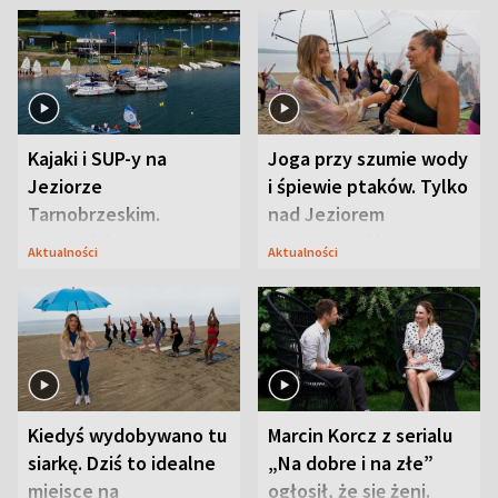
Kajaki i SUP-y na
Joga przy szumie wody
Jeziorze
i śpiewie ptaków. Tylko
Tarnobrzeskim.
nad Jeziorem
Przyrodnicy zwracają
Tarnobrzeskim
Aktualności
Aktualności
uwagę na coś jeszcze
Kiedyś wydobywano tu
Marcin Korcz z serialu
siarkę. Dziś to idealne
„Na dobre i na złe”
miejsce na
ogłosił, że się żeni.